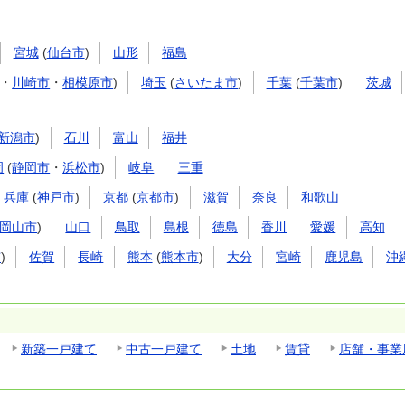
宮城
(
仙台市
)
山形
福島
・
川崎市
・
相模原市
)
埼玉
(
さいたま市
)
千葉
(
千葉市
)
茨城
新潟市
)
石川
富山
福井
岡
(
静岡市
・
浜松市
)
岐阜
三重
兵庫
(
神戸市
)
京都
(
京都市
)
滋賀
奈良
和歌山
岡山市
)
山口
鳥取
島根
徳島
香川
愛媛
高知
市
)
佐賀
長崎
熊本
(
熊本市
)
大分
宮崎
鹿児島
沖
新築一戸建て
中古一戸建て
土地
賃貸
店舗・事業