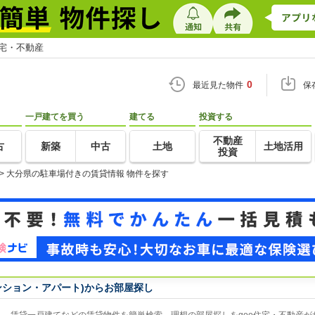
住宅・不動産
0
最近見た物件
保
一戸建てを買う
建てる
投資する
不動産
古
新築
中古
土地
土地活用
投資
>
大分県の駐車場付きの賃貸情報 物件を探す
ンション・アパート)からお部屋探し