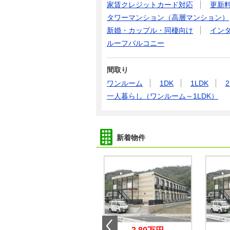
家賃クレジットカード対応
更新
タワーマンション（高層マンション）
新婚・カップル・同棲向け
イン
ルーフバルコニー
間取り
ワンルーム
1DK
1LDK
2
一人暮らし（ワンルーム～1LDK）
新着物件