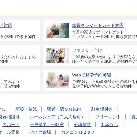
ド対応
家賃クレジットカード対応
毎月の家賃でポイントゲット！
ドが利用できる物件
クレジットカード利用可能な賃貸特
ファミリー向け
りたい方におすすめ
ご家族の人数や形によりご要望もさ
物件
ゆったり過ごせる3K以上の物件を
Webで見学予約可能
してみよう！
予約後は、不動産会社からの連絡を
、賃貸物件
見学予約がWebでできる賃貸物件
なし
新築・築浅
駅近・駅５分以内
駐車場付き
楽器相談可
ルームシェア（二人入居可）
フリーレント
貸
アパート
一戸建て・一軒家
分譲賃貸
礼金なし
オール電化
バイク置場
ガスコンロ２クチ