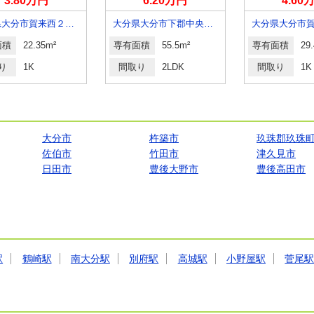
3.80万円
6.20万円
4.60
大分県大分市賀来西２丁目
大分県大分市下郡中央３丁目
面積
22.35m²
専有面積
55.5m²
専有面積
29
り
1K
間取り
2LDK
間取り
1K
大分市
杵築市
玖珠郡玖珠
佐伯市
竹田市
津久見市
日田市
豊後大野市
豊後高田市
駅
鶴崎駅
南大分駅
別府駅
高城駅
小野屋駅
菅尾