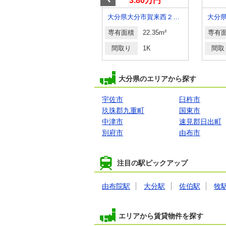
3.60万円
3.80万円
大分県大分市大字旦野原
大分県大分市賀来西２丁目
専有面積
22.35m²
専有面積
22.35m²
専有
間取り
1K
間取り
1K
間取
大分県のエリアから探す
宇佐市
臼杵市
玖珠郡九重町
国東市
中津市
速見郡日出町
別府市
由布市
注目の駅ピックアップ
由布院駅
大分駅
佐伯駅
牧
エリアから賃貸物件を探す