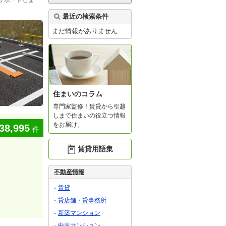
サポートしま
最近の検索条件
まだ情報がありません
住まいのコラム
専門家監修！賃貸から引越
しまで住まいの役立つ情報
をお届け。
38,995
件
賃貸用語集
不動産情報
賃貸
貸店舗・貸事務所
新築マンション
中古マンション