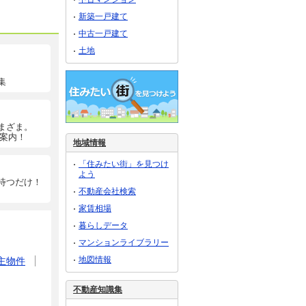
新築一戸建て
中古一戸建て
土地
集
まざま。
ご案内！
地域情報
「住みたい街」を見つけ
よう
待つだけ！
不動産会社検索
家賃相場
暮らしデータ
マンションライブラリー
地図情報
主物件
不動産知識集