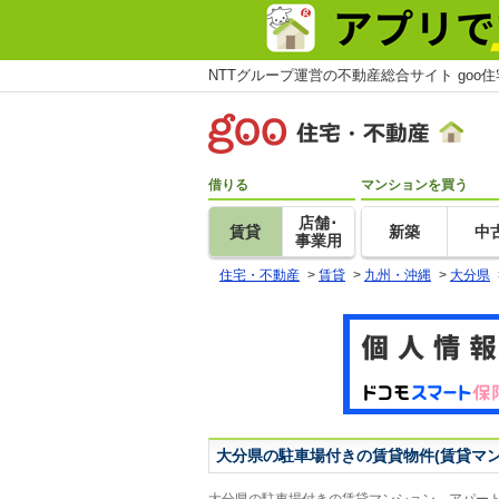
NTTグループ運営の不動産総合サイト goo
借りる
マンションを買う
店舗･
賃貸
新築
中
事業用
住宅・不動産
>
賃貸
>
九州・沖縄
>
大分県
大分県の駐車場付きの賃貸物件(賃貸マ