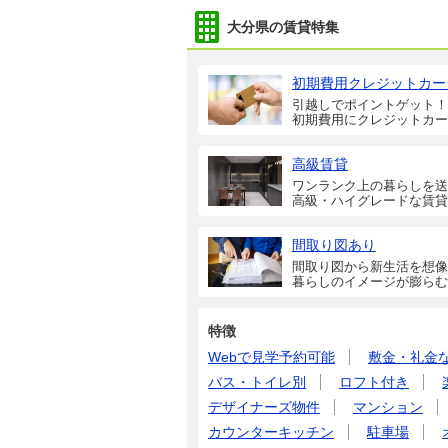
大分県の賃貸特集
初期費用クレジットカー
引越しでポイントゲット！
初期費用にクレジットカー
高級賃貸
ワンランク上の暮らしを送
高級・ハイグレードな賃貸
間取り図あり
間取り図から新生活を想像
暮らしのイメージが膨らむ
特徴
Webで見学予約可能
敷金・礼金
バス・トイレ別
ロフト付き
デザイナーズ物件
マンション
カウンターキッチン
駐車場