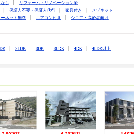
料なし
リフォーム・リノベーション済
保証人不要・保証人代行
家具付き
メゾネット
ターネット無料
エアコン付き
シニア・高齢者向け
DK
2LDK
3DK
3LDK
4DK
4LDK以上