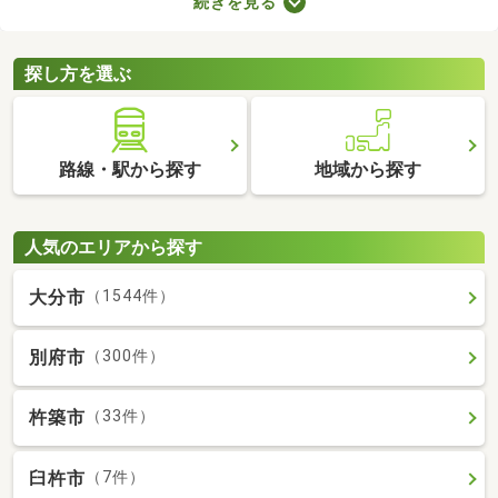
続きを見る
を選ぶときは、間取り・設備・家賃などをチェックすることがお
すすめ。複数の条件を見比べて、希望や好みにぴったりのお部屋
を見つけましょう。
探し方を選ぶ
路線・駅から探す
地域から探す
人気のエリアから探す
大分市
（1544件）
別府市
（300件）
杵築市
（33件）
臼杵市
（7件）