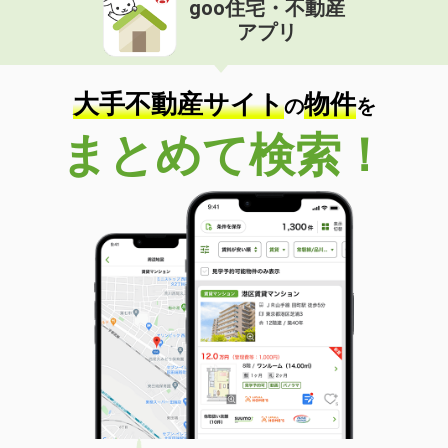
goo住宅・不動産
価 格
4.30万円
アプリ
住 所
大分県大分市大在北３
専有面積
45.72m²
間取り
1LDK
大手不動産サイト
物件
の
を
大分県大分市羽屋２丁目
まとめて検索！
価 格
4.10万円
住 所
大分県大分市羽屋２丁目
専有面積
22.35m²
間取り
1K
大分県大分市羽屋２丁目
価 格
4.10万円
住 所
大分県大分市羽屋２丁目
専有面積
22.35m²
間取り
1K
大分県大分市羽屋３丁目