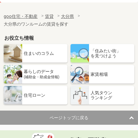
価 格
4.60万円
住 所
大分県大分市賀来南１丁目
goo住宅・不動産
賃貸
大分県
専有面積
29.47m²
大分県のワンルームの賃貸を探す
間取り
1K
お役立ち情報
大分県大分市原新町
「住みたい街」
価 格
6.90万円
住まいのコラム
を見つけよう
住 所
大分県大分市原新町
専有面積
66.16m²
暮らしのデータ
間取り
2LDK
家賃相場
(補助金・助成金情報)
大分県大分市賀来南２丁目
人気タウン
住宅ローン
ランキング
価 格
3.70万円
住 所
大分県大分市賀来南２丁目
専有面積
23.69m²
ページトップに戻る
間取り
1K
大分県大分市大在北３