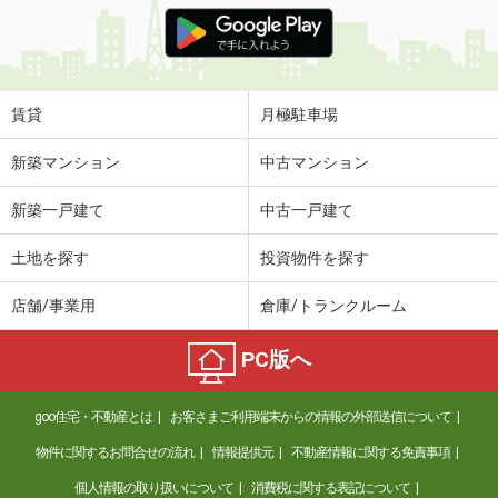
価 格
3.60万円
住 所
大分県大分市羽屋３丁目
専有面積
23.18m²
間取り
1K
賃貸
月極駐車場
大分県大分市南太平寺２丁目
新築マンション
中古マンション
価 格
4.70万円
新築一戸建て
中古一戸建て
住 所
大分県大分市南太平寺２丁目
専有面積
28.02m²
土地を探す
投資物件を探す
間取り
1K
店舗/事業用
倉庫/トランクルーム
大分県大分市南太平寺３丁目
PC版へ
価 格
4.20万円
住 所
大分県大分市南太平寺３丁目
goo住宅・不動産とは
お客さまご利用端末からの情報の外部送信について
専有面積
22.35m²
間取り
1K
物件に関するお問合せの流れ
情報提供元
不動産情報に関する免責事項
個人情報の取り扱いについて
消費税に関する表記について
大分県大分市南太平寺２丁目