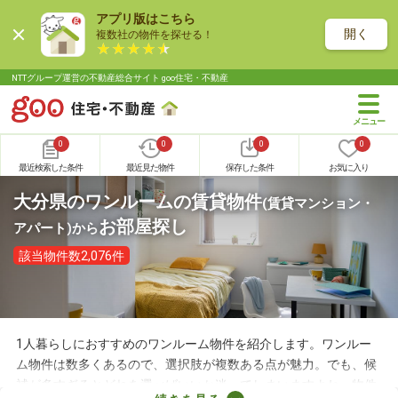
アプリ版はこちら
開く
複数社の物件を探せる！
NTTグループ運営の不動産総合サイト goo住宅・不動産
0
0
0
0
最近検索した条件
最近見た物件
保存した条件
お気に入り
大分県のワンルームの賃貸物件
(賃貸マンション・
お部屋探し
アパート)
から
該当物件数2,076件
1人暮らしにおすすめのワンルーム物件を紹介します。ワンルー
ム物件は数多くあるので、選択肢が複数ある点が魅力。でも、候
補が多すぎるとどれを選べばいいか迷ってしまいますよね。物件