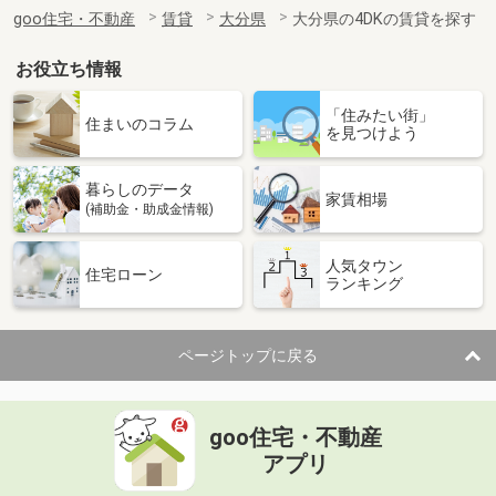
住 所
大分県大分市賀来南１丁目
goo住宅・不動産
賃貸
大分県
大分県の4DKの賃貸を探す
専有面積
29.47m²
間取り
1K
お役立ち情報
大分県大分市原新町
「住みたい街」
住まいのコラム
を見つけよう
価 格
6.90万円
住 所
大分県大分市原新町
暮らしのデータ
専有面積
66.16m²
家賃相場
(補助金・助成金情報)
間取り
2LDK
人気タウン
大分県大分市賀来南２丁目
住宅ローン
ランキング
価 格
3.70万円
住 所
大分県大分市賀来南２丁目
ページトップに戻る
専有面積
23.69m²
間取り
1K
goo住宅・不動産
大分県大分市大在北３
アプリ
価 格
4.30万円