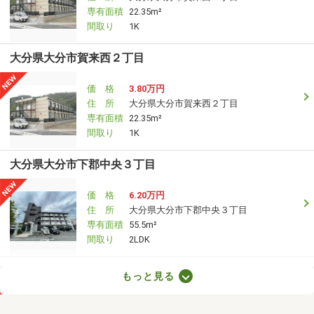
専有面積
22.35m²
間取り
1K
大分県大分市賀来西２丁目
価 格
3.80万円
住 所
大分県大分市賀来西２丁目
専有面積
22.35m²
間取り
1K
大分県大分市下郡中央３丁目
価 格
6.20万円
住 所
大分県大分市下郡中央３丁目
専有面積
55.5m²
間取り
2LDK
大分県大分市賀来南１丁目
もっと見る
価 格
4.60万円