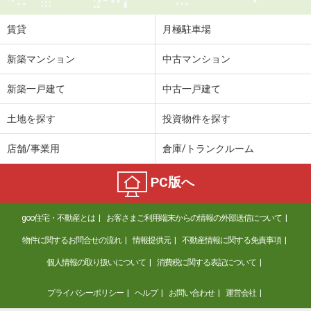
住 所
大分県大分市羽屋３丁目
専有面積
23.18m²
賃貸
月極駐車場
間取り
1K
新築マンション
中古マンション
大分県大分市南太平寺２丁目
新築一戸建て
中古一戸建て
価 格
4.70万円
住 所
大分県大分市南太平寺２丁目
土地を探す
投資物件を探す
専有面積
28.02m²
間取り
1K
店舗/事業用
倉庫/トランクルーム
大分県大分市南太平寺３丁目
PC版へ
価 格
4.20万円
goo住宅・不動産とは
お客さまご利用端末からの情報の外部送信について
住 所
大分県大分市南太平寺３丁目
専有面積
22.35m²
物件に関するお問合せの流れ
情報提供元
不動産情報に関する免責事項
間取り
1K
個人情報の取り扱いについて
消費税に関する表記について
大分県大分市南太平寺２丁目
プライバシーポリシー
ヘルプ
お問い合わせ
運営会社