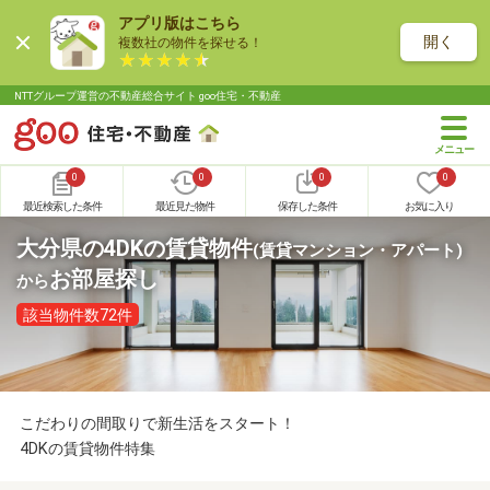
アプリ版はこちら
開く
複数社の物件を探せる！
NTTグループ運営の不動産総合サイト goo住宅・不動産
0
0
0
0
最近検索した条件
最近見た物件
保存した条件
お気に入り
大分県の4DKの賃貸物件
(賃貸マンション・アパート)
お部屋探し
から
該当物件数72件
こだわりの間取りで新生活をスタート！
4DKの賃貸物件特集