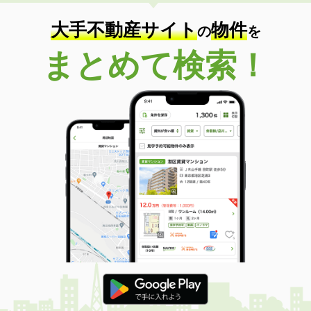
住 所
大分県大分市大在北３
専有面積
45.72m²
大手不動産サイト
物件
の
を
間取り
1LDK
まとめて検索！
大分県大分市羽屋２丁目
価 格
4.10万円
住 所
大分県大分市羽屋２丁目
専有面積
22.35m²
間取り
1K
大分県大分市羽屋２丁目
価 格
4.10万円
住 所
大分県大分市羽屋２丁目
専有面積
22.35m²
間取り
1K
大分県大分市羽屋３丁目
価 格
3.60万円