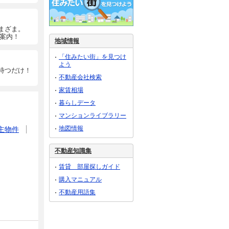
まざま。
ご案内！
地域情報
「住みたい街」を見つけ
よう
待つだけ！
不動産会社検索
家賃相場
暮らしデータ
マンションライブラリー
地図情報
主物件
不動産知識集
賃貸 部屋探しガイド
購入マニュアル
不動産用語集