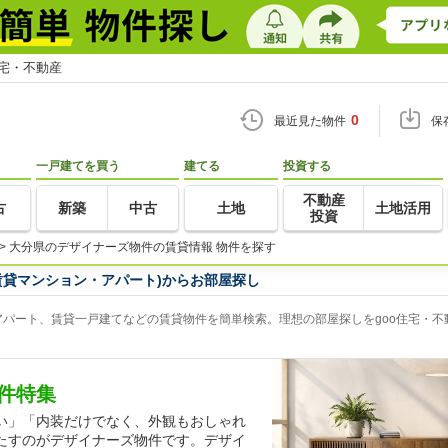
住宅・不動産
0
最近見た物件
保
一戸建てを買う
建てる
投資する
不動産
古
新築
中古
土地
土地活用
投資
>
大分県のデザイナーズ物件の賃貸情報 物件を探す
賃貸マンション・アパート)からお部屋探し
パート、賃貸一戸建てなどの賃貸物件を簡単検索。理想の部屋探しをgoo住宅・不
件特集
い」「内装だけでなく、外観もおしゃれ
たすのがデザイナーズ物件です。デザイ