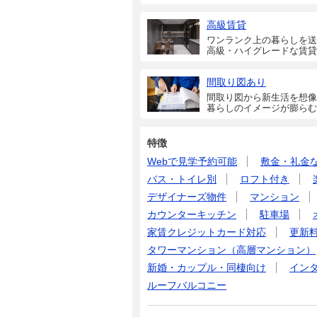
高級賃貸
ワンランク上の暮らしを送
高級・ハイグレードな賃貸
間取り図あり
間取り図から新生活を想像
暮らしのイメージが膨らむ
特徴
Webで見学予約可能
敷金・礼金
バス・トイレ別
ロフト付き
デザイナーズ物件
マンション
カウンターキッチン
駐車場
家賃クレジットカード対応
更新
タワーマンション（高層マンション）
新婚・カップル・同棲向け
イン
ルーフバルコニー