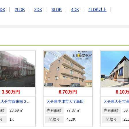
DK
2LDK
3DK
3LDK
4DK
4LDK以上
3.50万円
6.70万円
8.10
大分県大分市賀来南２丁目
大分県中津市大字島田
面積
23.69m²
専有面積
77.87m²
専有面積
59
り
1K
間取り
4LDK
間取り
2L