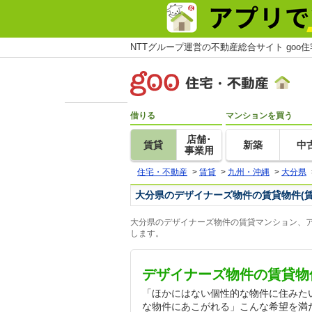
NTTグループ運営の不動産総合サイト goo
借りる
マンションを買う
店舗･
賃貸
新築
中
事業用
住宅・不動産
>
賃貸
>
九州・沖縄
>
大分県
大分県のデザイナーズ物件の賃貸物件(
大分県のデザイナーズ物件の賃貸マンション、ア
します。
デザイナーズ物件の賃貸物
「ほかにはない個性的な物件に住みた
な物件にあこがれる」こんな希望を満