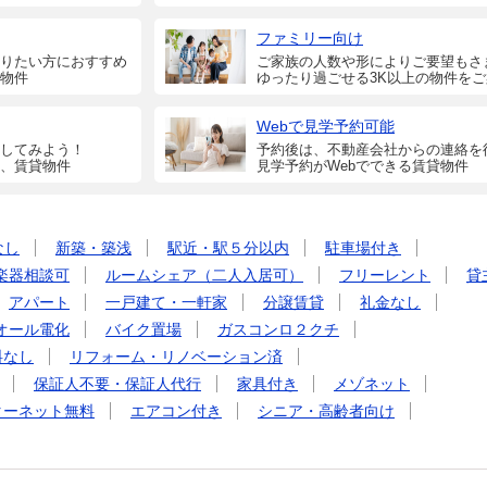
ファミリー向け
りたい方におすすめ
ご家族の人数や形によりご要望もさ
物件
ゆったり過ごせる3K以上の物件を
Webで見学予約可能
してみよう！
予約後は、不動産会社からの連絡を
、賃貸物件
見学予約がWebでできる賃貸物件
なし
新築・築浅
駅近・駅５分以内
駐車場付き
楽器相談可
ルームシェア（二人入居可）
フリーレント
貸
アパート
一戸建て・一軒家
分譲賃貸
礼金なし
オール電化
バイク置場
ガスコンロ２クチ
料なし
リフォーム・リノベーション済
保証人不要・保証人代行
家具付き
メゾネット
ターネット無料
エアコン付き
シニア・高齢者向け