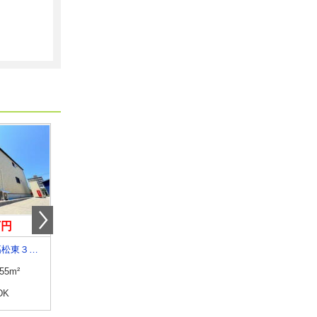
万円
4.80万円
5.70万円
大分県大分市高松東３丁目
大分県別府市北中
大分県大分市明磧町２
.55m²
専有面積
30.69m²
専有面積
58.53m²
DK
間取り
1DK
間取り
2LDK