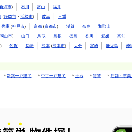
新潟市
)
石川
富山
福井
岡
(
静岡市
・
浜松市
)
岐阜
三重
兵庫
(
神戸市
)
京都
(
京都市
)
滋賀
奈良
和歌山
岡山市
)
山口
鳥取
島根
徳島
香川
愛媛
高知
市
)
佐賀
長崎
熊本
(
熊本市
)
大分
宮崎
鹿児島
沖
新築一戸建て
中古一戸建て
土地
賃貸
店舗・事業