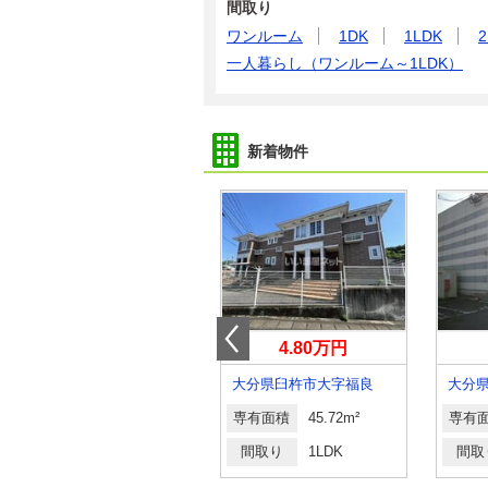
間取り
ワンルーム
1DK
1LDK
2
一人暮らし（ワンルーム～1LDK）
新着物件
5.30万円
4.80万円
大分県大分市大字小池原
大分県臼杵市大字福良
専有面積
48.49m²
専有面積
45.72m²
専有
間取り
1LDK
間取り
1LDK
間取