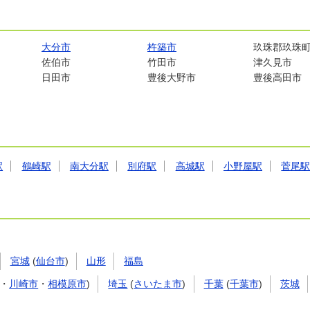
大分市
杵築市
玖珠郡玖珠
佐伯市
竹田市
津久見市
日田市
豊後大野市
豊後高田市
駅
鶴崎駅
南大分駅
別府駅
高城駅
小野屋駅
菅尾
宮城
(
仙台市
)
山形
福島
・
川崎市
・
相模原市
)
埼玉
(
さいたま市
)
千葉
(
千葉市
)
茨城