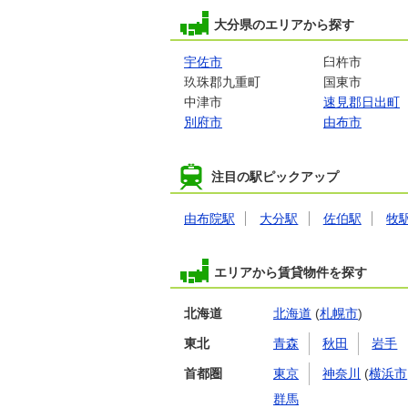
大分県のエリアから探す
宇佐市
臼杵市
玖珠郡九重町
国東市
中津市
速見郡日出町
別府市
由布市
注目の駅ピックアップ
由布院駅
大分駅
佐伯駅
牧
エリアから賃貸物件を探す
北海道
北海道
(
札幌市
)
東北
青森
秋田
岩手
首都圏
東京
神奈川
(
横浜市
群馬