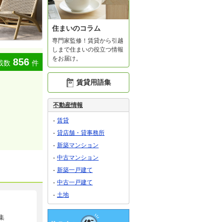
住まいのコラム
専門家監修！賃貸から引越
しまで住まいの役立つ情報
をお届け。
856
載数
件
賃貸用語集
不動産情報
賃貸
貸店舗・貸事務所
新築マンション
中古マンション
新築一戸建て
中古一戸建て
土地
集