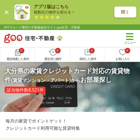
アプリ版はこちら
開く
複数社の物件を探せる！
NTTグループ運営の不動産総合サイト goo住宅・不動産
0
0
0
0
最近検索した条件
最近見た物件
保存した条件
お気に入り
大分県の家賃クレジットカード対応の賃貸物
件
お部屋探し
(賃貸マンション・アパート)
から
該当物件数8,521件
毎月の家賃でポイントゲット！
クレジットカード利用可能な賃貸特集