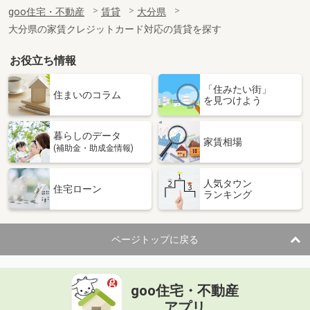
住 所
大分県大分市賀来南１丁目
goo住宅・不動産
賃貸
大分県
専有面積
29.47m²
大分県の家賃クレジットカード対応の賃貸を探す
間取り
1K
お役立ち情報
大分県大分市原新町
「住みたい街」
価 格
6.90万円
住まいのコラム
を見つけよう
住 所
大分県大分市原新町
専有面積
66.16m²
暮らしのデータ
間取り
2LDK
家賃相場
(補助金・助成金情報)
大分県大分市賀来南２丁目
人気タウン
住宅ローン
ランキング
価 格
3.70万円
住 所
大分県大分市賀来南２丁目
専有面積
23.69m²
ページトップに戻る
間取り
1K
大分県大分市大在北３
goo住宅・不動産
価 格
4.30万円
アプリ