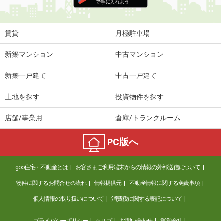
住 所
大分県大分市羽屋３丁目
専有面積
23.18m²
間取り
1K
賃貸
月極駐車場
大分県大分市南太平寺２丁目
新築マンション
中古マンション
価 格
4.70万円
新築一戸建て
中古一戸建て
住 所
大分県大分市南太平寺２丁目
専有面積
28.02m²
土地を探す
投資物件を探す
間取り
1K
店舗/事業用
倉庫/トランクルーム
大分県大分市南太平寺３丁目
PC版へ
価 格
4.20万円
住 所
大分県大分市南太平寺３丁目
goo住宅・不動産とは
お客さまご利用端末からの情報の外部送信について
専有面積
22.35m²
間取り
1K
物件に関するお問合せの流れ
情報提供元
不動産情報に関する免責事項
個人情報の取り扱いについて
消費税に関する表記について
大分県大分市南太平寺２丁目
プライバシーポリシー
ヘルプ
お問い合わせ
運営会社