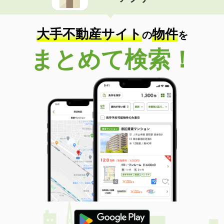
住 所
大分県大分市大在北３
専有面積
45.72m²
間取り
1LDK
大手不動産サイト
物件
の
を
大分県大分市羽屋２丁目
まとめて検索！
価 格
4.10万円
住 所
大分県大分市羽屋２丁目
専有面積
22.35m²
間取り
1K
大分県大分市羽屋２丁目
価 格
4.10万円
住 所
大分県大分市羽屋２丁目
専有面積
22.35m²
間取り
1K
大分県大分市羽屋３丁目
価 格
3.60万円