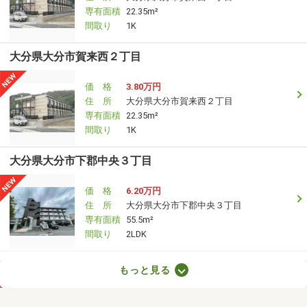
専有面積
22.35m²
間取り
1K
大分県大分市賀来西２丁目
価 格
3.80万円
住 所
大分県大分市賀来西２丁目
専有面積
22.35m²
間取り
1K
大分県大分市下郡中央３丁目
価 格
6.20万円
住 所
大分県大分市下郡中央３丁目
専有面積
55.5m²
間取り
2LDK
大分県大分市賀来南１丁目
もっと見る
価 格
4.60万円