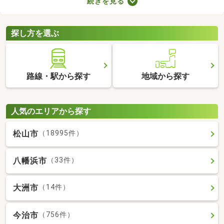
続きを見る
れば子ども部屋にもできるので、長く住めることも魅力です。こ
こでは、快適に暮らせる2LDK物件を紹介します。間取りや家賃を
チェックして、希望にぴったりな物件を見つけましょう。
探し方を選ぶ
路線・駅から探す
地域から探す
人気のエリアから探す
松山市
（18995件）
八幡浜市
（33件）
大洲市
（14件）
今治市
（756件）