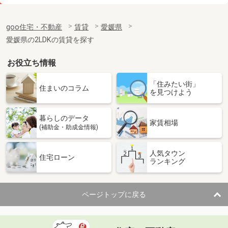
価 格
3.60万円
住 所
愛媛県松山市立花５
goo住宅・不動産
賃貸
愛媛県
専有面積
22.35m²
愛媛県の2LDKの賃貸を探す
間取り
1K
お役立ち情報
愛媛県松山市桑原５丁目
「住みたい街」
価 格
6.35万円
住まいのコラム
を見つけよう
住 所
愛媛県松山市桑原５丁目
専有面積
40m²
暮らしのデータ
間取り
1LDK
家賃相場
(補助金・助成金情報)
愛媛県松山市今在家２丁目
人気タウン
住宅ローン
ランキング
価 格
5.80万円
住 所
愛媛県松山市今在家２丁目
専有面積
51.1m²
ページトップに戻る
間取り
2DK
愛媛県松山市古川南２丁目