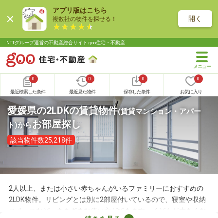
アプリ版はこちら
開く
複数社の物件を探せる！
NTTグループ運営の不動産総合サイト goo住宅・不動産
0
0
0
0
最近検索した条件
最近見た物件
保存した条件
お気に入り
愛媛県の2LDKの賃貸物件
(賃貸マンション・アパー
お部屋探し
ト)
から
該当物件数25,218件
2人以上、または小さい赤ちゃんがいるファミリーにおすすめの
2LDK物件。リビングとは別に2部屋付いているので、寝室や収納
スペースなど、さまざまな使い方ができます。子どもが大きくな