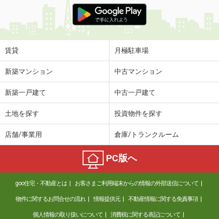
価 格
5.80万円
住 所
愛媛県松山市宮西２丁目
専有面積
56.47m²
間取り
2LDK
賃貸
月極駐車場
愛媛県松山市小栗７丁目
新築マンション
中古マンション
価 格
5.60万円
新築一戸建て
中古一戸建て
住 所
愛媛県松山市小栗７丁目
専有面積
33.52m²
土地を探す
投資物件を探す
間取り
ワンルーム
店舗/事業用
倉庫/トランクルーム
愛媛県松山市祝谷２丁目
PC版へ
価 格
4.20万円
住 所
愛媛県松山市祝谷２丁目
goo住宅・不動産とは
お客さまご利用端末からの情報の外部送信について
専有面積
32.9m²
間取り
ワンルーム
物件に関するお問合せの流れ
情報提供元
不動産情報に関する免責事項
個人情報の取り扱いについて
消費税に関する表記について
愛媛県松山市針田町