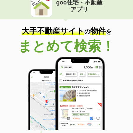
goo住宅・不動産
価 格
3.80万円
アプリ
住 所
愛媛県松山市古川南２丁目
専有面積
22.7m²
間取り
1K
大手不動産サイト
物件
の
を
愛媛県松山市畑寺町
まとめて検索！
価 格
3.90万円
住 所
愛媛県松山市畑寺町
専有面積
23.18m²
間取り
1K
愛媛県松山市東長戸１丁目
価 格
3.50万円
住 所
愛媛県松山市東長戸１丁目
専有面積
22.35m²
間取り
1K
愛媛県松山市宮西２丁目