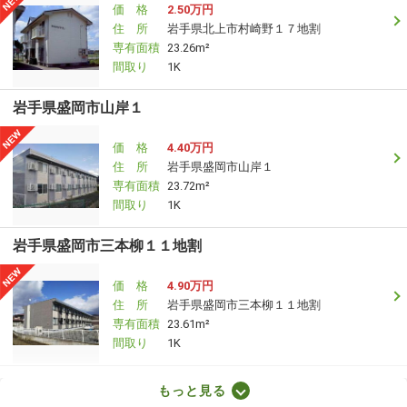
価 格
2.50万円
住 所
岩手県北上市村崎野１７地割
専有面積
23.26m²
間取り
1K
岩手県盛岡市山岸１
価 格
4.40万円
住 所
岩手県盛岡市山岸１
専有面積
23.72m²
間取り
1K
岩手県盛岡市三本柳１１地割
価 格
4.90万円
住 所
岩手県盛岡市三本柳１１地割
専有面積
23.61m²
間取り
1K
岩手県盛岡市仙北２
もっと見る