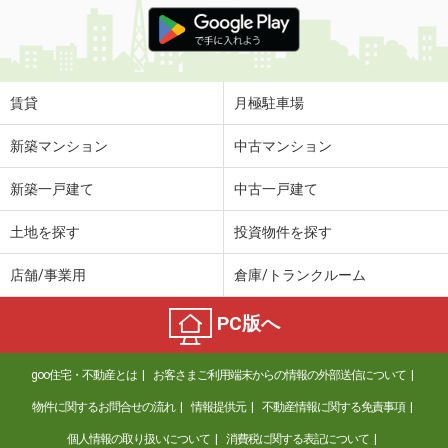
価 格
5.10万円
住 所
岩手県盛岡市高松３
専有面積
42.46m²
間取り
2DK
賃貸
月極駐車場
岩手県一関市字北ほうりょう
新築マンション
中古マンション
価 格
5.60万円
新築一戸建て
中古一戸建て
住 所
岩手県一関市字北ほうりょう
専有面積
54.85m²
土地を探す
投資物件を探す
間取り
2LDK
店舗/事業用
倉庫/トランクルーム
岩手県紫波郡紫波町桜町字才土地
PC版へ
価 格
7.60万円
住 所
岩手県紫波郡紫波町桜町字才土地
goo住宅・不動産とは
お客さまご利用端末からの情報の外部送信について
専有面積
67.89m²
間取り
3LDK
物件に関するお問合せの流れ
情報提供元
不動産情報に関する免責事項
個人情報の取り扱いについて
消費税に関する表記について
岩手県紫波郡紫波町桜町字才土地