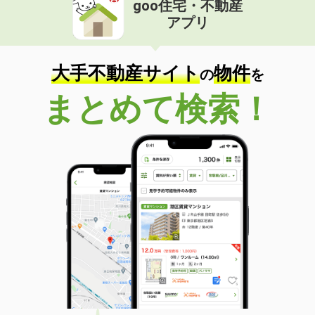
goo住宅・不動産
価 格
5.30万円
アプリ
住 所
岩手県盛岡市津志田西２
専有面積
46.73m²
間取り
1K
大手不動産サイト
物件
の
を
岩手県花巻市豊沢町
まとめて検索！
価 格
4万円
住 所
岩手県花巻市豊沢町
専有面積
49m²
間取り
3DK
岩手県盛岡市門１丁目
価 格
3.50万円
住 所
岩手県盛岡市門１丁目
専有面積
28.14m²
間取り
1K
岩手県盛岡市高松３