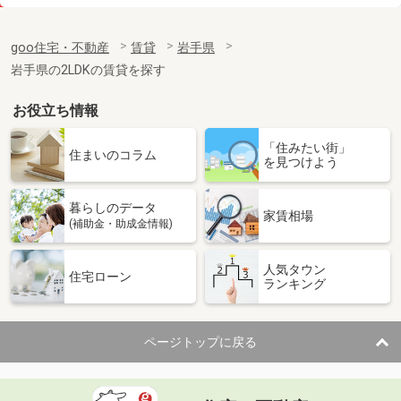
価 格
4.20万円
住 所
岩手県盛岡市仙北２
goo住宅・不動産
賃貸
岩手県
専有面積
23.61m²
岩手県の2LDKの賃貸を探す
間取り
1K
お役立ち情報
岩手県盛岡市長田町
「住みたい街」
価 格
5.40万円
住まいのコラム
を見つけよう
住 所
岩手県盛岡市長田町
専有面積
27.59m²
暮らしのデータ
間取り
1K
家賃相場
(補助金・助成金情報)
岩手県盛岡市本町通３
人気タウン
住宅ローン
ランキング
価 格
5.10万円
住 所
岩手県盛岡市本町通３
専有面積
20.81m²
ページトップに戻る
間取り
1K
岩手県盛岡市津志田西２