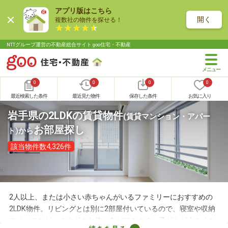
アプリ版はこちら
開く
複数社の物件を探せる！
NTTグループ運営の不動産総合サイト goo住宅・不動産
0
0
0
0
最近検索した条件
最近見た物件
保存した条件
お気に入り
岩手県の2LDKの賃貸物件
(賃貸マンション・アパー
お部屋探し
ト)
から
該当物件数4,326件
2人以上、または小さい赤ちゃんがいるファミリーにおすすめの
2LDK物件。リビングとは別に2部屋付いているので、寝室や収納
スペースなど、さまざまな使い方ができます。子どもが大きくな