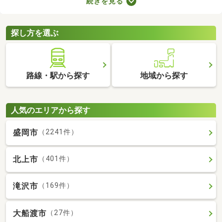
続きを見る
れば子ども部屋にもできるので、長く住めることも魅力です。こ
こでは、快適に暮らせる2LDK物件を紹介します。間取りや家賃を
チェックして、希望にぴったりな物件を見つけましょう。
探し方を選ぶ
路線・駅から探す
地域から探す
人気のエリアから探す
盛岡市
（2241件）
北上市
（401件）
滝沢市
（169件）
大船渡市
（27件）