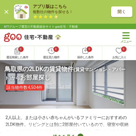
アプリ版はこちら
開く
複数社の物件を探せる！
NTTグループ運営の不動産総合サイト goo住宅・不動産
0
0
0
0
最近検索した条件
最近見た物件
保存した条件
お気に入り
鳥取県の2LDKの賃貸物件
(賃貸マンション・アパー
お部屋探し
ト)
から
該当物件数4,504件
2人以上、または小さい赤ちゃんがいるファミリーにおすすめの
2LDK物件。リビングとは別に2部屋付いているので、寝室や収納
スペースなど、さまざまな使い方ができます。子どもが大きくな