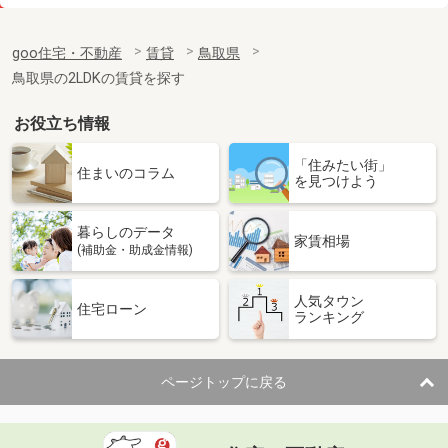
価 格
4.80万円
住 所
鳥取県鳥取市吉成
goo住宅・不動産
賃貸
鳥取県
専有面積
30.42m²
鳥取県の2LDKの賃貸を探す
間取り
1K
お役立ち情報
鳥取県鳥取市安長
「住みたい街」
価 格
5.20万円
住まいのコラム
を見つけよう
住 所
鳥取県鳥取市安長
専有面積
33.39m²
暮らしのデータ
間取り
ワンルーム
家賃相場
(補助金・助成金情報)
鳥取県東伯郡琴浦町大字徳万
人気タウン
住宅ローン
ランキング
価 格
4.85万円
住 所
鳥取県東伯郡琴浦町大字徳万
専有面積
45.39m²
ページトップに戻る
間取り
2DK
鳥取県鳥取市国府町宮下