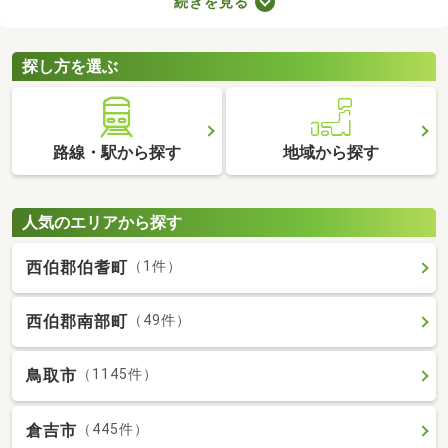
続きを見る
れば子ども部屋にもできるので、長く住めることも魅力です。こ
こでは、快適に暮らせる2LDK物件を紹介します。間取りや家賃を
チェックして、希望にぴったりな物件を見つけましょう。
探し方を選ぶ
路線・駅から探す
地域から探す
人気のエリアから探す
西伯郡伯耆町
（1件）
西伯郡南部町
（49件）
鳥取市
（1145件）
倉吉市
（445件）