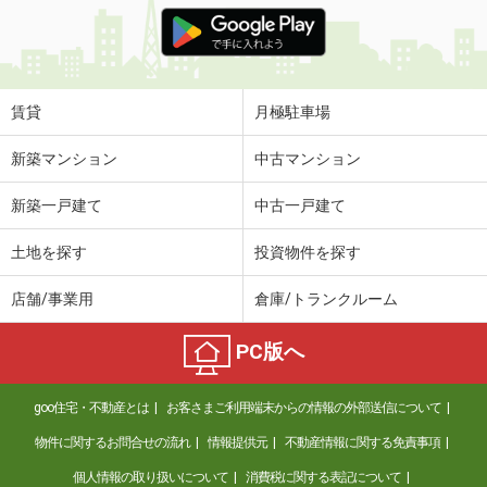
価 格
4.60万円
住 所
鳥取県米子市両三柳
専有面積
45.72m²
間取り
1LDK
賃貸
月極駐車場
鳥取県倉吉市福守町
新築マンション
中古マンション
価 格
5.15万円
新築一戸建て
中古一戸建て
住 所
鳥取県倉吉市福守町
専有面積
48.39m²
土地を探す
投資物件を探す
間取り
1LDK
店舗/事業用
倉庫/トランクルーム
鳥取県倉吉市福守町
PC版へ
価 格
5.05万円
住 所
鳥取県倉吉市福守町
goo住宅・不動産とは
お客さまご利用端末からの情報の外部送信について
専有面積
52.38m²
間取り
1LDK
物件に関するお問合せの流れ
情報提供元
不動産情報に関する免責事項
個人情報の取り扱いについて
消費税に関する表記について
鳥取県東伯郡琴浦町大字八橋