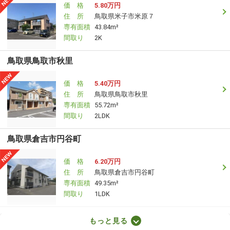
価 格
5.80万円
住 所
鳥取県米子市米原７
専有面積
43.84m²
間取り
2K
鳥取県鳥取市秋里
価 格
5.40万円
住 所
鳥取県鳥取市秋里
専有面積
55.72m²
間取り
2LDK
鳥取県倉吉市円谷町
価 格
6.20万円
住 所
鳥取県倉吉市円谷町
専有面積
49.35m²
間取り
1LDK
鳥取県鳥取市吉成
もっと見る