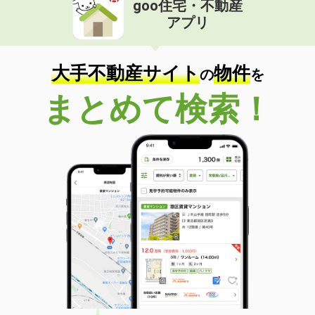
goo住宅・不動産
価 格
7.50万円
アプリ
住 所
鳥取県鳥取市国府町宮下
専有面積
55.47m²
間取り
2LDK
大手不動産サイト
物件
の
を
鳥取県米子市皆生新田３
まとめて検索！
価 格
6.40万円
住 所
鳥取県米子市皆生新田３
専有面積
33.52m²
間取り
1LDK
鳥取県鳥取市賀露町西１
価 格
4.80万円
住 所
鳥取県鳥取市賀露町西１
専有面積
44.82m²
間取り
2DK
鳥取県米子市両三柳