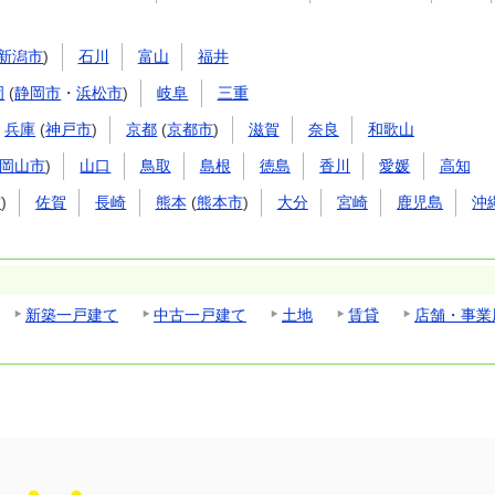
新潟市
)
石川
富山
福井
岡
(
静岡市
・
浜松市
)
岐阜
三重
兵庫
(
神戸市
)
京都
(
京都市
)
滋賀
奈良
和歌山
岡山市
)
山口
鳥取
島根
徳島
香川
愛媛
高知
市
)
佐賀
長崎
熊本
(
熊本市
)
大分
宮崎
鹿児島
沖
新築一戸建て
中古一戸建て
土地
賃貸
店舗・事業