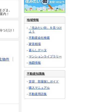
まざま。
ご案内！
地域情報
「住みたい街」を見つけ
待つだけ！
よう
不動産会社検索
家賃相場
暮らしデータ
マンションライブラリー
主物件
地図情報
不動産知識集
賃貸 部屋探しガイド
購入マニュアル
不動産用語集