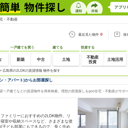
住宅・不動産
0
最近見た物件
保
一戸建てを買う
建てる
投資する
不動産
古
新築
中古
土地
土地活用
投資
>
広島県の2LDKの賃貸情報 物件を探す
ョン・アパート)からお部屋探し
賃貸一戸建てなどの賃貸物件を簡単検索。理想の部屋探しをgoo住宅・不動産がサポ
ファミリーにおすすめの2LDK物件。リ
、寝室や収納スペースなど、さまざまな使
ば子ども部屋にもできるので、長く住め