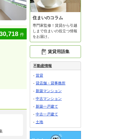
住まいのコラム
専門家監修！賃貸から引越
しまで住まいの役立つ情報
30,718
件
をお届け。
賃貸用語集
不動産情報
賃貸
貸店舗・貸事務所
新築マンション
中古マンション
新築一戸建て
中古一戸建て
土地
集