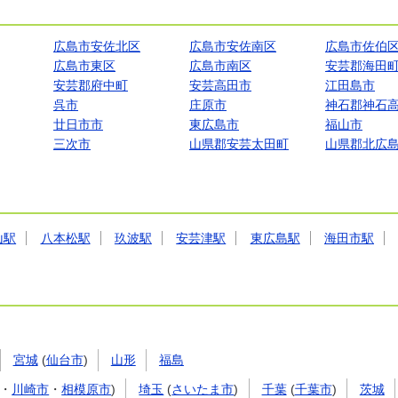
広島市安佐北区
広島市安佐南区
広島市佐伯
広島市東区
広島市南区
安芸郡海田
安芸郡府中町
安芸高田市
江田島市
呉市
庄原市
神石郡神石
廿日市市
東広島市
福山市
三次市
山県郡安芸太田町
山県郡北広
山駅
八本松駅
玖波駅
安芸津駅
東広島駅
海田市駅
宮城
(
仙台市
)
山形
福島
・
川崎市
・
相模原市
)
埼玉
(
さいたま市
)
千葉
(
千葉市
)
茨城