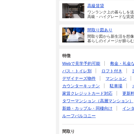
高級賃貸
ワンランク上の暮らしを送
高級・ハイグレードな賃貸
間取り図あり
間取り図から新生活を想像
暮らしのイメージが膨らむ
特徴
Webで見学予約可能
敷金・礼金
バス・トイレ別
ロフト付き
デザイナーズ物件
マンション
カウンターキッチン
駐車場
家賃クレジットカード対応
更新
タワーマンション（高層マンション）
新婚・カップル・同棲向け
イン
ルーフバルコニー
間取り