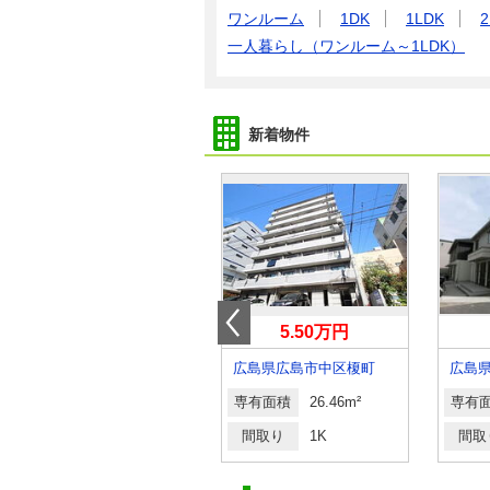
ワンルーム
1DK
1LDK
2
一人暮らし（ワンルーム～1LDK）
新着物件
6万円
5.50万円
広島県福山市曙町５丁目
広島県広島市中区榎町
専有面積
49.68m²
専有面積
26.46m²
専有
間取り
2DK
間取り
1K
間取