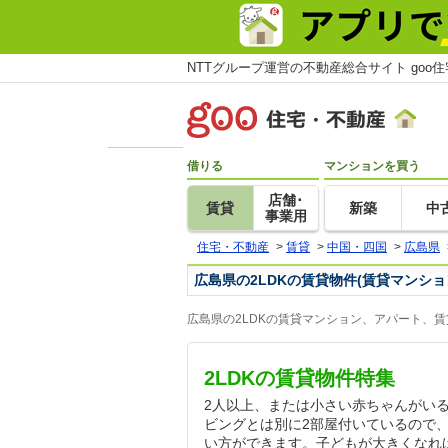
NTTグループ運営の不動産総合サイト goo
借りる
マンションを買う
店舗･
賃貸
新築
中
事業用
住宅・不動産
>
賃貸
>
中国・四国
>
広島県
広島県の2LDKの賃貸物件(賃貸マンシ
広島県の2LDKの賃貸マンション、アパート、
2LDKの賃貸物件特集
2人以上、または小さい赤ちゃんがいる
ビングとは別に2部屋付いているので
い方ができます。子どもが大きくなれ