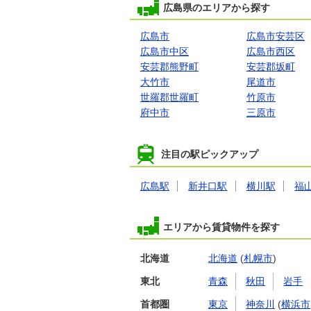
広島県のエリアから探す
広島市
広島市安芸区
広島市中区
広島市西区
安芸郡熊野町
安芸郡坂町
大竹市
尾道市
世羅郡世羅町
竹原市
府中市
三原市
注目の駅ピックアップ
広島駅
新井口駅
横川駅
福
エリアから賃貸物件を探す
北海道
北海道
(
札幌市
)
東北
青森
秋田
岩手
首都圏
東京
神奈川
(
横浜市