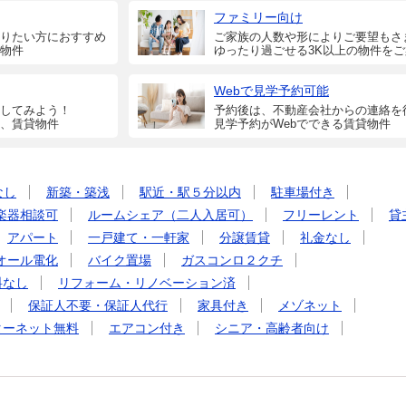
ファミリー向け
りたい方におすすめ
ご家族の人数や形によりご要望もさ
物件
ゆったり過ごせる3K以上の物件を
Webで見学予約可能
してみよう！
予約後は、不動産会社からの連絡を
、賃貸物件
見学予約がWebでできる賃貸物件
なし
新築・築浅
駅近・駅５分以内
駐車場付き
楽器相談可
ルームシェア（二人入居可）
フリーレント
貸
アパート
一戸建て・一軒家
分譲賃貸
礼金なし
オール電化
バイク置場
ガスコンロ２クチ
料なし
リフォーム・リノベーション済
保証人不要・保証人代行
家具付き
メゾネット
ターネット無料
エアコン付き
シニア・高齢者向け