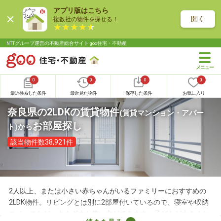
アプリ版はこちら
開く
複数社の物件を探せる！
NTTグループ運営の不動産総合サイト goo住宅・不動産
0
0
0
0
最近検索した条件
最近見た物件
保存した条件
お気に入り
奈良県の2LDKの賃貸物件
(賃貸マンション・アパー
お部屋探し
ト)
から
該当物件数38,921件
2人以上、または小さい赤ちゃんがいるファミリーにおすすめの
2LDK物件。リビングとは別に2部屋付いているので、寝室や収納
スペースなど、さまざまな使い方ができます。子どもが大きくな