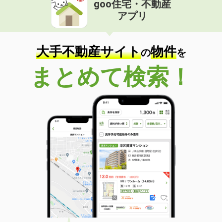
goo住宅・不動産
価 格
5.10万円
アプリ
住 所
奈良県橿原市常盤町
専有面積
20.28m²
間取り
1K
大手不動産サイト
物件
の
を
奈良県大和郡山市九条平野町
まとめて検索！
価 格
5.30万円
住 所
奈良県大和郡山市九条平野町
専有面積
31.33m²
間取り
1K
奈良県大和郡山市九条平野町
価 格
5.30万円
住 所
奈良県大和郡山市九条平野町
専有面積
31.33m²
間取り
1K
奈良県奈良市法蓮町