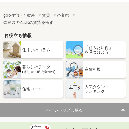
価 格
5.30万円
住 所
奈良県大和郡山市九条平野町
goo住宅・不動産
賃貸
奈良県
専有面積
31.33m²
奈良県の2LDKの賃貸を探す
間取り
1K
お役立ち情報
奈良県大和郡山市九条平野町
「住みたい街」
価 格
5.30万円
住まいのコラム
を見つけよう
住 所
奈良県大和郡山市九条平野町
専有面積
31.33m²
暮らしのデータ
間取り
1K
家賃相場
(補助金・助成金情報)
奈良県大和郡山市九条平野町
人気タウン
住宅ローン
ランキング
価 格
5.30万円
住 所
奈良県大和郡山市九条平野町
専有面積
31.33m²
ページトップに戻る
間取り
1K
奈良県橿原市常盤町