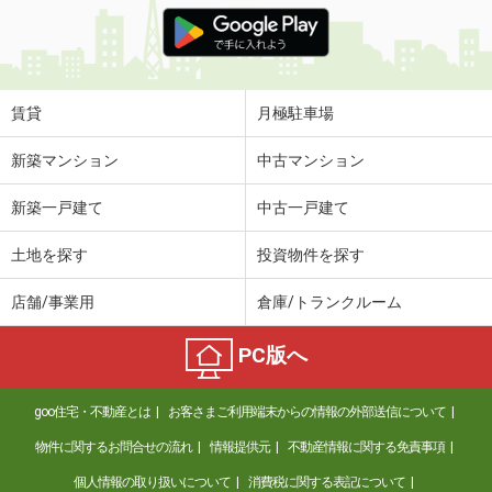
価 格
6.10万円
住 所
奈良県奈良市法蓮町
専有面積
19.87m²
間取り
1K
賃貸
月極駐車場
奈良県奈良市恋の窪東町
新築マンション
中古マンション
価 格
6.40万円
新築一戸建て
中古一戸建て
住 所
奈良県奈良市恋の窪東町
専有面積
20.28m²
土地を探す
投資物件を探す
間取り
1K
店舗/事業用
倉庫/トランクルーム
奈良県生駒市俵口町
PC版へ
価 格
6.20万円
住 所
奈良県生駒市俵口町
goo住宅・不動産とは
お客さまご利用端末からの情報の外部送信について
専有面積
23.18m²
間取り
1K
物件に関するお問合せの流れ
情報提供元
不動産情報に関する免責事項
個人情報の取り扱いについて
消費税に関する表記について
奈良県生駒市東菜畑２