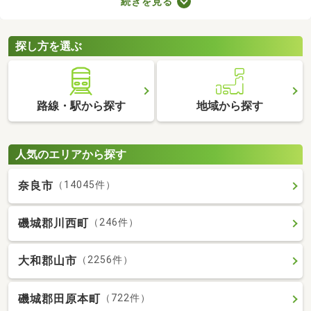
続きを見る
れば子ども部屋にもできるので、長く住めることも魅力です。こ
こでは、快適に暮らせる2LDK物件を紹介します。間取りや家賃を
チェックして、希望にぴったりな物件を見つけましょう。
探し方を選ぶ
路線・駅から探す
地域から探す
人気のエリアから探す
奈良市
（14045件）
磯城郡川西町
（246件）
大和郡山市
（2256件）
磯城郡田原本町
（722件）