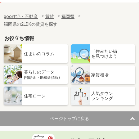
価 格
5.90万円
住 所
福岡県福岡市博多区千代４丁目
goo住宅・不動産
賃貸
福岡県
専有面積
24.96m²
福岡県の2LDKの賃貸を探す
間取り
1K
お役立ち情報
福岡県久留米市津福今町
「住みたい街」
価 格
6.50万円
住まいのコラム
を見つけよう
住 所
福岡県久留米市津福今町
専有面積
55m²
暮らしのデータ
間取り
2LDK
家賃相場
(補助金・助成金情報)
福岡県久留米市荒木町荒木
人気タウン
住宅ローン
ランキング
価 格
4.65万円
住 所
福岡県久留米市荒木町荒木
専有面積
33.39m²
ページトップに戻る
間取り
1LDK
福岡県大牟田市大字手鎌