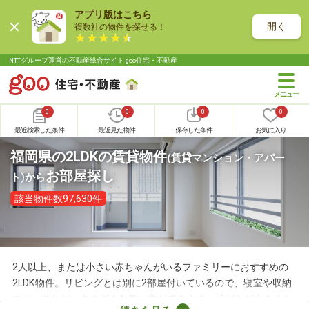
アプリ版はこちら
開く
複数社の物件を探せる！
NTTグループ運営の不動産総合サイト goo住宅・不動産
0
0
0
0
最近検索した条件
最近見た物件
保存した条件
お気に入り
福岡県の2LDKの賃貸物件
(賃貸マンション・アパー
お部屋探し
ト)
から
該当物件数97,630件
2人以上、または小さい赤ちゃんがいるファミリーにおすすめの
2LDK物件。リビングとは別に2部屋付いているので、寝室や収納
スペースなど、さまざまな使い方ができます。子どもが大きくな