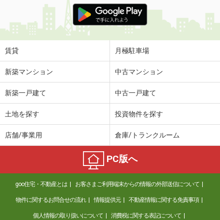
価 格
5.70万円
住 所
福岡県福岡市東区唐原７丁目
専有面積
37.09m²
間取り
1LDK
賃貸
月極駐車場
福岡県筑紫野市原田３
新築マンション
中古マンション
価 格
4.90万円
新築一戸建て
中古一戸建て
住 所
福岡県筑紫野市原田３
専有面積
29.96m²
土地を探す
投資物件を探す
間取り
1K
店舗/事業用
倉庫/トランクルーム
福岡県八女市稲富
PC版へ
価 格
4.15万円
住 所
福岡県八女市稲富
goo住宅・不動産とは
お客さまご利用端末からの情報の外部送信について
専有面積
42.8m²
間取り
1LDK
物件に関するお問合せの流れ
情報提供元
不動産情報に関する免責事項
個人情報の取り扱いについて
消費税に関する表記について
福岡県八女市前古賀