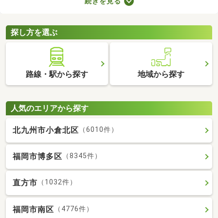
続きを見る
れば子ども部屋にもできるので、長く住めることも魅力です。こ
こでは、快適に暮らせる2LDK物件を紹介します。間取りや家賃を
チェックして、希望にぴったりな物件を見つけましょう。
探し方を選ぶ
路線・駅から探す
地域から探す
人気のエリアから探す
北九州市小倉北区
（6010件）
福岡市博多区
（8345件）
直方市
（1032件）
福岡市南区
（4776件）