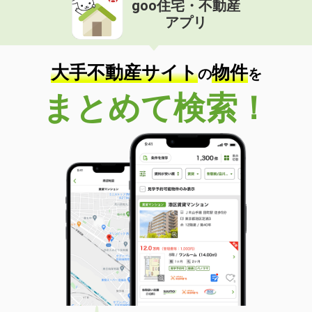
goo住宅・不動産
価 格
5.35万円
アプリ
住 所
福岡県大牟田市大字手鎌
専有面積
50.05m²
間取り
1LDK
大手不動産サイト
物件
の
を
福岡県福岡市南区向野２
まとめて検索！
価 格
13.80万円
住 所
福岡県福岡市南区向野２
専有面積
61.83m²
間取り
1LDK
福岡県福岡市博多区吉塚５
価 格
6.20万円
住 所
福岡県福岡市博多区吉塚５
専有面積
24.19m²
間取り
1K
福岡県福岡市東区唐原７丁目