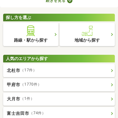
続きを見る
れば子ども部屋にもできるので、長く住めることも魅力です。こ
こでは、快適に暮らせる2LDK物件を紹介します。間取りや家賃を
チェックして、希望にぴったりな物件を見つけましょう。
探し方を選ぶ
路線・駅から探す
地域から探す
人気のエリアから探す
北杜市
（17件）
甲府市
（1770件）
大月市
（1件）
富士吉田市
（74件）