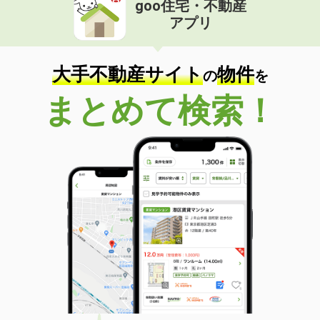
goo住宅・不動産
価 格
8.20万円
アプリ
住 所
山梨県甲府市里吉１
専有面積
34.88m²
間取り
1K
大手不動産サイト
物件
の
を
山梨県甲府市天神町
まとめて検索！
価 格
8.10万円
住 所
山梨県甲府市天神町
専有面積
25.89m²
間取り
1K
山梨県甲府市中村町
価 格
6.40万円
住 所
山梨県甲府市中村町
専有面積
28.02m²
間取り
1K
山梨県南アルプス市榎原