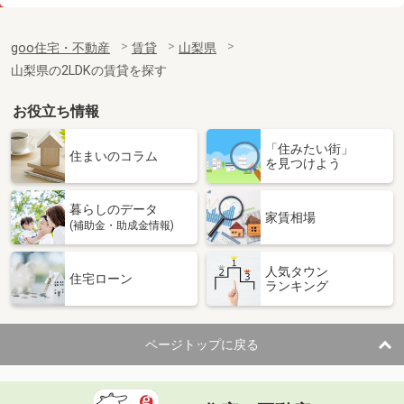
価 格
7.50万円
住 所
山梨県韮崎市本町１
goo住宅・不動産
賃貸
山梨県
専有面積
26.08m²
山梨県の2LDKの賃貸を探す
間取り
1K
お役立ち情報
山梨県甲府市天神町
「住みたい街」
価 格
8.10万円
住まいのコラム
を見つけよう
住 所
山梨県甲府市天神町
専有面積
25.89m²
暮らしのデータ
間取り
1K
家賃相場
(補助金・助成金情報)
山梨県笛吹市石和町川中島
人気タウン
住宅ローン
ランキング
価 格
6.40万円
住 所
山梨県笛吹市石和町川中島
専有面積
28.02m²
ページトップに戻る
間取り
1K
山梨県甲府市里吉１