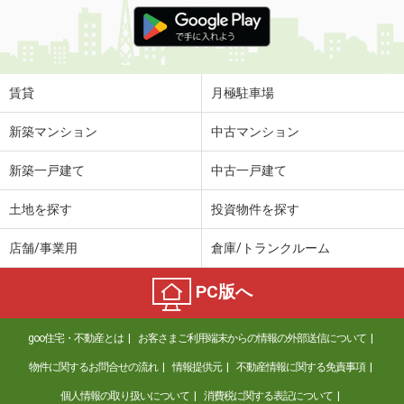
価 格
6.20万円
住 所
山梨県南アルプス市榎原
専有面積
23.61m²
間取り
1K
賃貸
月極駐車場
山梨県南アルプス市徳永
新築マンション
中古マンション
価 格
5.50万円
新築一戸建て
中古一戸建て
住 所
山梨県南アルプス市徳永
専有面積
23.18m²
土地を探す
投資物件を探す
間取り
1K
店舗/事業用
倉庫/トランクルーム
山梨県南アルプス市在家塚
PC版へ
価 格
5.60万円
住 所
山梨県南アルプス市在家塚
goo住宅・不動産とは
お客さまご利用端末からの情報の外部送信について
専有面積
23.72m²
間取り
1K
物件に関するお問合せの流れ
情報提供元
不動産情報に関する免責事項
個人情報の取り扱いについて
消費税に関する表記について
山梨県甲府市上石田４丁目