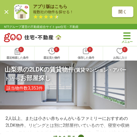
アプリ版はこちら
開く
複数社の物件を探せる！
NTTグループ運営の不動産総合サイト goo住宅・不動産
0
0
0
0
最近検索した条件
最近見た物件
保存した条件
お気に入り
山梨県の2LDKの賃貸物件
(賃貸マンション・アパー
お部屋探し
ト)
から
該当物件数3,353件
2人以上、または小さい赤ちゃんがいるファミリーにおすすめの
2LDK物件。リビングとは別に2部屋付いているので、寝室や収納
スペースなど、さまざまな使い方ができます。子どもが大きくな