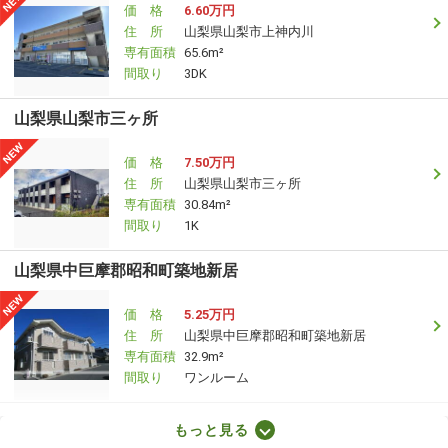
価 格
6.60万円
住 所
山梨県山梨市上神内川
専有面積
65.6m²
間取り
3DK
山梨県山梨市三ヶ所
価 格
7.50万円
住 所
山梨県山梨市三ヶ所
専有面積
30.84m²
間取り
1K
山梨県中巨摩郡昭和町築地新居
価 格
5.25万円
住 所
山梨県中巨摩郡昭和町築地新居
専有面積
32.9m²
間取り
ワンルーム
山梨県韮崎市本町１
もっと見る