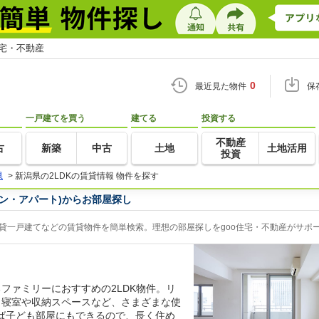
住宅・不動産
0
最近見た物件
保
一戸建てを買う
建てる
投資する
不動産
古
新築
中古
土地
土地活用
投資
県
>
新潟県の2LDKの賃貸情報 物件を探す
ョン・アパート)からお部屋探し
賃貸一戸建てなどの賃貸物件を簡単検索。理想の部屋探しをgoo住宅・不動産がサポ
ファミリーにおすすめの2LDK物件。リ
、寝室や収納スペースなど、さまざまな使
ば子ども部屋にもできるので、長く住め