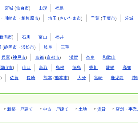
宮城
(
仙台市
)
山形
福島
・
川崎市
・
相模原市
)
埼玉
(
さいたま市
)
千葉
(
千葉市
)
茨城
新潟市
)
石川
富山
福井
岡
(
静岡市
・
浜松市
)
岐阜
三重
兵庫
(
神戸市
)
京都
(
京都市
)
滋賀
奈良
和歌山
岡山市
)
山口
鳥取
島根
徳島
香川
愛媛
高知
市
)
佐賀
長崎
熊本
(
熊本市
)
大分
宮崎
鹿児島
沖
新築一戸建て
中古一戸建て
土地
賃貸
店舗・事業