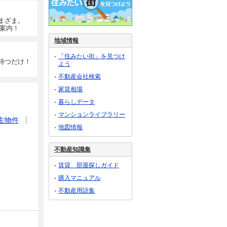
まざま。
ご案内！
地域情報
「住みたい街」を見つけ
待つだけ！
よう
不動産会社検索
家賃相場
暮らしデータ
マンションライブラリー
主物件
地図情報
不動産知識集
賃貸 部屋探しガイド
購入マニュアル
不動産用語集