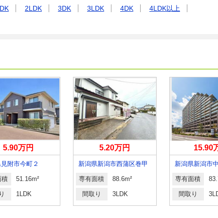
DK
2LDK
3DK
3LDK
4DK
4LDK以上
5.90万円
5.20万円
15.9
県見附市今町２
新潟県新潟市西蒲区巻甲
面積
51.16m²
専有面積
88.6m²
専有面積
83
り
1LDK
間取り
3LDK
間取り
3L