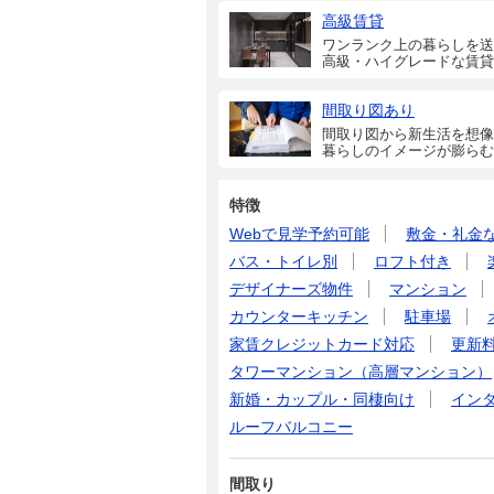
高級賃貸
ワンランク上の暮らしを送
高級・ハイグレードな賃貸
間取り図あり
間取り図から新生活を想像
暮らしのイメージが膨らむ
特徴
Webで見学予約可能
敷金・礼金
バス・トイレ別
ロフト付き
デザイナーズ物件
マンション
カウンターキッチン
駐車場
家賃クレジットカード対応
更新
タワーマンション（高層マンション）
新婚・カップル・同棲向け
イン
ルーフバルコニー
間取り