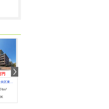
0万円
6.30万円
8万円
新潟県新潟市中央区東万代町
新潟県上越市大和５
新潟県上越市大潟区下小船
.74m²
専有面積
34.76m²
専有面積
65.72m²
DK
間取り
1LDK
間取り
2LDK