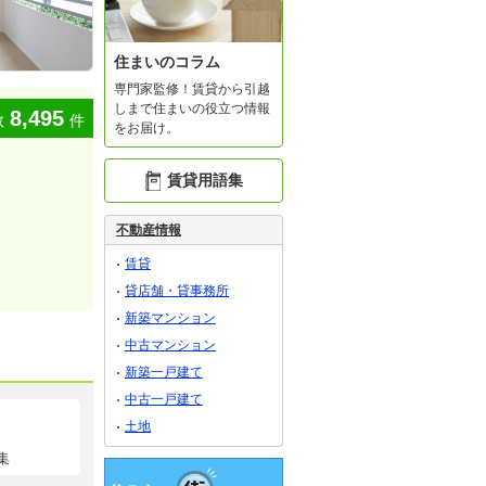
住まいのコラム
専門家監修！賃貸から引越
しまで住まいの役立つ情報
8,495
数
件
をお届け。
賃貸用語集
不動産情報
賃貸
貸店舗・貸事務所
新築マンション
中古マンション
新築一戸建て
中古一戸建て
土地
集