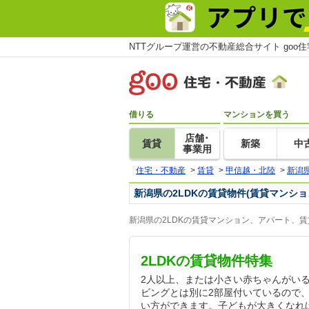
NTTグループ運営の不動産総合サイト goo
借りる
マンションを買う
店舗･
賃貸
新築
中
事業用
住宅・不動産
>
賃貸
>
甲信越・北陸
>
新潟
新潟県の2LDKの賃貸物件(賃貸マンシ
新潟県の2LDKの賃貸マンション、アパート、
2LDKの賃貸物件特集
2人以上、または小さい赤ちゃんがいる
ビングとは別に2部屋付いているので
い方ができます。子どもが大きくなれ