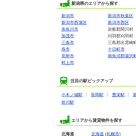
新潟県のエリアから探す
新潟市
新潟市秋葉区
新潟市西蒲区
新潟市西区
糸魚川市
岩船郡関川村
加茂市
刈羽郡刈羽村
三条市
三島郡出雲崎
燕市
十日町市
見附市
南魚沼郡湯沢
村上市
注目の駅ピックアップ
小木ノ城駅
長岡駅
豊栄駅
前川駅
エリアから賃貸物件を探す
北海道
北海道
(
札幌市
)