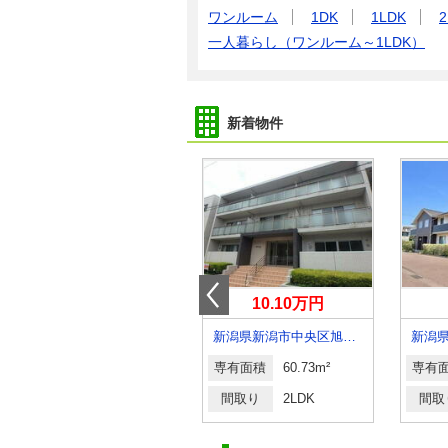
ワンルーム
1DK
1LDK
2
一人暮らし（ワンルーム～1LDK）
新着物件
5.50万円
10.10万円
新潟県村上市下相川
新潟県新潟市中央区旭町通２番町
新潟
専有面積
57.21m²
専有面積
60.73m²
専有
間取り
2LDK
間取り
2LDK
間取