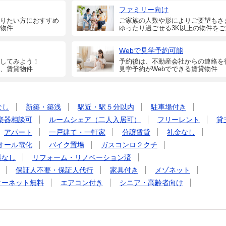
ファミリー向け
りたい方におすすめ
ご家族の人数や形によりご要望もさ
物件
ゆったり過ごせる3K以上の物件を
Webで見学予約可能
してみよう！
予約後は、不動産会社からの連絡を
、賃貸物件
見学予約がWebでできる賃貸物件
なし
新築・築浅
駅近・駅５分以内
駐車場付き
楽器相談可
ルームシェア（二人入居可）
フリーレント
貸
アパート
一戸建て・一軒家
分譲賃貸
礼金なし
オール電化
バイク置場
ガスコンロ２クチ
料なし
リフォーム・リノベーション済
保証人不要・保証人代行
家具付き
メゾネット
ターネット無料
エアコン付き
シニア・高齢者向け