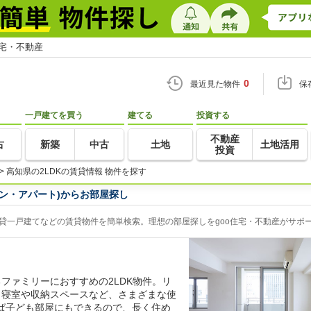
住宅・不動産
0
最近見た物件
保
一戸建てを買う
建てる
投資する
不動産
古
新築
中古
土地
土地活用
投資
>
高知県の2LDKの賃貸情報 物件を探す
ョン・アパート)からお部屋探し
賃貸一戸建てなどの賃貸物件を簡単検索。理想の部屋探しをgoo住宅・不動産がサポ
ファミリーにおすすめの2LDK物件。リ
、寝室や収納スペースなど、さまざまな使
ば子ども部屋にもできるので、長く住め