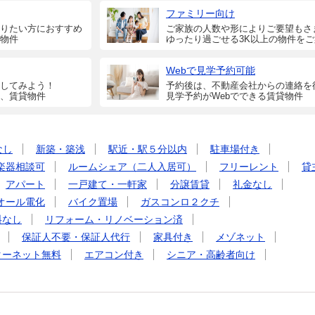
ファミリー向け
りたい方におすすめ
ご家族の人数や形によりご要望もさ
物件
ゆったり過ごせる3K以上の物件を
Webで見学予約可能
してみよう！
予約後は、不動産会社からの連絡を
、賃貸物件
見学予約がWebでできる賃貸物件
なし
新築・築浅
駅近・駅５分以内
駐車場付き
楽器相談可
ルームシェア（二人入居可）
フリーレント
貸
アパート
一戸建て・一軒家
分譲賃貸
礼金なし
オール電化
バイク置場
ガスコンロ２クチ
料なし
リフォーム・リノベーション済
保証人不要・保証人代行
家具付き
メゾネット
ターネット無料
エアコン付き
シニア・高齢者向け