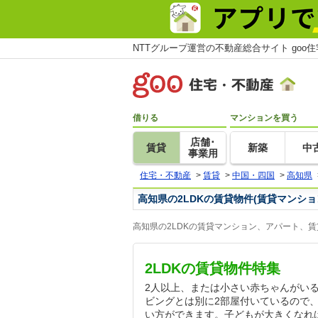
NTTグループ運営の不動産総合サイト goo
借りる
マンションを買う
店舗･
賃貸
新築
中
事業用
住宅・不動産
>
賃貸
>
中国・四国
>
高知県
高知県の2LDKの賃貸物件(賃貸マンシ
高知県の2LDKの賃貸マンション、アパート、
2LDKの賃貸物件特集
2人以上、または小さい赤ちゃんがいる
ビングとは別に2部屋付いているので
い方ができます。子どもが大きくなれ