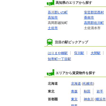
高知県のエリアから探す
吾川郡いの町
安芸郡芸西村
高知市
香南市
高岡郡越知町
高岡郡佐川町
土佐市
土佐清水市
注目の駅ピックアップ
はりまや橋駅
窪川駅
大間駅
知寄町一丁目駅
エリアから賃貸物件を探す
北海道
北海道
(
札幌市
)
東北
青森
秋田
岩手
首都圏
東京
神奈川
(
横浜市
群馬