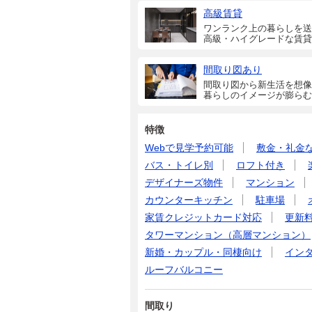
高級賃貸
ワンランク上の暮らしを送
高級・ハイグレードな賃貸
間取り図あり
間取り図から新生活を想像
暮らしのイメージが膨らむ
特徴
Webで見学予約可能
敷金・礼金
バス・トイレ別
ロフト付き
デザイナーズ物件
マンション
カウンターキッチン
駐車場
家賃クレジットカード対応
更新
タワーマンション（高層マンション）
新婚・カップル・同棲向け
イン
ルーフバルコニー
間取り