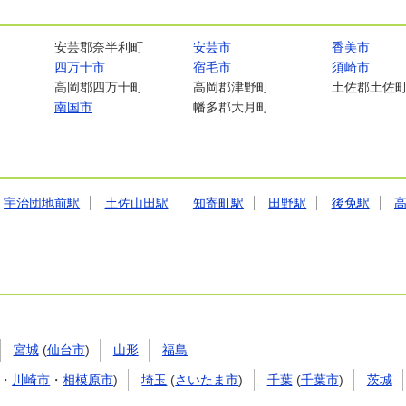
安芸郡奈半利町
安芸市
香美市
四万十市
宿毛市
須崎市
高岡郡四万十町
高岡郡津野町
土佐郡土佐
南国市
幡多郡大月町
宇治団地前駅
土佐山田駅
知寄町駅
田野駅
後免駅
宮城
(
仙台市
)
山形
福島
・
川崎市
・
相模原市
)
埼玉
(
さいたま市
)
千葉
(
千葉市
)
茨城