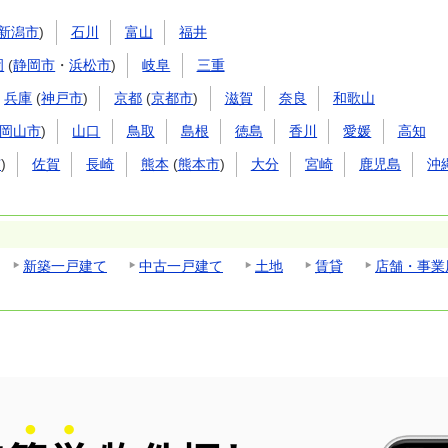
新潟市
)
石川
富山
福井
岡
(
静岡市
・
浜松市
)
岐阜
三重
兵庫
(
神戸市
)
京都
(
京都市
)
滋賀
奈良
和歌山
岡山市
)
山口
鳥取
島根
徳島
香川
愛媛
高知
市
)
佐賀
長崎
熊本
(
熊本市
)
大分
宮崎
鹿児島
沖
新築一戸建て
中古一戸建て
土地
賃貸
店舗・事業