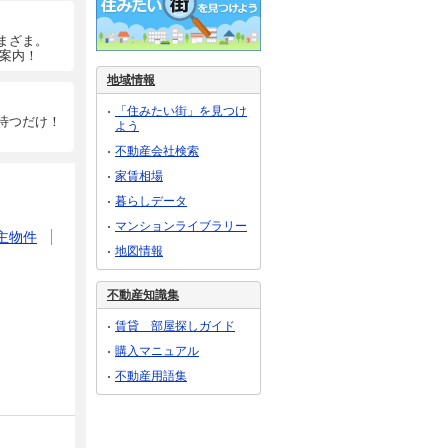
まざま。
ご案内！
地域情報
「住みたい街」を見つけ
待つだけ！
よう
不動産会社検索
家賃相場
暮らしデータ
マンションライブラリー
主物件
地図情報
不動産知識集
賃貸 部屋探しガイド
購入マニュアル
不動産用語集