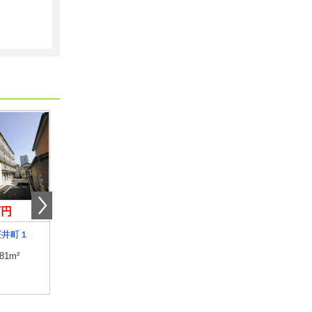
万円
4.40万円
5.85万円
桜井町１
高知県土佐市高岡町乙
高知県高知市南宝永町
.81m²
専有面積
26.08m²
専有面積
36.33m²
間取り
1K
間取り
1K