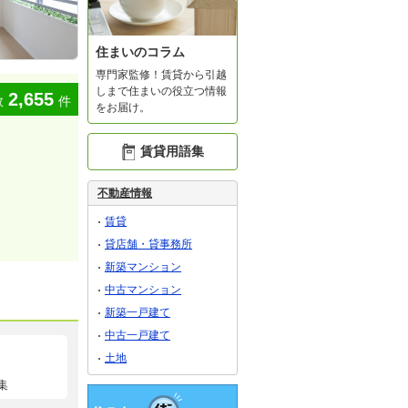
住まいのコラム
専門家監修！賃貸から引越
しまで住まいの役立つ情報
2,655
数
件
をお届け。
賃貸用語集
不動産情報
賃貸
貸店舗・貸事務所
新築マンション
中古マンション
新築一戸建て
中古一戸建て
土地
集