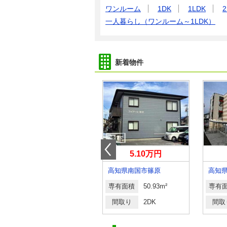
ワンルーム
1DK
1LDK
2
一人暮らし（ワンルーム～1LDK）
新着物件
11.90万円
5.10万円
高知県高知市海老ノ丸
高知県南国市篠原
高知
専有面積
85.72m²
専有面積
50.93m²
専有
間取り
2LDK
間取り
2DK
間取