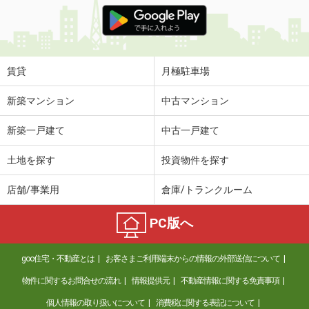
価 格
8万円
住 所
山口県下関市伊倉新町２
専有面積
58.07m²
間取り
2LDK
賃貸
月極駐車場
山口県下関市彦島田の首町２
新築マンション
中古マンション
価 格
6.48万円
新築一戸建て
中古一戸建て
住 所
山口県下関市彦島田の首町２
専有面積
55.58m²
土地を探す
投資物件を探す
間取り
2LDK
店舗/事業用
倉庫/トランクルーム
山口県下関市彦島迫町１
PC版へ
価 格
4.90万円
住 所
山口県下関市彦島迫町１
goo住宅・不動産とは
お客さまご利用端末からの情報の外部送信について
専有面積
46.06m²
間取り
1LDK
物件に関するお問合せの流れ
情報提供元
不動産情報に関する免責事項
個人情報の取り扱いについて
消費税に関する表記について
山口県下関市清末鞍馬１