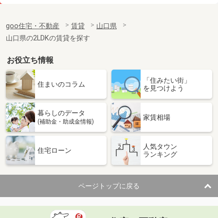
価 格
5.98万円
住 所
山口県下関市菊川町大字田部
goo住宅・不動産
賃貸
山口県
専有面積
45.11m²
山口県の2LDKの賃貸を探す
間取り
2DK
お役立ち情報
山口県防府市大字仁井令
「住みたい街」
価 格
4.75万円
住まいのコラム
を見つけよう
住 所
山口県防府市大字仁井令
専有面積
45.72m²
暮らしのデータ
間取り
1LDK
家賃相場
(補助金・助成金情報)
山口県山口市金古曽町
人気タウン
住宅ローン
ランキング
価 格
6.60万円
住 所
山口県山口市金古曽町
専有面積
180m²
ページトップに戻る
間取り
5K
山口県山口市平井