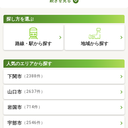
続きを見る
れば子ども部屋にもできるので、長く住めることも魅力です。こ
こでは、快適に暮らせる2LDK物件を紹介します。間取りや家賃を
チェックして、希望にぴったりな物件を見つけましょう。
探し方を選ぶ
路線・駅から探す
地域から探す
人気のエリアから探す
下関市
（2388件）
山口市
（2637件）
岩国市
（714件）
宇部市
（2546件）