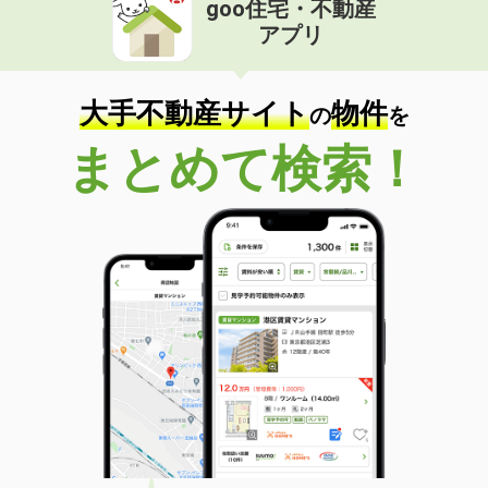
goo住宅・不動産
価 格
3.80万円
アプリ
住 所
山口県山口市平井
専有面積
23.18m²
間取り
1K
大手不動産サイト
物件
の
を
山口県防府市大字仁井令
まとめて検索！
価 格
4.75万円
住 所
山口県防府市大字仁井令
専有面積
45.72m²
間取り
1LDK
山口県下関市吉見里町２
価 格
4.90万円
住 所
山口県下関市吉見里町２
専有面積
55.86m²
間取り
2LDK
山口県下関市伊倉新町２