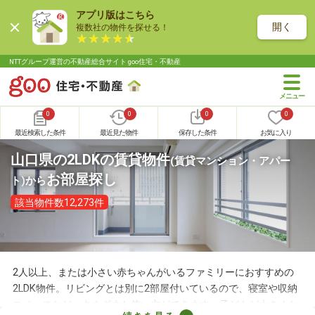
アプリ版はこちら
開く
複数社の物件を探せる！
NTTグループ運営の不動産総合サイト goo住宅・不動産
0
0
0
0
最近検索した条件
最近見た物件
保存した条件
お気に入り
山口県の2LDKの賃貸物件
(賃貸マンション・アパー
お部屋探し
ト)
から
該当物件数12,273件
2人以上、または小さい赤ちゃんがいるファミリーにおすすめの
2LDK物件。リビングとは別に2部屋付いているので、寝室や収納
スペースなど、さまざまな使い方ができます。子どもが大きくな