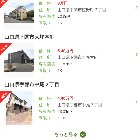
価 格
3万円
住 所
山口県下関市椋野町３丁目
専有面積
20.3m²
間取り
1K
山口県下関市大坪本町
価 格
5.40万円
住 所
山口県下関市大坪本町
専有面積
31.62m²
間取り
1K
山口県宇部市中尾２丁目
価 格
4.80万円
住 所
山口県宇部市中尾２丁目
専有面積
43.01m²
間取り
1LDK
山口県下関市菊川町大字田部
もっと見る