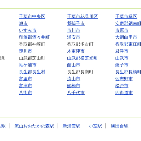
千葉市中央区
千葉市花見川区
千葉市緑区
旭市
我孫子市
安房郡鋸南
いすみ市
市川市
市原市
印旛郡酒々井町
浦安市
大網白里市
香取郡神崎町
香取郡多古町
香取郡東庄
鴨川市
木更津市
君津市
里町
山武郡芝山町
山武郡横芝光町
山武市
袖ケ浦市
館山市
銚子市
長生郡長生村
長生郡長南町
長生郡長柄
富里市
流山市
習志野市
富津市
船橋市
松戸市
八街市
八千代市
四街道市
毛駅
流山おおたかの森駅
新浦安駅
小室駅
勝田台駅