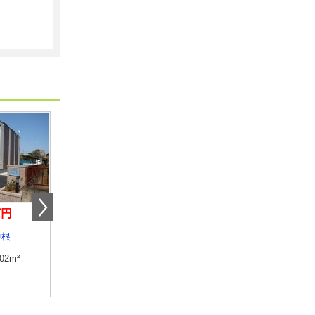
万円
17.40万円
4.90万円
中根
千葉県船橋市本郷町
千葉県佐倉市鏑木仲田
.02m²
専有面積
48.85m²
専有面積
24.18m²
間取り
1DK
間取り
1K