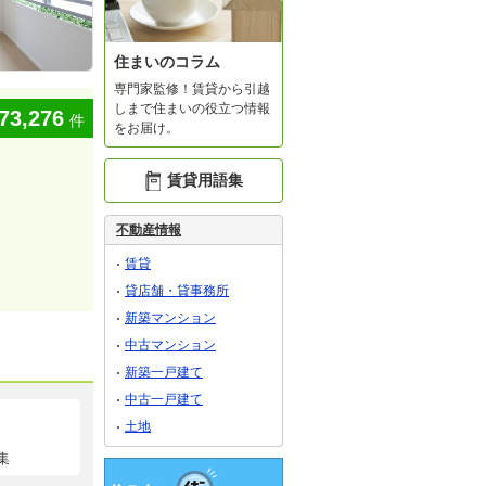
住まいのコラム
専門家監修！賃貸から引越
しまで住まいの役立つ情報
73,276
件
をお届け。
賃貸用語集
不動産情報
賃貸
貸店舗・貸事務所
新築マンション
中古マンション
新築一戸建て
中古一戸建て
土地
集