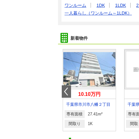
ワンルーム
1DK
1LDK
2
一人暮らし（ワンルーム～1LDK）
新着物件
6.70万円
10.10万円
千葉県流山市美原１丁目
千葉県市川市八幡２丁目
千葉
専有面積
19.87m²
専有面積
27.41m²
専有
間取り
1K
間取り
1K
間取