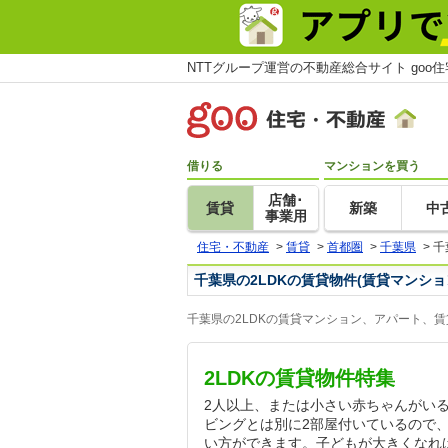
NTTグループ運営の不動産総合サイト goo
借りる
マンションを買う
店舗･
賃貸
新築
中
事業用
住宅・不動産
>
賃貸
>
首都圏
>
千葉県
>
千
千葉県の2LDKの賃貸物件(賃貸マンシ
千葉県の2LDKの賃貸マンション、アパート、
2LDKの賃貸物件特集
2人以上、または小さい赤ちゃんがいる
ビングとは別に2部屋付いているので
い方ができます。子どもが大きくなれ