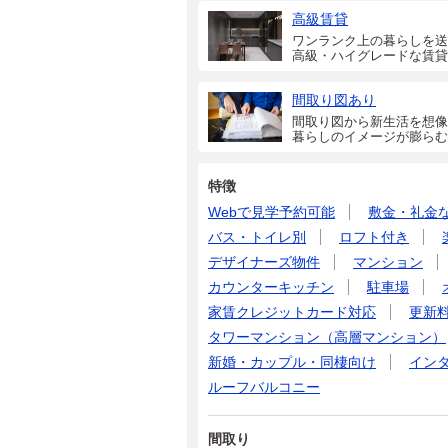
高級賃貸
ワンランク上の暮らしを送
高級・ハイグレードな賃貸
間取り図あり
間取り図から新生活を想像
暮らしのイメージが膨らむ
特徴
Webで見学予約可能
敷金・礼金
バス・トイレ別
ロフト付き
デザイナーズ物件
マンション
カウンターキッチン
駐車場
家賃クレジットカード対応
更新
タワーマンション（高層マンション）
新婚・カップル・同棲向け
イン
ルーフバルコニー
間取り