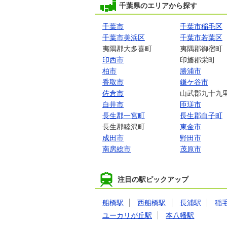
千葉県のエリアから探す
千葉市
千葉市稲毛区
千葉市美浜区
千葉市若葉区
夷隅郡大多喜町
夷隅郡御宿町
印西市
印旛郡栄町
柏市
勝浦市
香取市
鎌ケ谷市
佐倉市
山武郡九十九
白井市
匝瑳市
長生郡一宮町
長生郡白子町
長生郡睦沢町
東金市
成田市
野田市
南房総市
茂原市
注目の駅ピックアップ
船橋駅
西船橋駅
長浦駅
稲
ユーカリが丘駅
本八幡駅