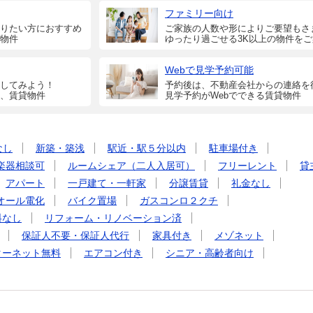
ファミリー向け
りたい方におすすめ
ご家族の人数や形によりご要望もさ
物件
ゆったり過ごせる3K以上の物件を
Webで見学予約可能
してみよう！
予約後は、不動産会社からの連絡を
、賃貸物件
見学予約がWebでできる賃貸物件
なし
新築・築浅
駅近・駅５分以内
駐車場付き
楽器相談可
ルームシェア（二人入居可）
フリーレント
貸
アパート
一戸建て・一軒家
分譲賃貸
礼金なし
オール電化
バイク置場
ガスコンロ２クチ
料なし
リフォーム・リノベーション済
保証人不要・保証人代行
家具付き
メゾネット
ターネット無料
エアコン付き
シニア・高齢者向け