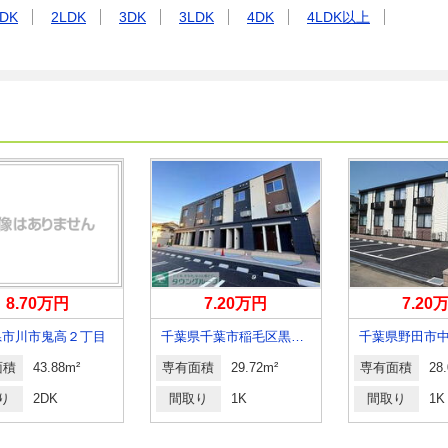
DK
2LDK
3DK
3LDK
4DK
4LDK以上
8.70万円
7.20万円
7.20
県市川市鬼高２丁目
千葉県千葉市稲毛区黒砂台１
千葉県野田市
面積
43.88m²
専有面積
29.72m²
専有面積
28
り
2DK
間取り
1K
間取り
1K