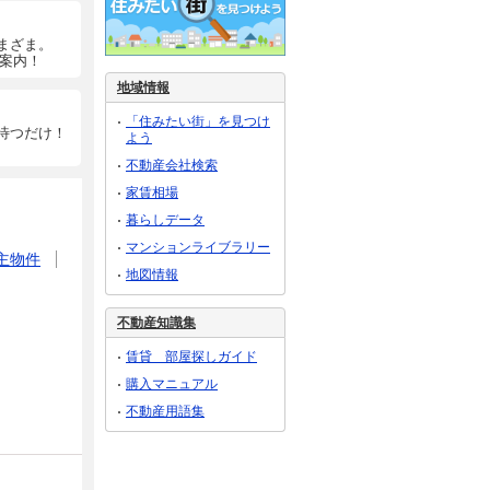
まざま。
ご案内！
地域情報
「住みたい街」を見つけ
待つだけ！
よう
不動産会社検索
家賃相場
暮らしデータ
マンションライブラリー
主物件
地図情報
不動産知識集
賃貸 部屋探しガイド
購入マニュアル
不動産用語集