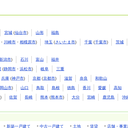
宮城
(
仙台市
)
山形
福島
・
川崎市
・
相模原市
)
埼玉
(
さいたま市
)
千葉
(
千葉市
)
茨城
新潟市
)
石川
富山
福井
岡
(
静岡市
・
浜松市
)
岐阜
三重
兵庫
(
神戸市
)
京都
(
京都市
)
滋賀
奈良
和歌山
岡山市
)
山口
鳥取
島根
徳島
香川
愛媛
高知
市
)
佐賀
長崎
熊本
(
熊本市
)
大分
宮崎
鹿児島
沖
新築一戸建て
中古一戸建て
土地
賃貸
店舗・事業