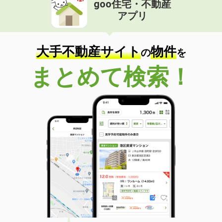
goo住宅・不動産
価 格
4.30万円
アプリ
住 所
鹿児島県薩摩川内市中郷町
専有面積
51.67m²
間取り
2LDK
大手不動産サイト
物件
の
を
鹿児島県いちき串木野市東島平町
まとめて検索！
価 格
4.05万円
住 所
鹿児島県いちき串木野市東島平町
専有面積
42.8m²
間取り
1LDK
鹿児島県薩摩川内市天辰町
価 格
4.35万円
住 所
鹿児島県薩摩川内市天辰町
専有面積
57.23m²
間取り
2LDK
鹿児島県鹿児島市上之園町