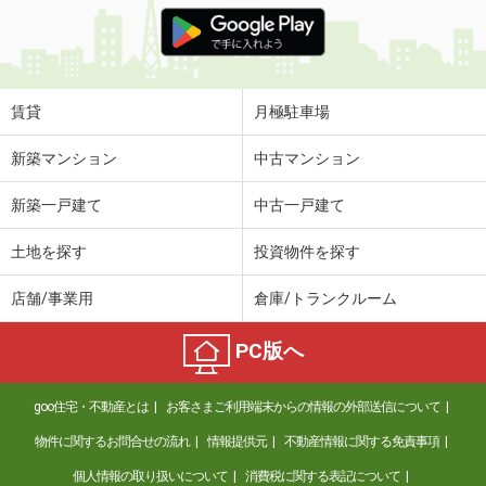
価 格
6.40万円
住 所
鹿児島県鹿児島市上之園町
専有面積
50m²
間取り
1LDK
賃貸
月極駐車場
鹿児島県姶良郡湧水町川西
新築マンション
中古マンション
価 格
4.30万円
新築一戸建て
中古一戸建て
住 所
鹿児島県姶良郡湧水町川西
専有面積
55.96m²
土地を探す
投資物件を探す
間取り
3K
店舗/事業用
倉庫/トランクルーム
鹿児島県姶良市東餅田
PC版へ
価 格
5万円
住 所
鹿児島県姶良市東餅田
goo住宅・不動産とは
お客さまご利用端末からの情報の外部送信について
専有面積
53.62m²
間取り
2LDK
物件に関するお問合せの流れ
情報提供元
不動産情報に関する免責事項
個人情報の取り扱いについて
消費税に関する表記について
鹿児島県鹿児島市真砂町