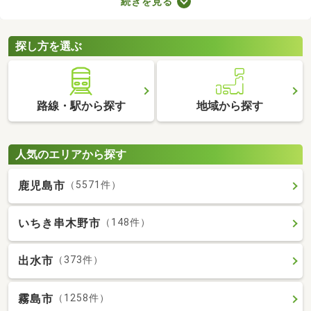
続きを見る
れば子ども部屋にもできるので、長く住めることも魅力です。こ
こでは、快適に暮らせる2LDK物件を紹介します。間取りや家賃を
チェックして、希望にぴったりな物件を見つけましょう。
探し方を選ぶ
路線・駅から探す
地域から探す
人気のエリアから探す
鹿児島市
（5571件）
いちき串木野市
（148件）
出水市
（373件）
霧島市
（1258件）