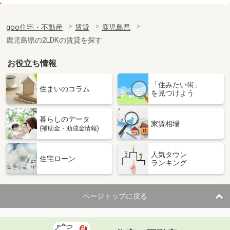
価 格
3.60万円
住 所
鹿児島県姶良市加治木町反土
goo住宅・不動産
賃貸
鹿児島県
専有面積
26.71m²
鹿児島県の2LDKの賃貸を探す
間取り
1K
お役立ち情報
鹿児島県薩摩川内市平佐町
「住みたい街」
価 格
6.50万円
住まいのコラム
を見つけよう
住 所
鹿児島県薩摩川内市平佐町
専有面積
60m²
暮らしのデータ
間取り
2LDK
家賃相場
(補助金・助成金情報)
鹿児島県鹿児島市原良６丁目
人気タウン
住宅ローン
ランキング
価 格
2.70万円
住 所
鹿児島県鹿児島市原良６丁目
専有面積
18m²
ページトップに戻る
間取り
ワンルーム
鹿児島県薩摩川内市中郷町