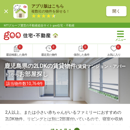
アプリ版はこちら
開く
複数社の物件を探せる！
NTTグループ運営の不動産総合サイト goo住宅・不動産
0
0
0
0
最近検索した条件
最近見た物件
保存した条件
お気に入り
鹿児島県の2LDKの賃貸物件
(賃貸マンション・アパー
お部屋探し
ト)
から
該当物件数10,764件
2人以上、または小さい赤ちゃんがいるファミリーにおすすめの
2LDK物件。リビングとは別に2部屋付いているので、寝室や収納
スペースなど、さまざまな使い方ができます。子どもが大きくな