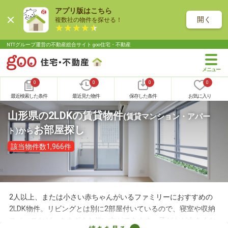
アプリ版はこちら
開く
複数社の物件を探せる！
NTTグループ運営の不動産総合サイト goo住宅・不動産
0
0
0
0
最近検索した条件
最近見た物件
保存した条件
お気に入り
山形県の2LDKの賃貸物件
(賃貸マンション・アパー
お部屋探し
ト)
から
該当物件数1,966件
2人以上、または小さい赤ちゃんがいるファミリーにおすすめの
2LDK物件。リビングとは別に2部屋付いているので、寝室や収納
スペースなど、さまざまな使い方ができます。子どもが大きくな