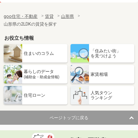
価 格
4万円
住 所
山形県山形市桧町１丁目
goo住宅・不動産
賃貸
山形県
専有面積
27.72m²
山形県の2LDKの賃貸を探す
間取り
1K
お役立ち情報
山形県鶴岡市大塚町
「住みたい街」
価 格
6万円
住まいのコラム
を見つけよう
住 所
山形県鶴岡市大塚町
専有面積
26.08m²
暮らしのデータ
間取り
1K
家賃相場
(補助金・助成金情報)
山形県鶴岡市小淀川字谷地田
人気タウン
住宅ローン
ランキング
価 格
5.50万円
住 所
山形県鶴岡市小淀川字谷地田
専有面積
23.18m²
ページトップに戻る
間取り
1K
山形県米沢市駅前３丁目