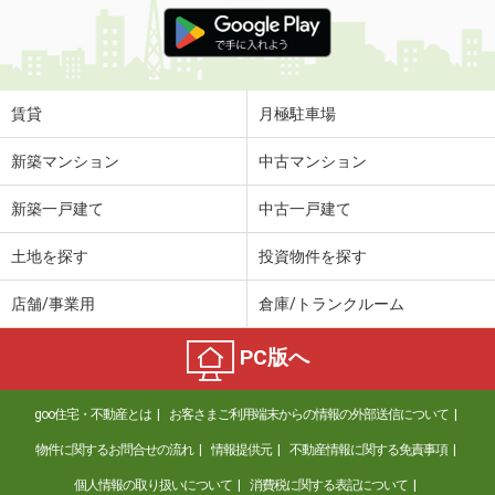
価 格
4.40万円
住 所
山形県米沢市遠山町
専有面積
54.07m²
間取り
3DK
賃貸
月極駐車場
山形県天童市南小畑２丁目
新築マンション
中古マンション
価 格
7万円
新築一戸建て
中古一戸建て
住 所
山形県天童市南小畑２丁目
専有面積
55.48m²
土地を探す
投資物件を探す
間取り
3DK
店舗/事業用
倉庫/トランクルーム
山形県山形市千歳１
PC版へ
価 格
4.40万円
住 所
山形県山形市千歳１
goo住宅・不動産とは
お客さまご利用端末からの情報の外部送信について
専有面積
32.43m²
間取り
ワンルーム
物件に関するお問合せの流れ
情報提供元
不動産情報に関する免責事項
個人情報の取り扱いについて
消費税に関する表記について
山形県米沢市中央３丁目