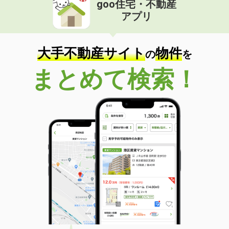
goo住宅・不動産
価 格
4.80万円
アプリ
住 所
山形県米沢市駅前３丁目
専有面積
29.81m²
間取り
ワンルーム
大手不動産サイト
物件
の
を
山形県米沢市通町５
まとめて検索！
価 格
5万円
住 所
山形県米沢市通町５
専有面積
45.77m²
間取り
1LDK
山形県山形市上町３
価 格
5.30万円
住 所
山形県山形市上町３
専有面積
45.04m²
間取り
2DK
山形県米沢市遠山町