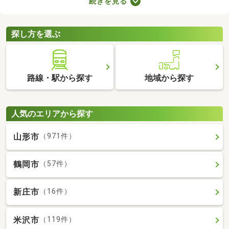
続きを見る
れば子ども部屋にもできるので、長く住めることも魅力です。こ
こでは、快適に暮らせる2LDK物件を紹介します。間取りや家賃を
チェックして、希望にぴったりな物件を見つけましょう。
探し方を選ぶ
路線・駅から探す
地域から探す
人気のエリアから探す
山形市
（971件）
鶴岡市
（57件）
新庄市
（16件）
米沢市
（119件）