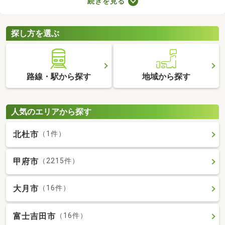
続きを見る
用意しなければなりません。新生活に必要な家具や家電、インテ
リアにお金を使いたい方は、敷金・礼金なし物件から気になるお
部屋を見つけましょう。
探し方を選ぶ
路線・駅から探す
地域から探す
人気のエリアから探す
北杜市
（1件）
甲府市
（2215件）
大月市
（16件）
富士吉田市
（16件）