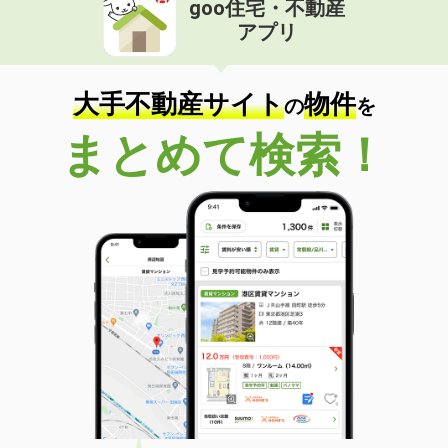
goo住宅・不動産
価 格
6.30万円
アプリ
住 所
山梨県甲府市堀之内町
専有面積
65.98m²
間取り
3DK
大手不動産サイト
物件
の
を
山梨県甲府市下石田２丁目
まとめて検索！
価 格
10万円
住 所
山梨県甲府市下石田２丁目
専有面積
81.35m²
間取り
4LDK
山梨県甲府市丸の内２丁目
価 格
9万円
住 所
山梨県甲府市丸の内２丁目
専有面積
42.79m²
間取り
1LDK
山梨県甲府市大里町