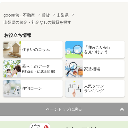
価 格
6.30万円
住 所
山梨県甲府市上町
goo住宅・不動産
賃貸
山梨県
専有面積
55.42m²
山梨県の敷金・礼金なしの賃貸を探す
間取り
2LDK
お役立ち情報
山梨県南アルプス市小笠原
「住みたい街」
価 格
7.25万円
住まいのコラム
を見つけよう
住 所
山梨県南アルプス市小笠原
専有面積
58.6m²
暮らしのデータ
間取り
2LDK
家賃相場
(補助金・助成金情報)
山梨県甲府市向町
人気タウン
住宅ローン
ランキング
価 格
7万円
住 所
山梨県甲府市向町
専有面積
22.35m²
ページトップに戻る
間取り
1K
山梨県甲府市堀之内町