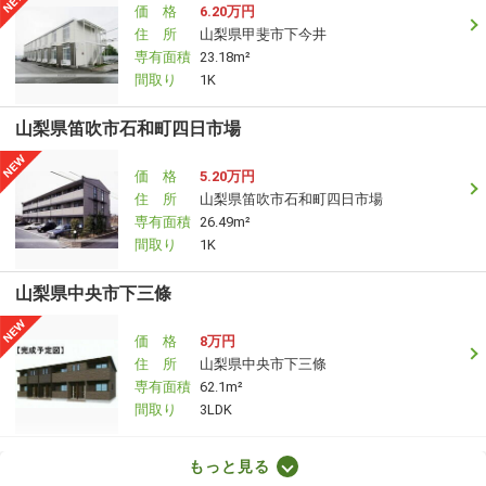
価 格
6.20万円
住 所
山梨県甲斐市下今井
専有面積
23.18m²
間取り
1K
山梨県笛吹市石和町四日市場
価 格
5.20万円
住 所
山梨県笛吹市石和町四日市場
専有面積
26.49m²
間取り
1K
山梨県中央市下三條
価 格
8万円
住 所
山梨県中央市下三條
専有面積
62.1m²
間取り
3LDK
山梨県甲府市上町
もっと見る