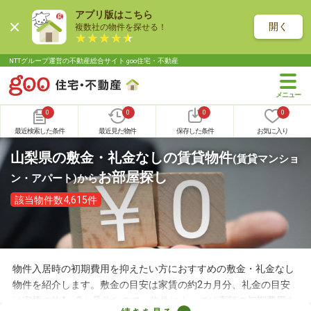
アプリ版はこちら
開く
複数社の物件を探せる！
NTTグループ運営の不動産総合サイト goo住宅・不動産
0
0
0
0
最近検索した条件
最近見た物件
保存した条件
お気に入り
山梨県の敷金・礼金なしの賃貸物件
(賃貸マンショ
お部屋探し
ン・アパート)
から
該当物件数4,615件
物件入居時の初期費用を抑えたい方におすすめの敷金・礼金なし
物件を紹介します。敷金の目安は家賃の約2カ月分、礼金の目安
は家賃の約1～2カ月分なので、物件によっては高額の初期費用を