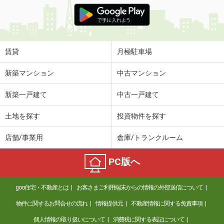
価 格
12.20万円
住 所
山梨県甲府市大里町
専有面積
100.96m²
間取り
3LDK
賃貸
月極駐車場
山梨県甲府市小瀬町
新築マンション
中古マンション
価 格
5万円
新築一戸建て
中古一戸建て
住 所
山梨県甲府市小瀬町
専有面積
20.28m²
土地を探す
投資物件を探す
間取り
1K
店舗/事業用
倉庫/トランクルーム
山梨県中央市浅利
PC版へ
価 格
7.30万円
住 所
山梨県中央市浅利
goo住宅・不動産とは
お客さまご利用端末からの情報の外部送信について
専有面積
70.41m²
間取り
3LDK
物件に関するお問合せの流れ
情報提供元
不動産情報に関する免責事項
個人情報の取り扱いについて
消費税に関する表記について
山梨県甲府市国玉町