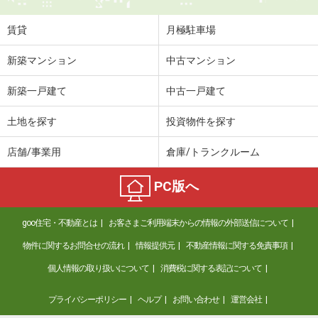
住 所
山梨県南アルプス市榎原
専有面積
23.61m²
賃貸
月極駐車場
間取り
1K
新築マンション
中古マンション
山梨県南アルプス市徳永
新築一戸建て
中古一戸建て
価 格
5.50万円
住 所
山梨県南アルプス市徳永
土地を探す
投資物件を探す
専有面積
23.18m²
間取り
1K
店舗/事業用
倉庫/トランクルーム
山梨県南アルプス市在家塚
PC版へ
価 格
5.60万円
goo住宅・不動産とは
お客さまご利用端末からの情報の外部送信について
住 所
山梨県南アルプス市在家塚
専有面積
23.72m²
物件に関するお問合せの流れ
情報提供元
不動産情報に関する免責事項
間取り
1K
個人情報の取り扱いについて
消費税に関する表記について
山梨県甲府市上石田４丁目
プライバシーポリシー
ヘルプ
お問い合わせ
運営会社