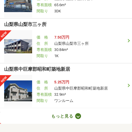
専有面積
65.6m²
間取り
3DK
山梨県山梨市三ヶ所
価 格
7.50万円
住 所
山梨県山梨市三ヶ所
専有面積
30.84m²
間取り
1K
山梨県中巨摩郡昭和町築地新居
価 格
5.25万円
住 所
山梨県中巨摩郡昭和町築地新居
専有面積
32.9m²
間取り
ワンルーム
山梨県韮崎市本町１
もっと見る
価 格
7.50万円