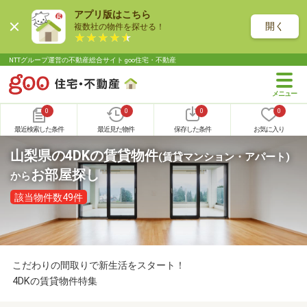
アプリ版はこちら
開く
複数社の物件を探せる！
NTTグループ運営の不動産総合サイト goo住宅・不動産
0
0
0
0
最近検索した条件
最近見た物件
保存した条件
お気に入り
山梨県の4DKの賃貸物件
(賃貸マンション・アパート)
お部屋探し
から
該当物件数49件
こだわりの間取りで新生活をスタート！
4DKの賃貸物件特集