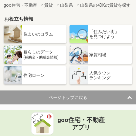
住 所
山梨県韮崎市本町１
goo住宅・不動産
賃貸
山梨県
山梨県の4DKの賃貸を探す
専有面積
26.08m²
間取り
1K
お役立ち情報
山梨県甲府市天神町
「住みたい街」
住まいのコラム
を見つけよう
価 格
8.10万円
住 所
山梨県甲府市天神町
暮らしのデータ
専有面積
25.89m²
家賃相場
(補助金・助成金情報)
間取り
1K
人気タウン
山梨県笛吹市石和町川中島
住宅ローン
ランキング
価 格
6.40万円
住 所
山梨県笛吹市石和町川中島
ページトップに戻る
専有面積
28.02m²
間取り
1K
goo住宅・不動産
山梨県甲府市里吉１
アプリ
価 格
8.20万円