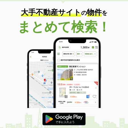
住 所
山梨県甲府市里吉１
専有面積
34.88m²
大手不動産サイト
物件
の
を
間取り
1K
まとめて検索！
山梨県甲府市天神町
価 格
8.10万円
住 所
山梨県甲府市天神町
専有面積
25.89m²
間取り
1K
山梨県甲府市中村町
価 格
6.40万円
住 所
山梨県甲府市中村町
専有面積
28.02m²
間取り
1K
山梨県南アルプス市榎原
価 格
6.20万円