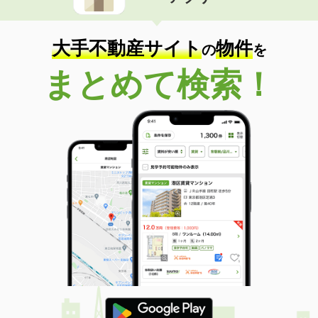
住 所
山梨県甲府市大里町
専有面積
32.94m²
間取り
ワンルーム
大手不動産サイト
物件
の
を
山梨県甲府市東光寺３丁目
まとめて検索！
価 格
3.60万円
住 所
山梨県甲府市東光寺３丁目
専有面積
29.81m²
間取り
2K
山梨県都留市古川渡
価 格
5.70万円
住 所
山梨県都留市古川渡
専有面積
32.23m²
間取り
ワンルーム
山梨県中央市西新居
価 格
3.30万円