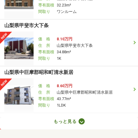
専有面積
32.23m²
間取り
ワンルーム
山梨県甲斐市大下条
価 格
8.10万円
住 所
山梨県甲斐市大下条
専有面積
34.88m²
間取り
1K
山梨県中巨摩郡昭和町清水新居
価 格
8.60万円
住 所
山梨県中巨摩郡昭和町清水新居
専有面積
43.77m²
間取り
1LDK
山梨県甲府市上今井町
もっと見る
価 格
6.10万円