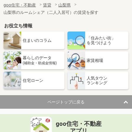
住 所
山梨県甲府市上今井町
goo住宅・不動産
賃貸
山梨県
専有面積
45.89m²
山梨県のルームシェア（二人入居可）の賃貸を探す
間取り
1LDK
お役立ち情報
山梨県甲府市下飯田３
「住みたい街」
価 格
6.95万円
住まいのコラム
を見つけよう
住 所
山梨県甲府市下飯田３
専有面積
46.09m²
暮らしのデータ
間取り
1LDK
家賃相場
(補助金・助成金情報)
山梨県甲府市城東３
人気タウン
住宅ローン
ランキング
価 格
3.80万円
住 所
山梨県甲府市城東３
専有面積
29.52m²
ページトップに戻る
間取り
ワンルーム
山梨県甲府市大里町
goo住宅・不動産
価 格
6万円
アプリ