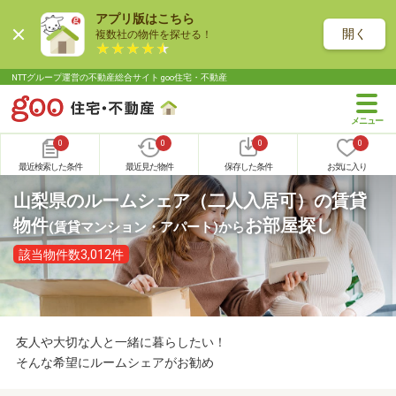
アプリ版はこちら
開く
複数社の物件を探せる！
NTTグループ運営の不動産総合サイト goo住宅・不動産
0
0
0
0
最近検索した条件
最近見た物件
保存した条件
お気に入り
山梨県のルームシェア（二人入居可）の賃貸
物件
お部屋探し
(賃貸マンション・アパート)
から
該当物件数3,012件
友人や大切な人と一緒に暮らしたい！
そんな希望にルームシェアがお勧め