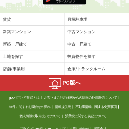
住 所
山梨県中央市西新居
専有面積
21m²
間取り
ワンルーム
賃貸
月極駐車場
山梨県甲斐市西八幡
新築マンション
中古マンション
価 格
5.90万円
新築一戸建て
中古一戸建て
住 所
山梨県甲斐市西八幡
専有面積
50.74m²
土地を探す
投資物件を探す
間取り
2LDK
店舗/事業用
倉庫/トランクルーム
山梨県甲斐市境
PC版へ
価 格
5.50万円
住 所
山梨県甲斐市境
goo住宅・不動産とは
お客さまご利用端末からの情報の外部送信について
専有面積
65.83m²
間取り
3LDK
物件に関するお問合せの流れ
情報提供元
不動産情報に関する免責事項
個人情報の取り扱いについて
消費税に関する表記について
山梨県甲府市古上条町
プライバシーポリシー
ヘルプ
お問い合わせ
運営会社