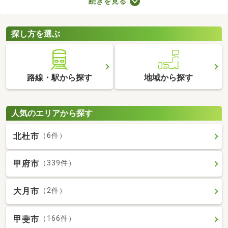
続きを見る
に始められます。ここでは、家電・家具付きの物件を紹介しま
す。物件別に家賃や間取り、設備が異なるので、気になる物件を
見つけたら内見予約をしてみましょう。
探し方を選ぶ
路線・駅から探す
地域から探す
人気のエリアから探す
北杜市
（6件）
甲府市
（339件）
大月市
（2件）
甲斐市
（166件）