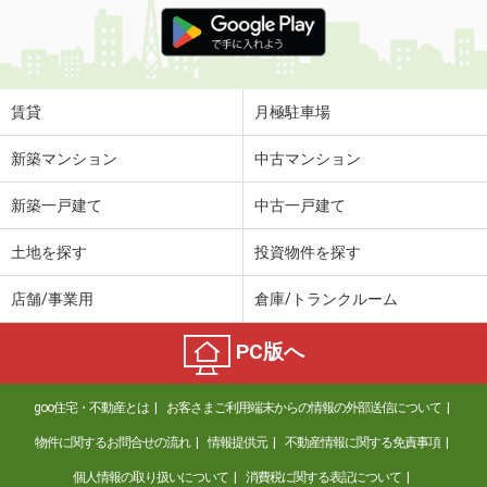
価 格
12.20万円
住 所
山梨県甲府市大里町
専有面積
100.96m²
間取り
3LDK
賃貸
月極駐車場
山梨県甲府市小瀬町
新築マンション
中古マンション
価 格
5万円
新築一戸建て
中古一戸建て
住 所
山梨県甲府市小瀬町
専有面積
20.28m²
土地を探す
投資物件を探す
間取り
1K
店舗/事業用
倉庫/トランクルーム
山梨県中央市浅利
PC版へ
価 格
7.30万円
住 所
山梨県中央市浅利
goo住宅・不動産とは
お客さまご利用端末からの情報の外部送信について
専有面積
70.41m²
間取り
3LDK
物件に関するお問合せの流れ
情報提供元
不動産情報に関する免責事項
個人情報の取り扱いについて
消費税に関する表記について
山梨県甲府市国玉町