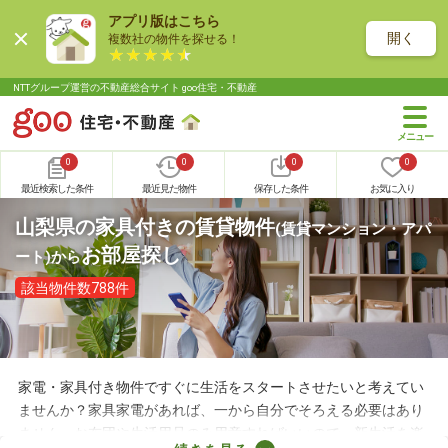
アプリ版はこちら
開く
複数社の物件を探せる！
NTTグループ運営の不動産総合サイト goo住宅・不動産
0
0
0
0
最近検索した条件
最近見た物件
保存した条件
お気に入り
山梨県の家具付きの賃貸物件
(賃貸マンション・アパ
お部屋探し
ート)
から
該当物件数788件
家電・家具付き物件ですぐに生活をスタートさせたいと考えてい
ませんか？家具家電があれば、一から自分でそろえる必要はあり
ません。お布団や生活用品のみ用意すればいいので、新生活を楽