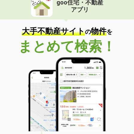
goo住宅・不動産
価 格
6.30万円
アプリ
住 所
山梨県甲府市堀之内町
専有面積
65.98m²
間取り
3DK
大手不動産サイト
物件
の
を
山梨県甲府市下石田２丁目
まとめて検索！
価 格
10万円
住 所
山梨県甲府市下石田２丁目
専有面積
81.35m²
間取り
4LDK
山梨県甲府市丸の内２丁目
価 格
9万円
住 所
山梨県甲府市丸の内２丁目
専有面積
42.79m²
間取り
1LDK
山梨県甲府市大里町