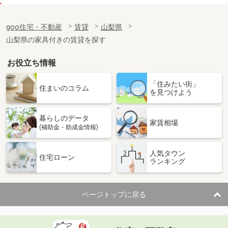
価 格
6.30万円
住 所
山梨県甲府市上町
goo住宅・不動産
賃貸
山梨県
専有面積
55.42m²
山梨県の家具付きの賃貸を探す
間取り
2LDK
お役立ち情報
山梨県南アルプス市小笠原
「住みたい街」
価 格
7.25万円
住まいのコラム
を見つけよう
住 所
山梨県南アルプス市小笠原
専有面積
58.6m²
暮らしのデータ
間取り
2LDK
家賃相場
(補助金・助成金情報)
山梨県甲府市向町
人気タウン
住宅ローン
ランキング
価 格
7万円
住 所
山梨県甲府市向町
専有面積
22.35m²
ページトップに戻る
間取り
1K
山梨県甲府市堀之内町