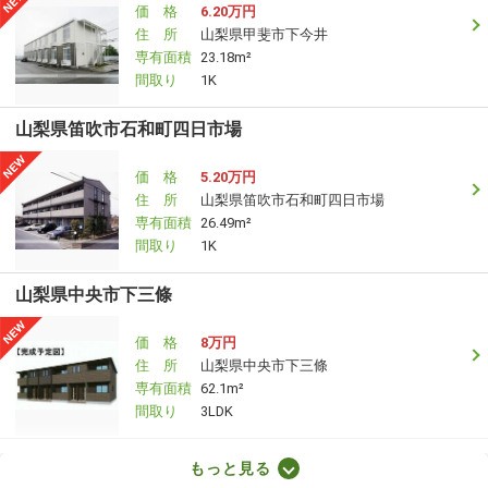
価 格
6.20万円
住 所
山梨県甲斐市下今井
専有面積
23.18m²
間取り
1K
山梨県笛吹市石和町四日市場
価 格
5.20万円
住 所
山梨県笛吹市石和町四日市場
専有面積
26.49m²
間取り
1K
山梨県中央市下三條
価 格
8万円
住 所
山梨県中央市下三條
専有面積
62.1m²
間取り
3LDK
山梨県甲府市上町
もっと見る