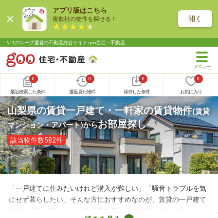
アプリ版はこちら
開く
複数社の物件を探せる！
NTTグループ運営の不動産総合サイト goo住宅・不動産
0
0
0
0
最近検索した条件
最近見た物件
保存した条件
お気に入り
山梨県の賃貸一戸建て・一軒家の賃貸物件
(賃貸
お部屋探し
マンション・アパート)
から
該当物件数582件
「一戸建てに住みたいけれど購入が難しい」「騒音トラブルを気
にせず暮らしたい」そんな方におすすめなのが、賃貸の一戸建て
です。ほかの部屋からの生活音を気にせずに済むだけでなく、子