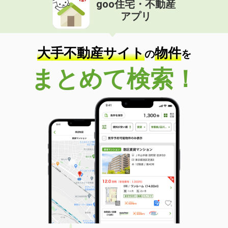
goo住宅・不動産
価 格
8.20万円
アプリ
住 所
山梨県甲府市里吉１
専有面積
34.88m²
間取り
1K
大手不動産サイト
物件
の
を
山梨県甲府市天神町
まとめて検索！
価 格
8.10万円
住 所
山梨県甲府市天神町
専有面積
25.89m²
間取り
1K
山梨県甲府市中村町
価 格
6.40万円
住 所
山梨県甲府市中村町
専有面積
28.02m²
間取り
1K
山梨県南アルプス市榎原