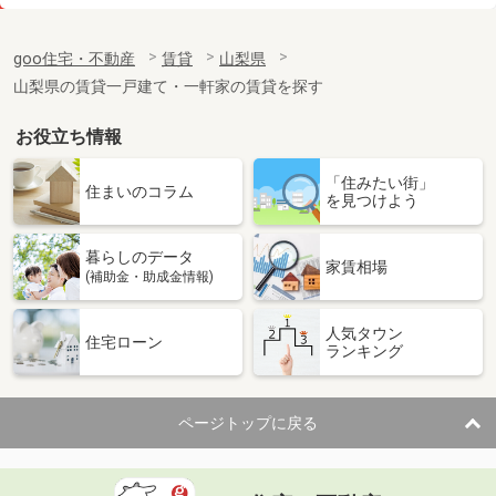
価 格
7.50万円
住 所
山梨県韮崎市本町１
goo住宅・不動産
賃貸
山梨県
専有面積
26.08m²
山梨県の賃貸一戸建て・一軒家の賃貸を探す
間取り
1K
お役立ち情報
山梨県甲府市天神町
「住みたい街」
価 格
8.10万円
住まいのコラム
を見つけよう
住 所
山梨県甲府市天神町
専有面積
25.89m²
暮らしのデータ
間取り
1K
家賃相場
(補助金・助成金情報)
山梨県笛吹市石和町川中島
人気タウン
住宅ローン
ランキング
価 格
6.40万円
住 所
山梨県笛吹市石和町川中島
専有面積
28.02m²
ページトップに戻る
間取り
1K
山梨県甲府市里吉１