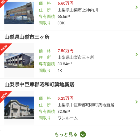
価 格
6.60万円
住 所
山梨県山梨市上神内川
専有面積
65.6m²
間取り
3DK
山梨県山梨市三ヶ所
価 格
7.50万円
住 所
山梨県山梨市三ヶ所
専有面積
30.84m²
間取り
1K
山梨県中巨摩郡昭和町築地新居
価 格
5.25万円
住 所
山梨県中巨摩郡昭和町築地新居
専有面積
32.9m²
間取り
ワンルーム
山梨県韮崎市本町１
もっと見る