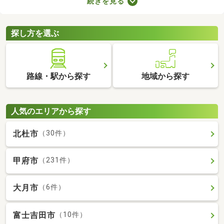
続きを見る
どもの足音に気を遣わずに済む点も戸建ての魅力。生活音のトラ
ブルが気になる人や子育て世帯にぴったりの賃貸一戸建てを紹介
します。
探し方を選ぶ
路線・駅から探す
地域から探す
人気のエリアから探す
北杜市
（30件）
甲府市
（231件）
大月市
（6件）
富士吉田市
（10件）