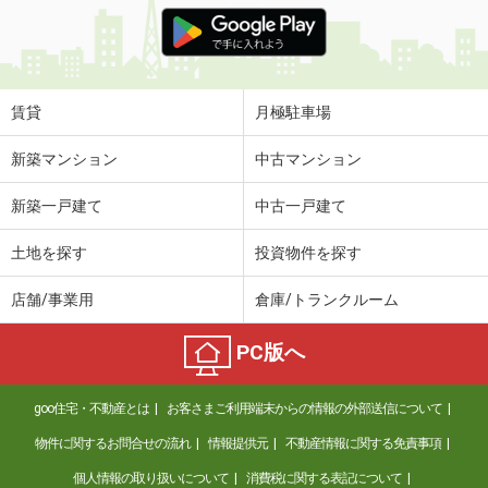
価 格
6.20万円
住 所
山梨県南アルプス市榎原
専有面積
23.61m²
間取り
1K
賃貸
月極駐車場
山梨県南アルプス市徳永
新築マンション
中古マンション
価 格
5.50万円
新築一戸建て
中古一戸建て
住 所
山梨県南アルプス市徳永
専有面積
23.18m²
土地を探す
投資物件を探す
間取り
1K
店舗/事業用
倉庫/トランクルーム
山梨県南アルプス市在家塚
PC版へ
価 格
5.60万円
住 所
山梨県南アルプス市在家塚
goo住宅・不動産とは
お客さまご利用端末からの情報の外部送信について
専有面積
23.72m²
間取り
1K
物件に関するお問合せの流れ
情報提供元
不動産情報に関する免責事項
個人情報の取り扱いについて
消費税に関する表記について
山梨県甲府市上石田４丁目