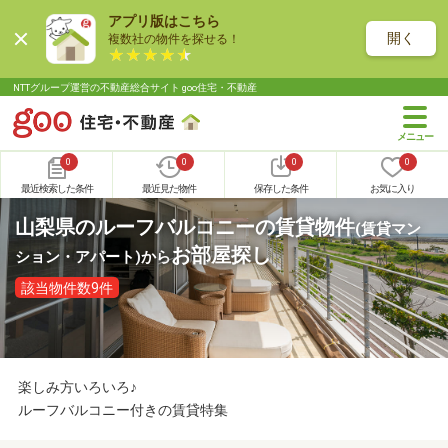
アプリ版はこちら
開く
複数社の物件を探せる！
NTTグループ運営の不動産総合サイト goo住宅・不動産
0
0
0
0
最近検索した条件
最近見た物件
保存した条件
お気に入り
山梨県のルーフバルコニーの賃貸物件
(賃貸マン
お部屋探し
ション・アパート)
から
該当物件数9件
楽しみ方いろいろ♪
ルーフバルコニー付きの賃貸特集