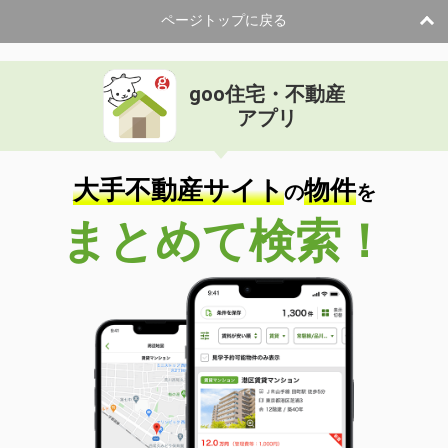
専有面積
30.36m²
ページトップに戻る
間取り
1K
山梨県甲府市徳行２
goo住宅・不動産
価 格
4.20万円
アプリ
住 所
山梨県甲府市徳行２
専有面積
26.71m²
間取り
1K
大手不動産サイト
物件
の
を
山梨県甲府市相生１丁目
まとめて検索！
価 格
7.60万円
住 所
山梨県甲府市相生１丁目
専有面積
26.08m²
間取り
1K
山梨県甲府市朝気３
価 格
6.30万円
住 所
山梨県甲府市朝気３