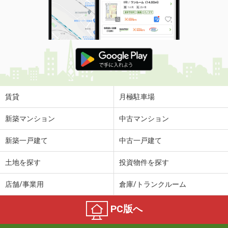
専有面積
23.61m²
間取り
1K
山梨県甲府市宮前町
価 格
5万円
住 所
山梨県甲府市宮前町
専有面積
44.61m²
間取り
2DK
賃貸
月極駐車場
山梨県甲府市下飯田４丁目
新築マンション
中古マンション
価 格
5.80万円
新築一戸建て
中古一戸建て
住 所
山梨県甲府市下飯田４丁目
専有面積
23.18m²
土地を探す
投資物件を探す
間取り
1K
店舗/事業用
倉庫/トランクルーム
山梨県甲府市荒川２丁目
PC版へ
価 格
6.50万円
住 所
山梨県甲府市荒川２丁目