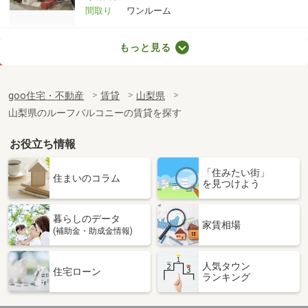
間取り
ワンルーム
山梨県甲府市羽黒町
もっと見る
価 格
3.50万円
住 所
山梨県甲府市羽黒町
goo住宅・不動産
賃貸
山梨県
専有面積
36m²
山梨県のルーフバルコニーの賃貸を探す
間取り
2K
お役立ち情報
山梨県南アルプス市徳永
「住みたい街」
価 格
5.50万円
住まいのコラム
を見つけよう
住 所
山梨県南アルプス市徳永
専有面積
23.18m²
暮らしのデータ
間取り
1K
家賃相場
(補助金・助成金情報)
山梨県中巨摩郡昭和町清水新居
人気タウン
住宅ローン
ランキング
価 格
5.50万円
住 所
山梨県中巨摩郡昭和町清水新居