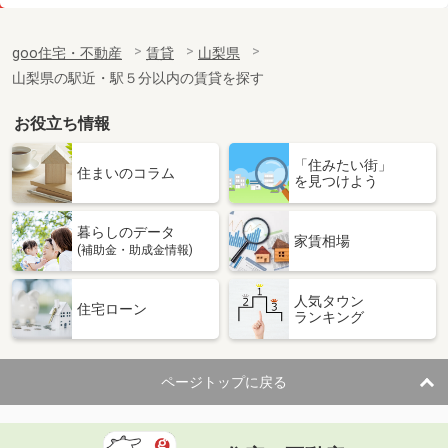
価 格
7.50万円
住 所
山梨県韮崎市本町１
goo住宅・不動産
賃貸
山梨県
専有面積
26.08m²
山梨県の駅近・駅５分以内の賃貸を探す
間取り
1K
お役立ち情報
山梨県甲府市天神町
「住みたい街」
価 格
8.10万円
住まいのコラム
を見つけよう
住 所
山梨県甲府市天神町
専有面積
25.89m²
暮らしのデータ
間取り
1K
家賃相場
(補助金・助成金情報)
山梨県笛吹市石和町川中島
人気タウン
住宅ローン
ランキング
価 格
6.40万円
住 所
山梨県笛吹市石和町川中島
専有面積
28.02m²
ページトップに戻る
間取り
1K
山梨県甲府市里吉１