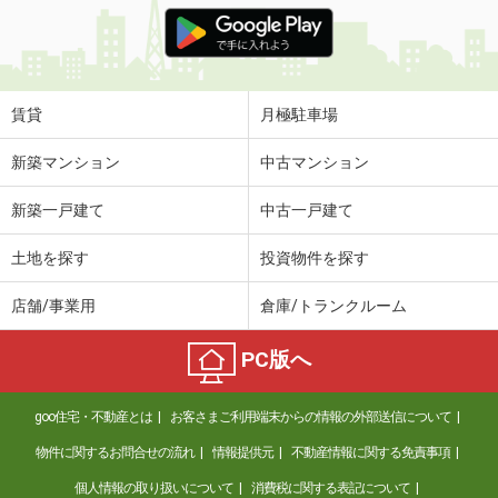
価 格
6.20万円
住 所
山梨県南アルプス市榎原
専有面積
23.61m²
間取り
1K
賃貸
月極駐車場
山梨県南アルプス市徳永
新築マンション
中古マンション
価 格
5.50万円
新築一戸建て
中古一戸建て
住 所
山梨県南アルプス市徳永
専有面積
23.18m²
土地を探す
投資物件を探す
間取り
1K
店舗/事業用
倉庫/トランクルーム
山梨県南アルプス市在家塚
PC版へ
価 格
5.60万円
住 所
山梨県南アルプス市在家塚
goo住宅・不動産とは
お客さまご利用端末からの情報の外部送信について
専有面積
23.72m²
間取り
1K
物件に関するお問合せの流れ
情報提供元
不動産情報に関する免責事項
個人情報の取り扱いについて
消費税に関する表記について
山梨県甲府市上石田４丁目