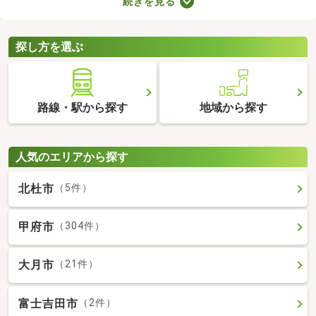
続きを見る
とも魅力。物件数も多いので、間取りや家賃などから自由に選べ
ます。理想の駅近物件を見つけて、快適な生活をスタートしまし
ょう。
探し方を選ぶ
路線・駅から探す
地域から探す
人気のエリアから探す
北杜市
（5件）
甲府市
（304件）
大月市
（21件）
富士吉田市
（2件）