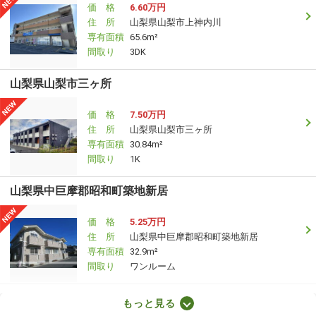
価 格
6.60万円
住 所
山梨県山梨市上神内川
専有面積
65.6m²
間取り
3DK
山梨県山梨市三ヶ所
価 格
7.50万円
住 所
山梨県山梨市三ヶ所
専有面積
30.84m²
間取り
1K
山梨県中巨摩郡昭和町築地新居
価 格
5.25万円
住 所
山梨県中巨摩郡昭和町築地新居
専有面積
32.9m²
間取り
ワンルーム
山梨県韮崎市本町１
もっと見る