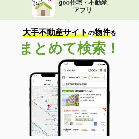
goo住宅・不動産
価 格
8.20万円
アプリ
住 所
山梨県甲府市里吉１
専有面積
34.88m²
間取り
1K
大手不動産サイト
物件
の
を
山梨県甲府市天神町
まとめて検索！
価 格
8.10万円
住 所
山梨県甲府市天神町
専有面積
25.89m²
間取り
1K
山梨県甲府市中村町
価 格
6.40万円
住 所
山梨県甲府市中村町
専有面積
28.02m²
間取り
1K
山梨県南アルプス市榎原