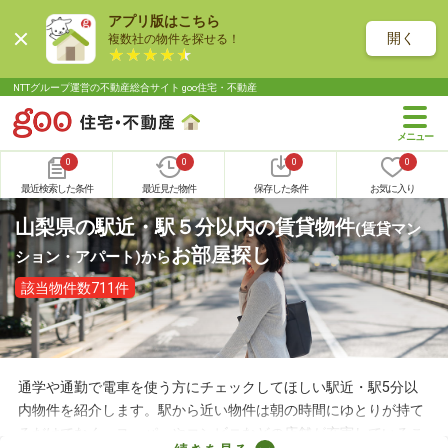
アプリ版はこちら
開く
複数社の物件を探せる！
NTTグループ運営の不動産総合サイト goo住宅・不動産
0
0
0
0
最近検索した条件
最近見た物件
保存した条件
お気に入り
山梨県の駅近・駅５分以内の賃貸物件
(賃貸マン
お部屋探し
ション・アパート)
から
該当物件数711件
通学や通勤で電車を使う方にチェックしてほしい駅近・駅5分以
内物件を紹介します。駅から近い物件は朝の時間にゆとりが持て
るだけでなく、スーパーやコンビニなどの店舗が充実しているこ