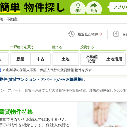
住宅・不動産
0
最近見た物件
保
一戸建てを買う
建てる
投資する
不動産
古
新築
中古
土地
土地活用
投資
県
>
山梨県の保証人不要・保証人代行の賃貸情報 物件を探す
物件(賃貸マンション・アパート)からお部屋探し
ン、アパート、賃貸一戸建てなどの賃貸物件を簡単検索。理想の部屋探しをgoo住
賃貸物件特集
用意できないとお悩みではありません
行可の物件を紹介します。保証人代行と