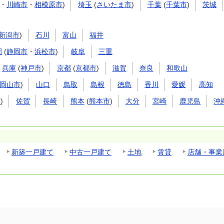
・
川崎市
・
相模原市
)
埼玉
(
さいたま市
)
千葉
(
千葉市
)
茨城
新潟市
)
石川
富山
福井
岡
(
静岡市
・
浜松市
)
岐阜
三重
兵庫
(
神戸市
)
京都
(
京都市
)
滋賀
奈良
和歌山
岡山市
)
山口
鳥取
島根
徳島
香川
愛媛
高知
市
)
佐賀
長崎
熊本
(
熊本市
)
大分
宮崎
鹿児島
沖
新築一戸建て
中古一戸建て
土地
賃貸
店舗・事業