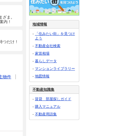
まざま。
ご案内！
地域情報
「住みたい街」を見つけ
よう
待つだけ！
不動産会社検索
家賃相場
暮らしデータ
マンションライブラリー
地図情報
主物件
不動産知識集
賃貸 部屋探しガイド
購入マニュアル
不動産用語集