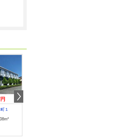
万円
8.10万円
6.40万円
本町１
山梨県甲府市天神町
山梨県笛吹市石和町川
.08m²
専有面積
25.89m²
専有面積
28.02m²
間取り
1K
間取り
1K