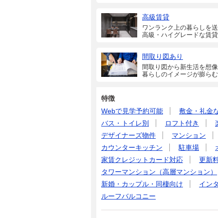
高級賃貸
ワンランク上の暮らしを送
高級・ハイグレードな賃貸
間取り図あり
間取り図から新生活を想像
暮らしのイメージが膨らむ
特徴
Webで見学予約可能
敷金・礼金
バス・トイレ別
ロフト付き
デザイナーズ物件
マンション
カウンターキッチン
駐車場
家賃クレジットカード対応
更新
タワーマンション（高層マンション）
新婚・カップル・同棲向け
イン
ルーフバルコニー