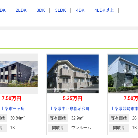
DK
2LDK
3DK
3LDK
4DK
4LDK以上
7.50万円
5.25万円
7.50
県山梨市三ヶ所
山梨県中巨摩郡昭和町築地新居
山梨県韮崎市
面積
30.84m²
専有面積
32.9m²
専有面積
26
り
1K
間取り
ワンルーム
間取り
1K