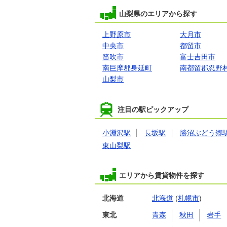
山梨県のエリアから探す
上野原市
大月市
中央市
都留市
笛吹市
富士吉田市
南巨摩郡身延町
南都留郡忍野
山梨市
注目の駅ピックアップ
小淵沢駅
長坂駅
勝沼ぶどう郷
東山梨駅
エリアから賃貸物件を探す
北海道
北海道
(
札幌市
)
東北
青森
秋田
岩手