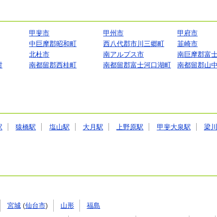
甲斐市
甲州市
甲府市
中巨摩郡昭和町
西八代郡市川三郷町
韮崎市
北杜市
南アルプス市
南巨摩郡富
村
南都留郡西桂町
南都留郡富士河口湖町
南都留郡山
駅
猿橋駅
塩山駅
大月駅
上野原駅
甲斐大泉駅
梁
宮城
(
仙台市
)
山形
福島