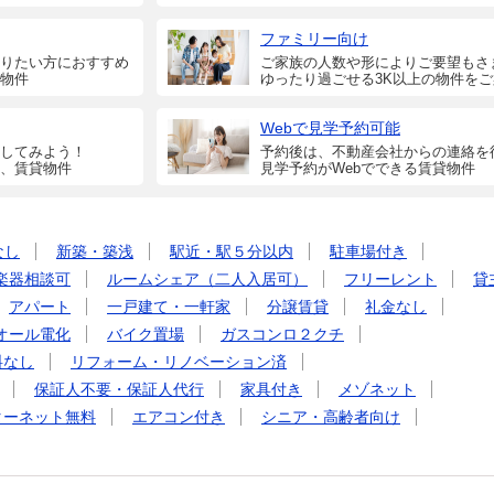
ファミリー向け
りたい方におすすめ
ご家族の人数や形によりご要望もさ
物件
ゆったり過ごせる3K以上の物件を
Webで見学予約可能
してみよう！
予約後は、不動産会社からの連絡を
、賃貸物件
見学予約がWebでできる賃貸物件
なし
新築・築浅
駅近・駅５分以内
駐車場付き
楽器相談可
ルームシェア（二人入居可）
フリーレント
貸
アパート
一戸建て・一軒家
分譲賃貸
礼金なし
オール電化
バイク置場
ガスコンロ２クチ
料なし
リフォーム・リノベーション済
保証人不要・保証人代行
家具付き
メゾネット
ターネット無料
エアコン付き
シニア・高齢者向け