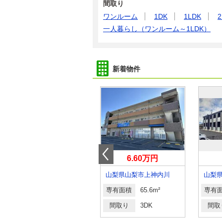
間取り
ワンルーム
1DK
1LDK
2
一人暮らし（ワンルーム～1LDK）
新着物件
4.40万円
6.60万円
山梨県甲府市西田町
山梨県山梨市上神内川
山梨
専有面積
23.18m²
専有面積
65.6m²
専有
間取り
1K
間取り
3DK
間取