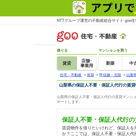
NTTグループ運営の不動産総合サイト goo
借りる
マンションを買う
店舗･
賃貸
新築
中
事業用
住宅・不動産
>
賃貸
>
甲信越・北陸
>
山梨
山梨県の保証人不要・保証人代行の賃貸
山梨県の保証人不要・保証人代行の賃貸マンショ
ポートします。
保証人不要・保証人代行の
賃貸物件を借りたいけれど、保証人を
か？ここでは、保証人不要・保証人代