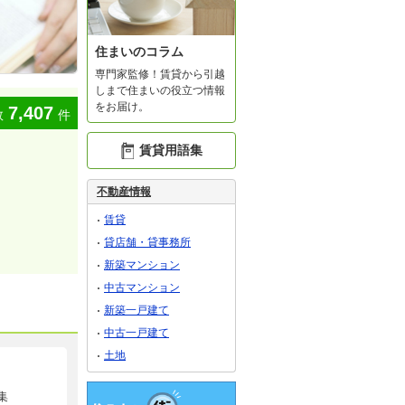
住まいのコラム
専門家監修！賃貸から引越
しまで住まいの役立つ情報
をお届け。
7,407
数
件
賃貸用語集
不動産情報
賃貸
貸店舗・貸事務所
新築マンション
中古マンション
新築一戸建て
中古一戸建て
土地
集