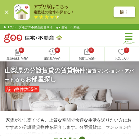
アプリ版はこちら
開く
複数社の物件を探せる！
NTTグループ運営の不動産総合サイト goo住宅・不動産
0
0
0
0
最近検索した条件
最近見た物件
保存した条件
お気に入り
山梨県の分譲賃貸の賃貸物件
(賃貸マンション・アパ
お部屋探し
ート)
から
該当物件数55件
家賃が少し高くても、上質な空間で快適な生活を送りたい方にお
すすめの分譲賃貸物件を紹介します。分譲賃貸は、マンション内
のほかのお部屋に比べて設備が整っていることがポイント。なか