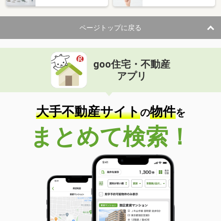
住 所
山梨県中巨摩郡昭和町清水新居
専有面積
30.36m²
ページトップに戻る
間取り
1K
山梨県甲府市徳行２
goo住宅・不動産
価 格
4.20万円
アプリ
住 所
山梨県甲府市徳行２
専有面積
26.71m²
間取り
1K
大手不動産サイト
物件
の
を
山梨県甲府市相生１丁目
まとめて検索！
価 格
7.60万円
住 所
山梨県甲府市相生１丁目
専有面積
26.08m²
間取り
1K
山梨県甲府市朝気３