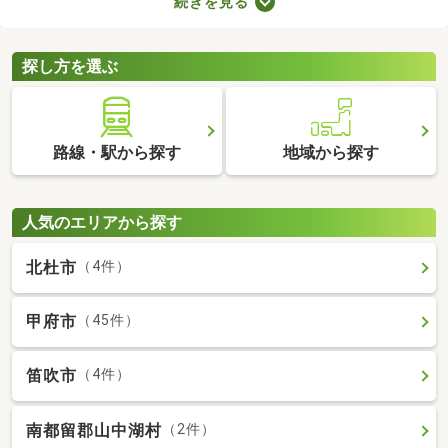
続きを見る
には高級感のある内装に整えられた物件もあるので、グレードの
高いお部屋に住みたい方におすすめですよ。特徴の異なる分譲賃
貸物件のなかから、気になるお部屋を見つけてくださいね。
探し方を選ぶ
路線・駅から探す
地域から探す
人気のエリアから探す
北杜市
（4件）
甲府市
（45件）
笛吹市
（4件）
南都留郡山中湖村
（2件）