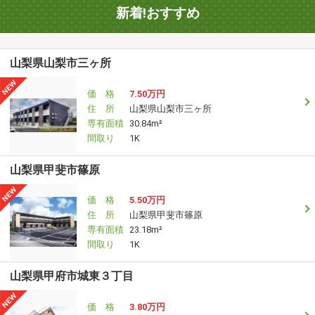
新着!おすすめ
山梨県山梨市三ヶ所
価 格
7.50万円
住 所
山梨県山梨市三ヶ所
専有面積
30.84m²
間取り
1K
山梨県甲斐市篠原
価 格
5.50万円
住 所
山梨県甲斐市篠原
専有面積
23.18m²
間取り
1K
山梨県甲府市城東３丁目
価 格
3.80万円