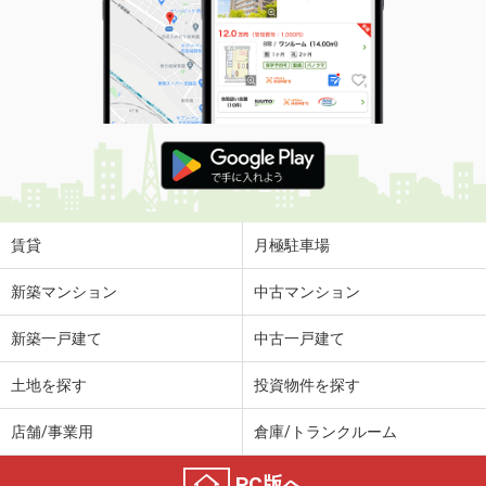
価 格
6.30万円
住 所
山梨県甲府市朝気３
専有面積
23.61m²
間取り
1K
山梨県甲府市宮前町
価 格
5万円
住 所
山梨県甲府市宮前町
専有面積
44.61m²
間取り
2DK
賃貸
月極駐車場
山梨県甲府市下飯田４丁目
新築マンション
中古マンション
価 格
5.80万円
新築一戸建て
中古一戸建て
住 所
山梨県甲府市下飯田４丁目
専有面積
23.18m²
土地を探す
投資物件を探す
間取り
1K
店舗/事業用
倉庫/トランクルーム
山梨県甲府市荒川２丁目
PC版へ