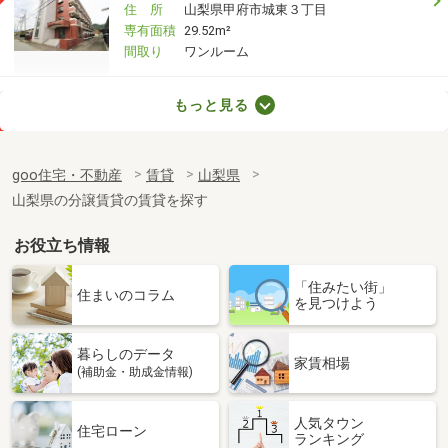
住 所
山梨県甲府市城東３丁目
専有面積
29.52m²
間取り
ワンルーム
山梨県甲府市羽黒町
もっと見る
価 格
3.50万円
住 所
山梨県甲府市羽黒町
goo住宅・不動産
賃貸
山梨県
専有面積
36m²
山梨県の分譲賃貸の賃貸を探す
間取り
2K
お役立ち情報
山梨県南アルプス市徳永
「住みたい街」
価 格
5.50万円
住まいのコラム
を見つけよう
住 所
山梨県南アルプス市徳永
専有面積
23.18m²
暮らしのデータ
間取り
1K
家賃相場
(補助金・助成金情報)
山梨県中巨摩郡昭和町清水新居
人気タウン
住宅ローン
ランキング
価 格
5.50万円