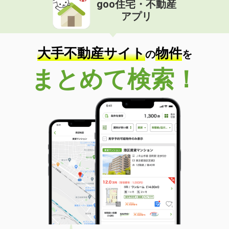
goo住宅・不動産
価 格
6万円
アプリ
住 所
山梨県甲府市大里町
専有面積
41.98m²
間取り
1LDK
大手不動産サイト
物件
の
を
山梨県甲府市大津町
まとめて検索！
価 格
5.20万円
住 所
山梨県甲府市大津町
専有面積
44.34m²
間取り
2DK
山梨県甲府市西田町
価 格
4.40万円
住 所
山梨県甲府市西田町
専有面積
23.18m²
間取り
1K
山梨県甲斐市中下条