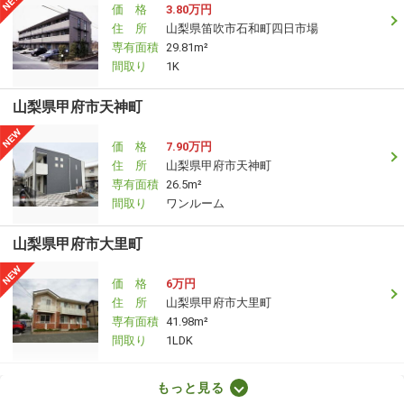
価 格
3.80万円
住 所
山梨県笛吹市石和町四日市場
専有面積
29.81m²
間取り
1K
山梨県甲府市天神町
価 格
7.90万円
住 所
山梨県甲府市天神町
専有面積
26.5m²
間取り
ワンルーム
山梨県甲府市大里町
価 格
6万円
住 所
山梨県甲府市大里町
専有面積
41.98m²
間取り
1LDK
山梨県甲府市古上条町
もっと見る