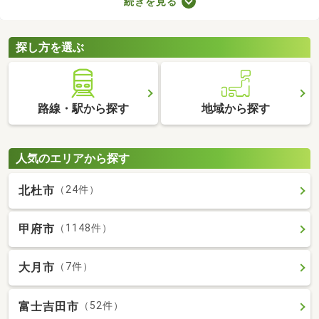
続きを見る
室や収納スペースを確保できる物件を選べば、長く快適に暮らせ
るでしょう。物件別に備える設備が異なるので、間取りとあわせ
てチェックしてみてくださいね。
探し方を選ぶ
路線・駅から探す
地域から探す
人気のエリアから探す
北杜市
（24件）
甲府市
（1148件）
大月市
（7件）
富士吉田市
（52件）