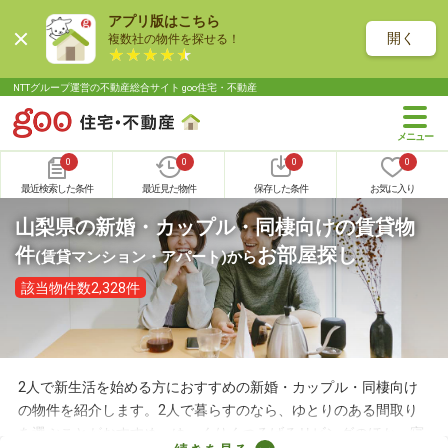
アプリ版はこちら
開く
複数社の物件を探せる！
NTTグループ運営の不動産総合サイト goo住宅・不動産
0
0
0
0
最近検索した条件
最近見た物件
保存した条件
お気に入り
山梨県の新婚・カップル・同棲向けの賃貸物
件
お部屋探し
(賃貸マンション・アパート)
から
該当物件数2,328件
2人で新生活を始める方におすすめの新婚・カップル・同棲向け
の物件を紹介します。2人で暮らすのなら、ゆとりのある間取り
を選ぶことがおすすめ。ゆっくりくつろげるリビングのほか、寝