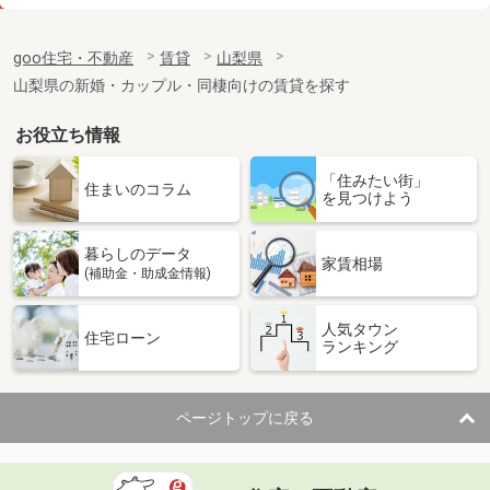
価 格
6.50万円
住 所
山梨県甲府市古上条町
goo住宅・不動産
賃貸
山梨県
専有面積
57.15m²
山梨県の新婚・カップル・同棲向けの賃貸を探す
間取り
2LDK
お役立ち情報
山梨県笛吹市石和町八田
「住みたい街」
価 格
9.70万円
住まいのコラム
を見つけよう
住 所
山梨県笛吹市石和町八田
専有面積
52.57m²
暮らしのデータ
間取り
2LDK
家賃相場
(補助金・助成金情報)
山梨県笛吹市春日居町鎮目
人気タウン
住宅ローン
ランキング
価 格
6万円
住 所
山梨県笛吹市春日居町鎮目
専有面積
52.65m²
ページトップに戻る
間取り
2LDK
山梨県甲府市大里町