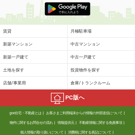
価 格
8.50万円
住 所
山梨県甲斐市中下条
専有面積
101.23m²
間取り
3LDK
賃貸
月極駐車場
山梨県甲府市千塚３
新築マンション
中古マンション
価 格
4.50万円
新築一戸建て
中古一戸建て
住 所
山梨県甲府市千塚３
専有面積
37.78m²
土地を探す
投資物件を探す
間取り
2DK
店舗/事業用
倉庫/トランクルーム
山梨県笛吹市石和町川中島
PC版へ
価 格
7.30万円
住 所
山梨県笛吹市石和町川中島
goo住宅・不動産とは
お客さまご利用端末からの情報の外部送信について
専有面積
40.74m²
間取り
ワンルーム
物件に関するお問合せの流れ
情報提供元
不動産情報に関する免責事項
個人情報の取り扱いについて
消費税に関する表記について
山梨県甲府市下石田２丁目