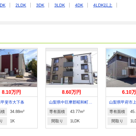
DK
2LDK
3DK
3LDK
4DK
4LDK以上
8.10万円
8.60万円
6.10
県甲斐市大下条
山梨県中巨摩郡昭和町清水新居
山梨県甲府市
面積
34.88m²
専有面積
43.77m²
専有面積
45
り
1K
間取り
1LDK
間取り
1L