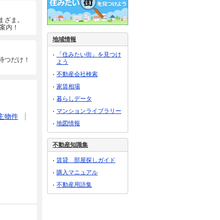
まざま。
ご案内！
地域情報
「住みたい街」を見つけ
待つだけ！
よう
不動産会社検索
家賃相場
暮らしデータ
マンションライブラリー
主物件
地図情報
不動産知識集
賃貸 部屋探しガイド
購入マニュアル
不動産用語集