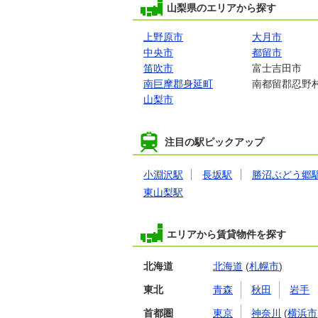
山梨県のエリアから探す
上野原市
大月市
中央市
都留市
笛吹市
富士吉田市
南巨摩郡身延町
南都留郡忍野
山梨市
注目の駅ピックアップ
小淵沢駅
長坂駅
勝沼ぶどう郷
東山梨駅
エリアから賃貸物件を探す
北海道
北海道
(
札幌市
)
東北
青森
秋田
岩手
首都圏
東京
神奈川
(
横浜市