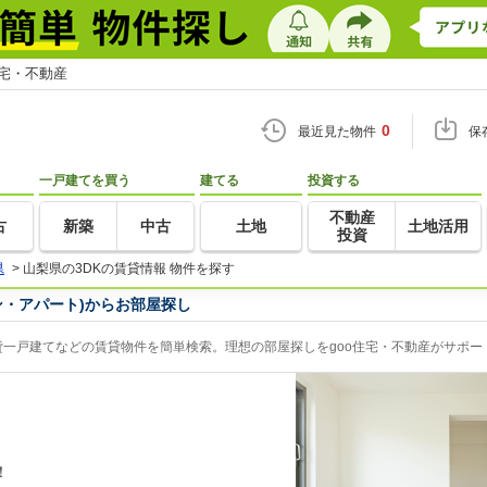
住宅・不動産
0
最近見た物件
保
一戸建てを買う
建てる
投資する
不動産
古
新築
中古
土地
土地活用
投資
県
>
山梨県の3DKの賃貸情報 物件を探す
ン・アパート)からお部屋探し
貸一戸建てなどの賃貸物件を簡単検索。理想の部屋探しをgoo住宅・不動産がサポー
！