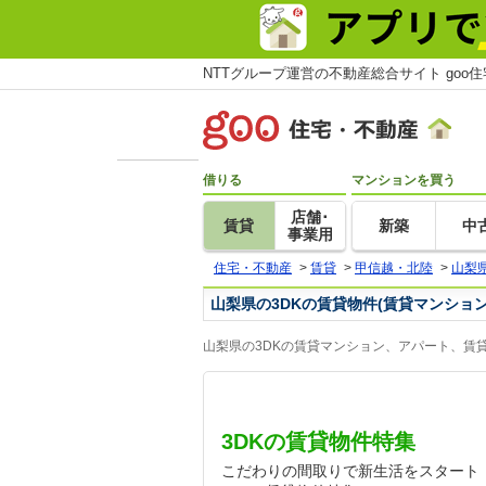
NTTグループ運営の不動産総合サイト goo
借りる
マンションを買う
店舗･
賃貸
新築
中
事業用
住宅・不動産
>
賃貸
>
甲信越・北陸
>
山梨
山梨県の3DKの賃貸物件(賃貸マンショ
山梨県の3DKの賃貸マンション、アパート、賃
3DKの賃貸物件特集
こだわりの間取りで新生活をスタート