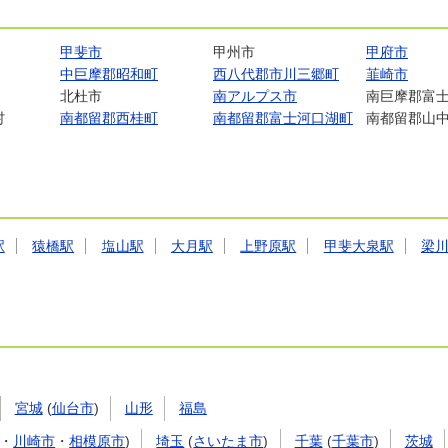
甲斐市
甲州市
甲府市
中巨摩郡昭和町
西八代郡市川三郷町
韮崎市
北杜市
南アルプス市
南巨摩郡富
村
南都留郡西桂町
南都留郡富士河口湖町
南都留郡山
駅
猿橋駅
塩山駅
大月駅
上野原駅
甲斐大泉駅
梁
宮城
(
仙台市
)
山形
福島
・
川崎市
・
相模原市
)
埼玉
(
さいたま市
)
千葉
(
千葉市
)
茨城