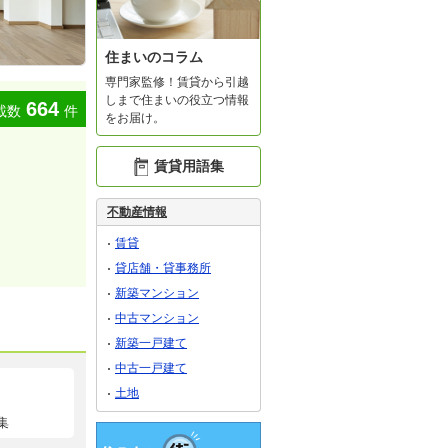
住まいのコラム
専門家監修！賃貸から引越
しまで住まいの役立つ情報
664
載数
件
をお届け。
賃貸用語集
不動産情報
賃貸
貸店舗・貸事務所
新築マンション
中古マンション
新築一戸建て
中古一戸建て
土地
集