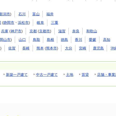
新潟市
)
石川
富山
福井
岡
(
静岡市
・
浜松市
)
岐阜
三重
兵庫
(
神戸市
)
京都
(
京都市
)
滋賀
奈良
和歌山
岡山市
)
山口
鳥取
島根
徳島
香川
愛媛
高知
市
)
佐賀
長崎
熊本
(
熊本市
)
大分
宮崎
鹿児島
沖
新築一戸建て
中古一戸建て
土地
賃貸
店舗・事業