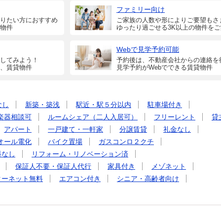
ファミリー向け
りたい方におすすめ
ご家族の人数や形によりご要望もさ
物件
ゆったり過ごせる3K以上の物件を
Webで見学予約可能
してみよう！
予約後は、不動産会社からの連絡を
、賃貸物件
見学予約がWebでできる賃貸物件
なし
新築・築浅
駅近・駅５分以内
駐車場付き
楽器相談可
ルームシェア（二人入居可）
フリーレント
貸
アパート
一戸建て・一軒家
分譲賃貸
礼金なし
オール電化
バイク置場
ガスコンロ２クチ
料なし
リフォーム・リノベーション済
保証人不要・保証人代行
家具付き
メゾネット
ターネット無料
エアコン付き
シニア・高齢者向け