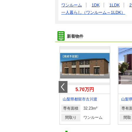
ワンルーム
1DK
1LDK
2
一人暮らし（ワンルーム～1LDK）
新着物件
6万円
5.70万円
山梨県甲斐市長塚
山梨県都留市古川渡
山梨
専有面積
23.18m²
専有面積
32.23m²
専有
間取り
1K
間取り
ワンルーム
間取