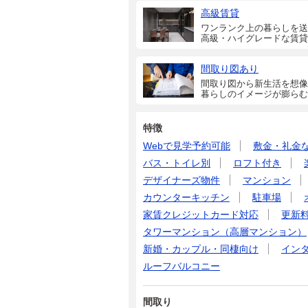
高級賃貸
ワンランク上の暮らしを送
高級・ハイグレードな賃貸
間取り図あり
間取り図から新生活を想像
暮らしのイメージが膨らむ
特徴
Webで見学予約可能
敷金・礼金
バス・トイレ別
ロフト付き
デザイナーズ物件
マンション
カウンターキッチン
駐車場
家賃クレジットカード対応
更新
タワーマンション（高層マンション）
新婚・カップル・同棲向け
イン
ルーフバルコニー
間取り