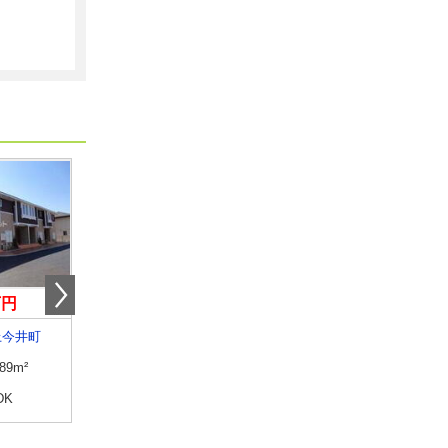
万円
6.95万円
3.80万円
上今井町
山梨県甲府市下飯田３
山梨県甲府市城東３
.89m²
専有面積
46.09m²
専有面積
29.52m²
DK
間取り
1LDK
間取り
ワンルーム