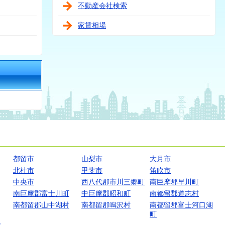
不動産会社検索
家賃相場
都留市
山梨市
大月市
北杜市
甲斐市
笛吹市
中央市
西八代郡市川三郷町
南巨摩郡早川町
南巨摩郡富士川町
中巨摩郡昭和町
南都留郡道志村
南都留郡山中湖村
南都留郡鳴沢村
南都留郡富士河口湖
町