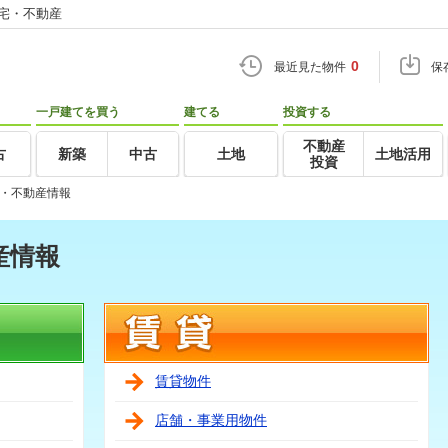
住宅・不動産
0
最近見た物件
保
一戸建てを買う
建てる
投資する
不動産
古
新築
中古
土地
土地活用
投資
・不動産情報
産情報
賃貸物件
店舗・事業用物件