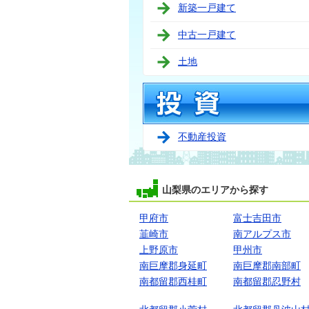
新築一戸建て
中古一戸建て
土地
不動産投資
山梨県のエリアから探す
甲府市
富士吉田市
韮崎市
南アルプス市
上野原市
甲州市
南巨摩郡身延町
南巨摩郡南部町
南都留郡西桂町
南都留郡忍野村