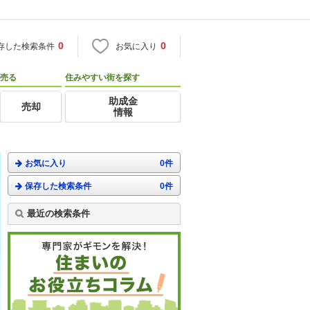
0
0
存した検索条件
お気に入り
売る
住みやすい街を探す
助成金
売却
情報
お気に入り
0件
保存した検索条件
0件
最近の検索条件