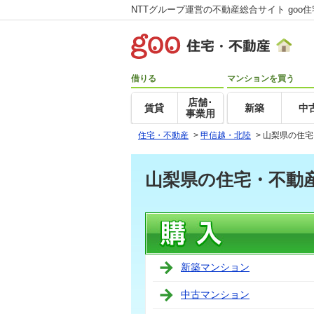
NTTグループ運営の不動産総合サイト goo
借りる
マンションを買う
店舗･
賃貸
新築
中
事業用
住宅・不動産
>
甲信越・北陸
>
山梨県の住宅
山梨県の住宅・不動
新築マンション
中古マンション