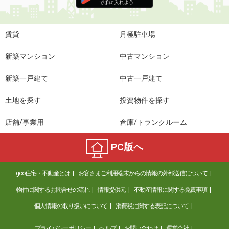
住 所
山梨県甲府市宮前町
専有面積
44.61m²
間取り
2DK
賃貸
月極駐車場
山梨県甲府市下飯田４丁目
新築マンション
中古マンション
価 格
5.80万円
新築一戸建て
中古一戸建て
住 所
山梨県甲府市下飯田４丁目
専有面積
23.18m²
土地を探す
投資物件を探す
間取り
1K
店舗/事業用
倉庫/トランクルーム
山梨県甲府市荒川２丁目
PC版へ
価 格
6.50万円
住 所
山梨県甲府市荒川２丁目
goo住宅・不動産とは
お客さまご利用端末からの情報の外部送信について
専有面積
53.87m²
間取り
2LDK
物件に関するお問合せの流れ
情報提供元
不動産情報に関する免責事項
個人情報の取り扱いについて
消費税に関する表記について
山梨県甲府市国母１
プライバシーポリシー
ヘルプ
お問い合わせ
運営会社