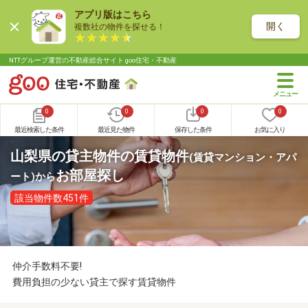
アプリ版はこちら
開く
複数社の物件を探せる！
NTTグループ運営の不動産総合サイト goo住宅・不動産
0
0
0
0
最近検索した条件
最近見た物件
保存した条件
お気に入り
山梨県の貸主物件の賃貸物件
(賃貸マンション・アパ
お部屋探し
ート)
から
該当物件数451件
仲介手数料不要!
費用負担の少ない貸主で探す賃貸物件