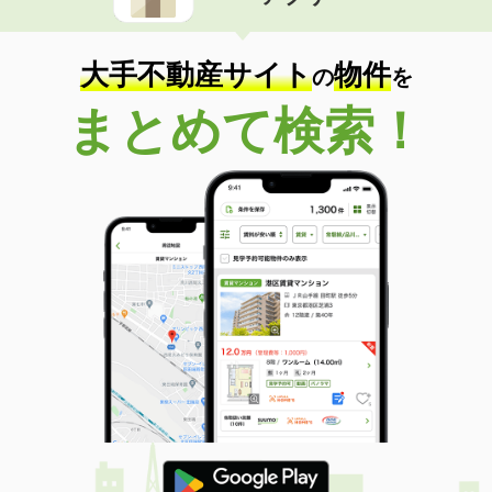
住 所
山梨県甲府市徳行２
専有面積
26.71m²
間取り
1K
大手不動産サイト
物件
の
を
山梨県甲府市相生１丁目
まとめて検索！
価 格
7.60万円
住 所
山梨県甲府市相生１丁目
専有面積
26.08m²
間取り
1K
山梨県甲府市朝気３
価 格
6.30万円
住 所
山梨県甲府市朝気３
専有面積
23.61m²
間取り
1K
山梨県甲府市宮前町
価 格
5万円