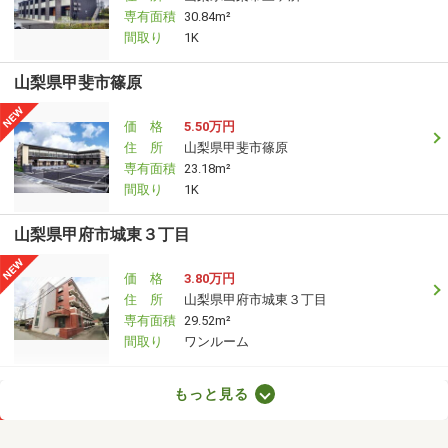
専有面積
30.84m²
間取り
1K
山梨県甲斐市篠原
価 格
5.50万円
住 所
山梨県甲斐市篠原
専有面積
23.18m²
間取り
1K
山梨県甲府市城東３丁目
価 格
3.80万円
住 所
山梨県甲府市城東３丁目
専有面積
29.52m²
間取り
ワンルーム
山梨県甲府市羽黒町
もっと見る
価 格
3.50万円