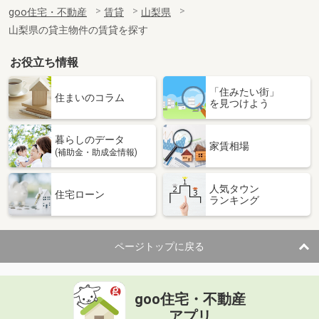
住 所
山梨県甲府市羽黒町
goo住宅・不動産
賃貸
山梨県
専有面積
36m²
山梨県の貸主物件の賃貸を探す
間取り
2K
お役立ち情報
山梨県南アルプス市徳永
「住みたい街」
価 格
5.50万円
住まいのコラム
を見つけよう
住 所
山梨県南アルプス市徳永
専有面積
23.18m²
暮らしのデータ
間取り
1K
家賃相場
(補助金・助成金情報)
山梨県中巨摩郡昭和町清水新居
人気タウン
住宅ローン
ランキング
価 格
5.50万円
住 所
山梨県中巨摩郡昭和町清水新居
専有面積
30.36m²
ページトップに戻る
間取り
1K
山梨県甲府市徳行２
goo住宅・不動産
価 格
4.20万円
アプリ