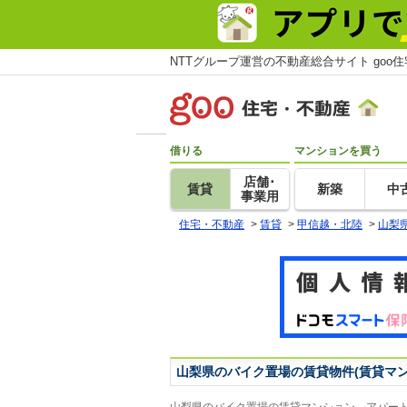
NTTグループ運営の不動産総合サイト goo
借りる
マンションを買う
店舗･
賃貸
新築
中
事業用
住宅・不動産
>
賃貸
>
甲信越・北陸
>
山梨
山梨県のバイク置場の賃貸物件(賃貸マ