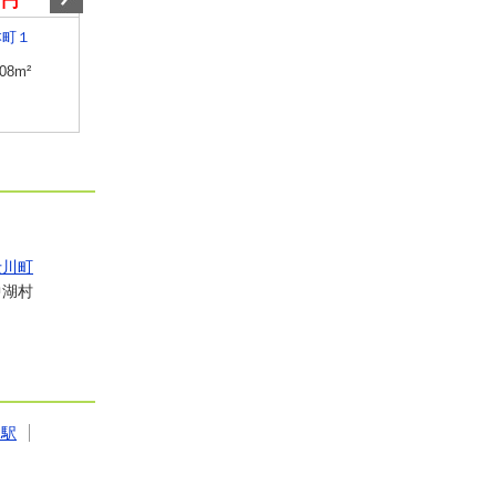
万円
8.10万円
6.40万円
本町１
山梨県甲府市天神町
山梨県笛吹市石和町川
.08m²
専有面積
25.89m²
専有面積
28.02m²
間取り
1K
間取り
1K
士川町
中湖村
川駅