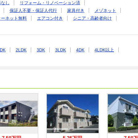
料なし
リフォーム・リノベーション済
保証人不要・保証人代行
家具付き
メゾネット
ターネット無料
エアコン付き
シニア・高齢者向け
DK
2LDK
3DK
3LDK
4DK
4LDK以上