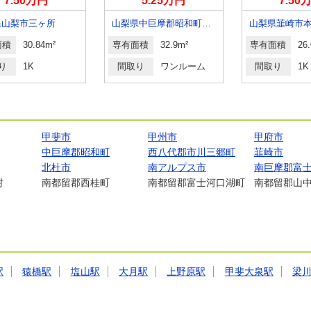
7.50万円
5.25万円
7.50
県山梨市三ヶ所
山梨県中巨摩郡昭和町築地新居
山梨県韮崎市
面積
30.84m²
専有面積
32.9m²
専有面積
26
り
1K
間取り
ワンルーム
間取り
1K
甲斐市
甲州市
甲府市
中巨摩郡昭和町
西八代郡市川三郷町
韮崎市
北杜市
南アルプス市
南巨摩郡富
村
南都留郡西桂町
南都留郡富士河口湖町
南都留郡山
駅
猿橋駅
塩山駅
大月駅
上野原駅
甲斐大泉駅
梁