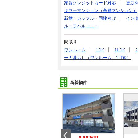
家賃クレジットカード対応
更新
タワーマンション（高層マンション）
新婚・カップル・同棲向け
イン
ルーフバルコニー
間取り
ワンルーム
1DK
1LDK
2
一人暮らし（ワンルーム～1LDK）
新着物件