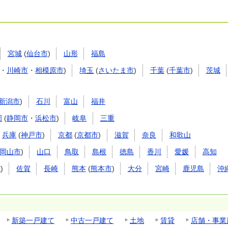
宮城
(
仙台市
)
山形
福島
・
川崎市
・
相模原市
)
埼玉
(
さいたま市
)
千葉
(
千葉市
)
茨城
新潟市
)
石川
富山
福井
岡
(
静岡市
・
浜松市
)
岐阜
三重
兵庫
(
神戸市
)
京都
(
京都市
)
滋賀
奈良
和歌山
岡山市
)
山口
鳥取
島根
徳島
香川
愛媛
高知
市
)
佐賀
長崎
熊本
(
熊本市
)
大分
宮崎
鹿児島
沖
新築一戸建て
中古一戸建て
土地
賃貸
店舗・事業