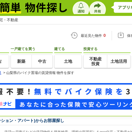
住宅・不動産
0
最近見た物件
保
一戸建てを買う
建てる
投資する
不動産
古
新築
中古
土地
土地活用
投資
県
>
山梨県のバイク置場の賃貸情報 物件を探す
ンション・アパート)からお部屋探し