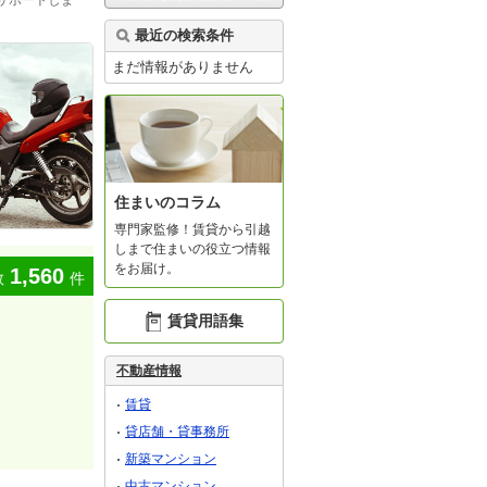
サポートしま
最近の検索条件
まだ情報がありません
住まいのコラム
専門家監修！賃貸から引越
しまで住まいの役立つ情報
をお届け。
1,560
数
件
賃貸用語集
不動産情報
賃貸
貸店舗・貸事務所
新築マンション
中古マンション