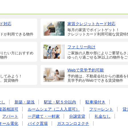
ド対応
家賃クレジットカード対応
毎月の家賃でポイントゲット！
ドが利用できる物件
クレジットカード利用可能な賃貸特
ファミリー向け
りたい方におすすめ
ご家族の人数や形によりご要望もさ
物件
ゆったり過ごせる3K以上の物件を
Webで見学予約可能
してみよう！
予約後は、不動産会社からの連絡を
、賃貸物件
見学予約がWebでできる賃貸物件
なし
新築・築浅
駅近・駅５分以内
駐車場付き
楽器相談可
ルームシェア（二人入居可）
フリーレント
貸
アパート
一戸建て・一軒家
分譲賃貸
礼金なし
オール電化
バイク置場
ガスコンロ２クチ