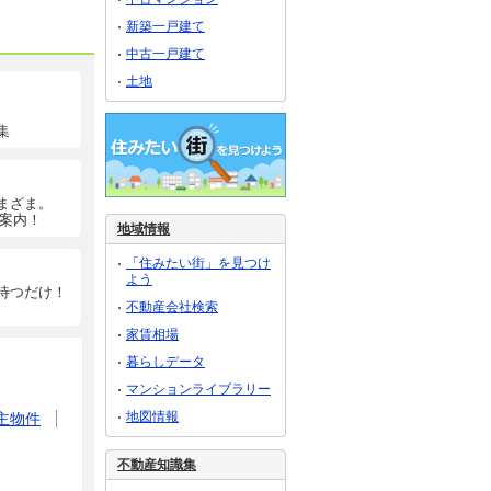
新築一戸建て
中古一戸建て
土地
集
まざま。
ご案内！
地域情報
「住みたい街」を見つけ
よう
待つだけ！
不動産会社検索
家賃相場
暮らしデータ
マンションライブラリー
地図情報
主物件
不動産知識集