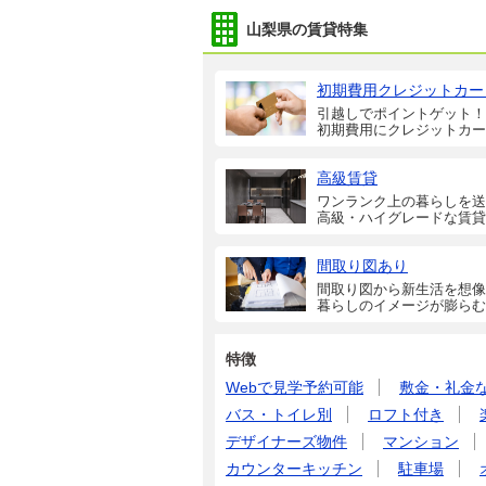
山梨県の賃貸特集
初期費用クレジットカー
引越しでポイントゲット！
初期費用にクレジットカー
高級賃貸
ワンランク上の暮らしを送
高級・ハイグレードな賃貸
間取り図あり
間取り図から新生活を想像
暮らしのイメージが膨らむ
特徴
Webで見学予約可能
敷金・礼金
バス・トイレ別
ロフト付き
デザイナーズ物件
マンション
カウンターキッチン
駐車場