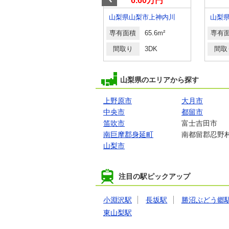
4.40万円
6.60万円
山梨県甲府市西田町
山梨県山梨市上神内川
山梨
専有面積
23.18m²
専有面積
65.6m²
専有
間取り
1K
間取り
3DK
間取
山梨県のエリアから探す
上野原市
大月市
中央市
都留市
笛吹市
富士吉田市
南巨摩郡身延町
南都留郡忍野
山梨市
注目の駅ピックアップ
小淵沢駅
長坂駅
勝沼ぶどう郷
東山梨駅