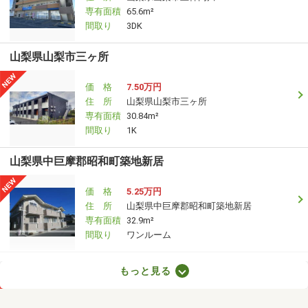
専有面積
65.6m²
間取り
3DK
山梨県山梨市三ヶ所
価 格
7.50万円
住 所
山梨県山梨市三ヶ所
専有面積
30.84m²
間取り
1K
山梨県中巨摩郡昭和町築地新居
価 格
5.25万円
住 所
山梨県中巨摩郡昭和町築地新居
専有面積
32.9m²
間取り
ワンルーム
山梨県韮崎市本町１
もっと見る
価 格
7.50万円