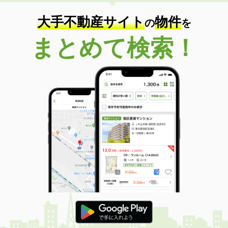
住 所
山梨県甲府市里吉１
専有面積
34.88m²
大手不動産サイト
物件
の
を
間取り
1K
まとめて検索！
山梨県甲府市天神町
価 格
8.10万円
住 所
山梨県甲府市天神町
専有面積
25.89m²
間取り
1K
山梨県甲府市中村町
価 格
6.40万円
住 所
山梨県甲府市中村町
専有面積
28.02m²
間取り
1K
山梨県南アルプス市榎原
価 格
6.20万円