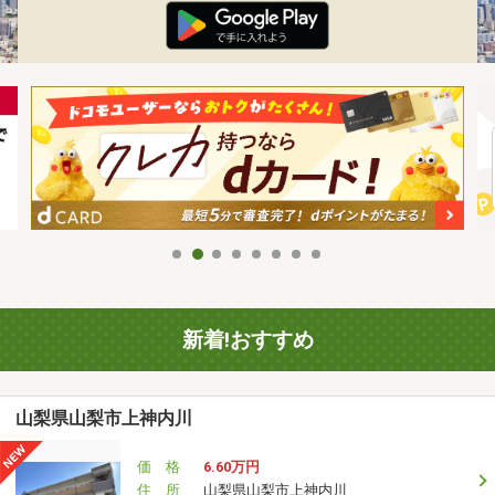
新着!おすすめ
山梨県山梨市上神内川
価 格
6.60万円
住 所
山梨県山梨市上神内川