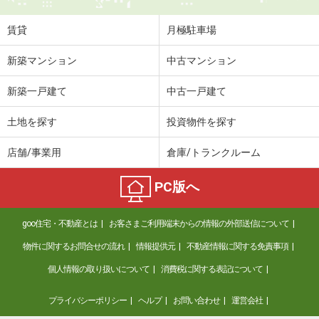
住 所
山梨県南アルプス市榎原
専有面積
23.61m²
賃貸
月極駐車場
間取り
1K
新築マンション
中古マンション
山梨県南アルプス市徳永
新築一戸建て
中古一戸建て
価 格
5.50万円
住 所
山梨県南アルプス市徳永
土地を探す
投資物件を探す
専有面積
23.18m²
間取り
1K
店舗/事業用
倉庫/トランクルーム
山梨県南アルプス市在家塚
PC版へ
価 格
5.60万円
goo住宅・不動産とは
お客さまご利用端末からの情報の外部送信について
住 所
山梨県南アルプス市在家塚
専有面積
23.72m²
物件に関するお問合せの流れ
情報提供元
不動産情報に関する免責事項
間取り
1K
個人情報の取り扱いについて
消費税に関する表記について
山梨県甲府市上石田４丁目
プライバシーポリシー
ヘルプ
お問い合わせ
運営会社