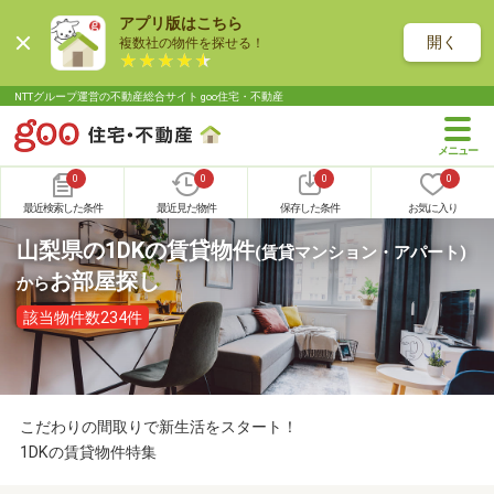
アプリ版はこちら
開く
複数社の物件を探せる！
NTTグループ運営の不動産総合サイト goo住宅・不動産
0
0
0
0
最近検索した条件
最近見た物件
保存した条件
お気に入り
山梨県の1DKの賃貸物件
(賃貸マンション・アパート)
お部屋探し
から
該当物件数234件
こだわりの間取りで新生活をスタート！
1DKの賃貸物件特集