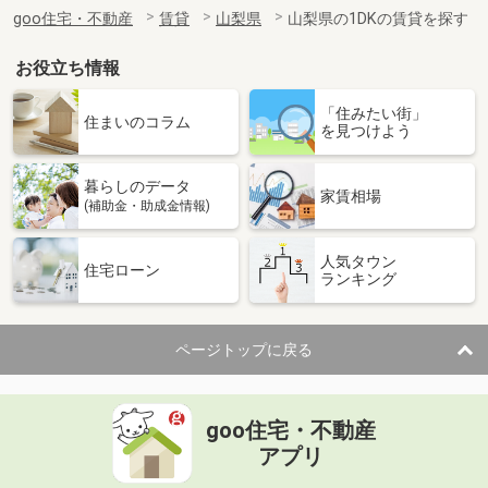
住 所
山梨県韮崎市本町１
goo住宅・不動産
賃貸
山梨県
山梨県の1DKの賃貸を探す
専有面積
26.08m²
間取り
1K
お役立ち情報
山梨県甲府市天神町
「住みたい街」
住まいのコラム
を見つけよう
価 格
8.10万円
住 所
山梨県甲府市天神町
暮らしのデータ
専有面積
25.89m²
家賃相場
(補助金・助成金情報)
間取り
1K
人気タウン
山梨県笛吹市石和町川中島
住宅ローン
ランキング
価 格
6.40万円
住 所
山梨県笛吹市石和町川中島
ページトップに戻る
専有面積
28.02m²
間取り
1K
goo住宅・不動産
山梨県甲府市里吉１
アプリ
価 格
8.20万円