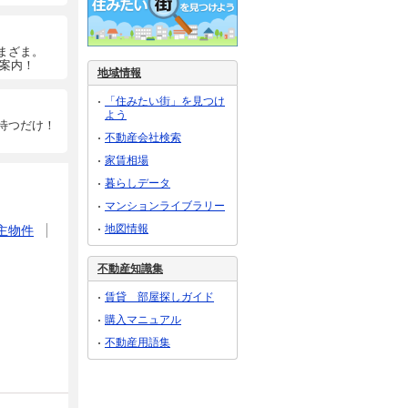
まざま。
ご案内！
地域情報
「住みたい街」を見つけ
よう
待つだけ！
不動産会社検索
家賃相場
暮らしデータ
マンションライブラリー
地図情報
主物件
不動産知識集
賃貸 部屋探しガイド
購入マニュアル
不動産用語集