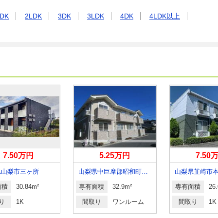
DK
2LDK
3DK
3LDK
4DK
4LDK以上
7.50万円
5.25万円
7.50
県山梨市三ヶ所
山梨県中巨摩郡昭和町築地新居
山梨県韮崎市
面積
30.84m²
専有面積
32.9m²
専有面積
26
り
1K
間取り
ワンルーム
間取り
1K