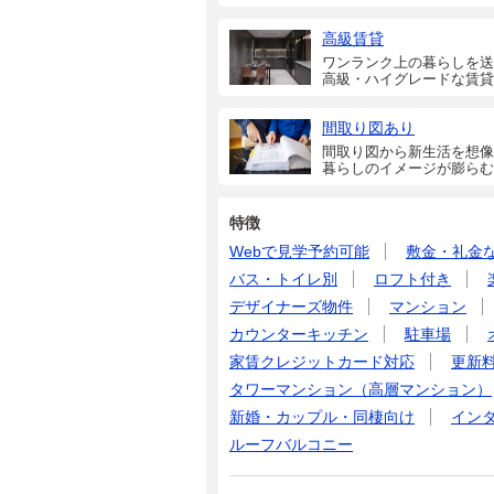
高級賃貸
ワンランク上の暮らしを送
高級・ハイグレードな賃貸
間取り図あり
間取り図から新生活を想像
暮らしのイメージが膨らむ
特徴
Webで見学予約可能
敷金・礼金
バス・トイレ別
ロフト付き
デザイナーズ物件
マンション
カウンターキッチン
駐車場
家賃クレジットカード対応
更新
タワーマンション（高層マンション）
新婚・カップル・同棲向け
イン
ルーフバルコニー