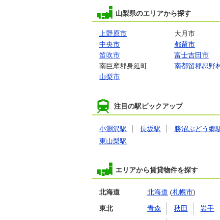
山梨県のエリアから探す
上野原市
大月市
中央市
都留市
笛吹市
富士吉田市
南巨摩郡身延町
南都留郡忍野
山梨市
注目の駅ピックアップ
小淵沢駅
長坂駅
勝沼ぶどう郷
東山梨駅
エリアから賃貸物件を探す
北海道
北海道
(
札幌市
)
東北
青森
秋田
岩手