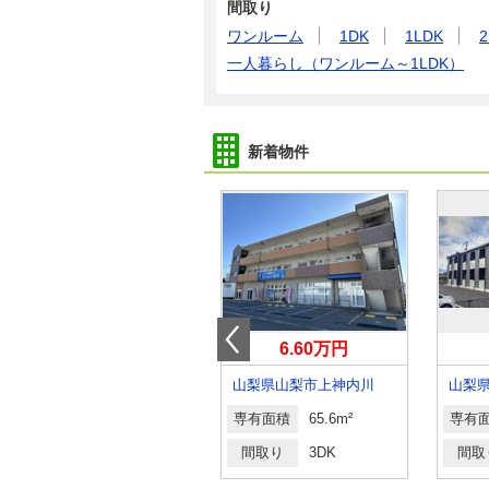
間取り
ワンルーム
1DK
1LDK
2
一人暮らし（ワンルーム～1LDK）
新着物件
4.40万円
6.60万円
山梨県甲府市西田町
山梨県山梨市上神内川
山梨
専有面積
23.18m²
専有面積
65.6m²
専有
間取り
1K
間取り
3DK
間取