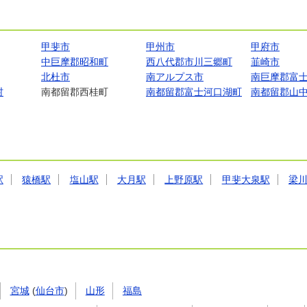
甲斐市
甲州市
甲府市
中巨摩郡昭和町
西八代郡市川三郷町
韮崎市
北杜市
南アルプス市
南巨摩郡富
村
南都留郡西桂町
南都留郡富士河口湖町
南都留郡山
駅
猿橋駅
塩山駅
大月駅
上野原駅
甲斐大泉駅
梁
宮城
(
仙台市
)
山形
福島