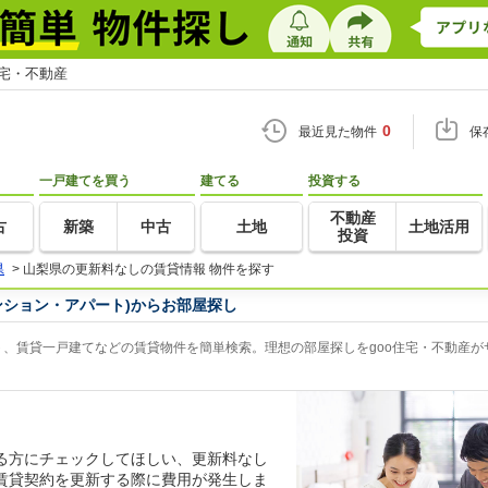
住宅・不動産
0
最近見た物件
保
一戸建てを買う
建てる
投資する
不動産
古
新築
中古
土地
土地活用
投資
県
>
山梨県の更新料なしの賃貸情報 物件を探す
ンション・アパート)からお部屋探し
、賃貸一戸建てなどの賃貸物件を簡単検索。理想の部屋探しをgoo住宅・不動産が
る方にチェックしてほしい、更新料なし
賃貸契約を更新する際に費用が発生しま