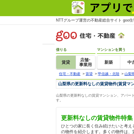
NTTグループ運営の不動産総合サイト goo
借りる
マンションを買う
店舗･
賃貸
新築
中
事業用
住宅・不動産
>
賃貸
>
甲信越・北陸
>
山梨
山梨県の更新料なしの賃貸物件(賃貸マ
山梨県の更新料なしの賃貸マンション、アパート
す。
更新料なしの賃貸物件特集
ひとつの家に長く住み続けたいと考え
の物件を紹介します。多くの物件は、