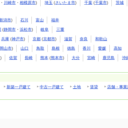
・
川崎市
・
相模原市
)
埼玉
(
さいたま市
)
千葉
(
千葉市
)
茨城
新潟市
)
石川
富山
福井
岡
(
静岡市
・
浜松市
)
岐阜
三重
兵庫
(
神戸市
)
京都
(
京都市
)
滋賀
奈良
和歌山
岡山市
)
山口
鳥取
島根
徳島
香川
愛媛
高知
市
)
佐賀
長崎
熊本
(
熊本市
)
大分
宮崎
鹿児島
沖
新築一戸建て
中古一戸建て
土地
賃貸
店舗・事業