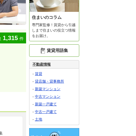
住まいのコラム
専門家監修！賃貸から引越
しまで住まいの役立つ情報
をお届け。
1,315
数
件
賃貸用語集
不動産情報
賃貸
貸店舗・貸事務所
新築マンション
中古マンション
新築一戸建て
中古一戸建て
土地
集