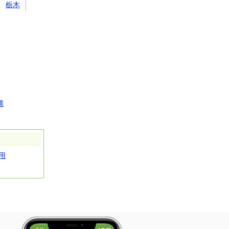
栃木
縄
用