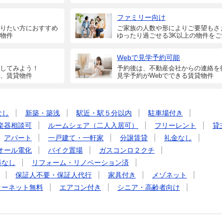
ファミリー向け
りたい方におすすめ
ご家族の人数や形によりご要望もさ
物件
ゆったり過ごせる3K以上の物件を
Webで見学予約可能
してみよう！
予約後は、不動産会社からの連絡を
、賃貸物件
見学予約がWebでできる賃貸物件
なし
新築・築浅
駅近・駅５分以内
駐車場付き
楽器相談可
ルームシェア（二人入居可）
フリーレント
貸
アパート
一戸建て・一軒家
分譲賃貸
礼金なし
オール電化
バイク置場
ガスコンロ２クチ
料なし
リフォーム・リノベーション済
保証人不要・保証人代行
家具付き
メゾネット
ターネット無料
エアコン付き
シニア・高齢者向け