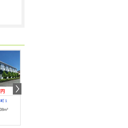
万円
8.10万円
6.40万円
本町１
山梨県甲府市天神町
山梨県笛吹市石和町川
.08m²
専有面積
25.89m²
専有面積
28.02m²
間取り
1K
間取り
1K