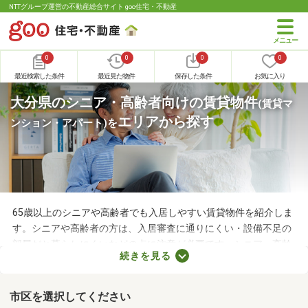
NTTグループ運営の不動産総合サイト goo住宅・不動産
0
0
0
0
最近検索した条件
最近見た物件
保存した条件
お気に入り
大分県のシニア・高齢者向けの賃貸物件
(賃貸マ
エリアから探す
ンション・アパート)
を
65歳以上のシニアや高齢者でも入居しやすい賃貸物件を紹介しま
す。シニアや高齢者の方は、入居審査に通りにくい・設備不足の
部屋だと暮らしにくいなどの点に注意が必要です。シニア・高齢
続きを見る
者向けの物件はバリアフリー仕様が多いので、足腰が悪くても不
便なく生活できるでしょう。充実したセカンドライフを始めるた
めにも、お気に入りの物件を見つけてくださいね。
市区を選択してください