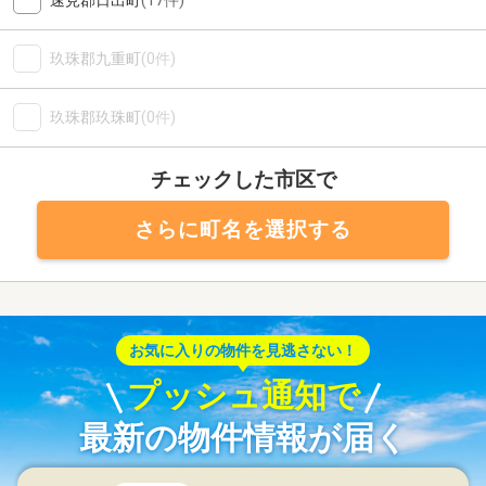
速見郡日出町
(17件)
玖珠郡九重町
(0件)
玖珠郡玖珠町
(0件)
チェックした市区で
さらに町名を選択する
お気に入りの物件を見逃さない！
プッシュ通知で
最新の物件情報が届く