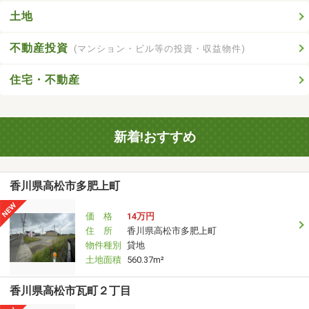
土地
不動産投資
(マンション・ビル等の投資・収益物件)
住宅・不動産
新着!おすすめ
香川県高松市多肥上町
価 格
14万円
住 所
香川県高松市多肥上町
物件種別
貸地
土地面積
560.37m²
香川県高松市瓦町２丁目