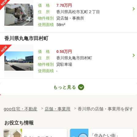
価 格
7.70万円
住 所
香川県高松市瓦町２丁目
物件種別
貸店舗・事務所
使用面積
58m²
香川県丸亀市田村町
価 格
0.50万円
住 所
香川県丸亀市田村町
物件種別
貸駐車場
使用面積
-
香川県高松市番町３丁目
もっと見る
価 格
1.50万円
住 所
香川県高松市番町３丁目
goo住宅・不動産
店舗・事業用
香川県の店舗・事業用を探す
物件種別
貸駐車場
使用面積
-
お役立ち情報
香川県綾歌郡宇多津町浜五番丁
「住みたい街」