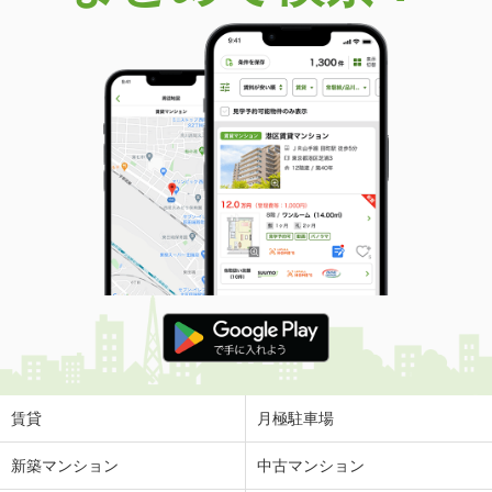
価 格
0.44万円
住 所
香川県高松市東山崎町
物件種別
貸駐車場
使用面積
-
賃貸
月極駐車場
新築マンション
中古マンション