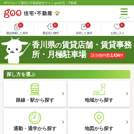
NTTグループ運営の不動産総合サイト goo住宅・不動産
0
0
0
0
最近検索した条件
最近見た物件
保存した条件
お気に入り
香川県
賃貸店舗・賃貸事務
の
所・月極駐車場
該当物件数
2,434
件
探し方を選ぶ
路線・駅から探す
地域から探す
通勤・通学から探す
地図から探す