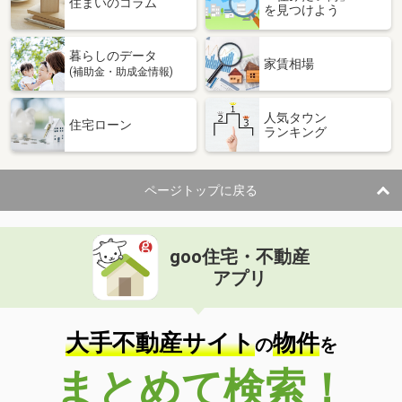
住まいのコラム
を見つけよう
価 格
0.42万円
住 所
香川県綾歌郡宇多津町浜五番丁
暮らしのデータ
物件種別
貸駐車場
家賃相場
(補助金・助成金情報)
使用面積
-
人気タウン
香川県観音寺市栄町３丁目
住宅ローン
ランキング
価 格
0.71万円
住 所
香川県観音寺市栄町３丁目
ページトップに戻る
物件種別
貸駐車場
使用面積
-
goo住宅・不動産
香川県高松市出作町
アプリ
価 格
0.33万円
住 所
香川県高松市出作町
物件種別
貸駐車場
大手不動産サイト
物件
の
を
使用面積
-
まとめて検索！
香川県高松市東山崎町