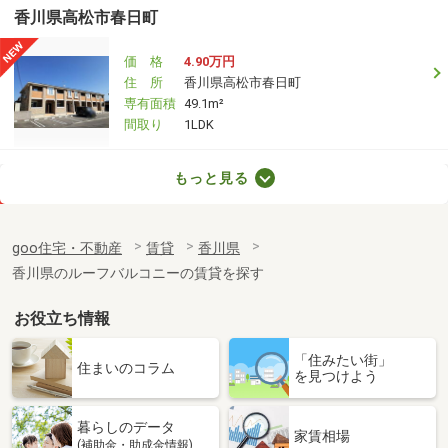
香川県高松市春日町
価 格
4.90万円
住 所
香川県高松市春日町
専有面積
49.1m²
間取り
1LDK
香川県綾歌郡宇多津町新開
もっと見る
価 格
4万円
住 所
香川県綾歌郡宇多津町新開
goo住宅・不動産
賃貸
香川県
専有面積
22.7m²
香川県のルーフバルコニーの賃貸を探す
間取り
1K
お役立ち情報
香川県高松市香川町大野
「住みたい街」
価 格
4.30万円
住まいのコラム
を見つけよう
住 所
香川県高松市香川町大野
専有面積
46.92m²
暮らしのデータ
間取り
2DK
家賃相場
(補助金・助成金情報)