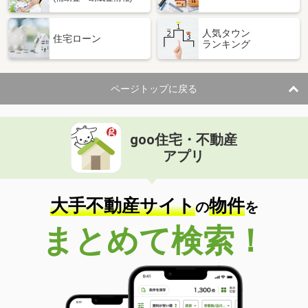
香川県高松市木太町
人気タウン
住宅ローン
ランキング
価 格
7万円
住 所
香川県高松市木太町
専有面積
50.12m²
ページトップに戻る
間取り
2LDK
香川県善通寺市大麻町
goo住宅・不動産
価 格
4.40万円
アプリ
住 所
香川県善通寺市大麻町
専有面積
55.2m²
間取り
2LDK
大手不動産サイト
物件
の
を
香川県高松市十川東町
まとめて検索！
価 格
4.75万円
住 所
香川県高松市十川東町
専有面積
42.11m²
間取り
1LDK