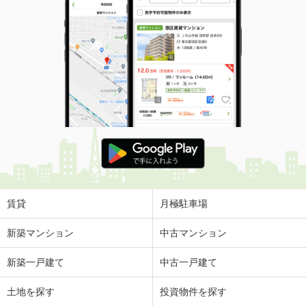
香川県高松市三谷町
価 格
5万円
住 所
香川県高松市三谷町
専有面積
45.09m²
間取り
1LDK
香川県高松市林町
価 格
3.80万円
住 所
香川県高松市林町
専有面積
23.18m²
間取り
1K
賃貸
月極駐車場
香川県高松市太田上町
新築マンション
中古マンション
価 格
4.50万円
新築一戸建て
中古一戸建て
住 所
香川県高松市太田上町
専有面積
26.08m²
土地を探す
投資物件を探す
間取り
1K