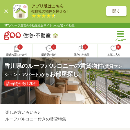
アプリ版はこちら
開く
複数社の物件を探せる！
NTTグループ運営の不動産総合サイト goo住宅・不動産
0
0
0
0
最近検索した条件
最近見た物件
保存した条件
お気に入り
香川県のルーフバルコニーの賃貸物件
(賃貸マン
お部屋探し
ション・アパート)
から
該当物件数120件
楽しみ方いろいろ♪
ルーフバルコニー付きの賃貸特集