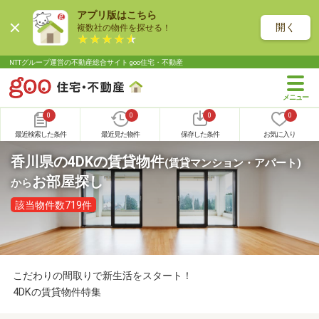
アプリ版はこちら
開く
複数社の物件を探せる！
NTTグループ運営の不動産総合サイト goo住宅・不動産
0
0
0
0
最近検索した条件
最近見た物件
保存した条件
お気に入り
香川県の4DKの賃貸物件
(賃貸マンション・アパート)
お部屋探し
から
該当物件数719件
こだわりの間取りで新生活をスタート！
4DKの賃貸物件特集