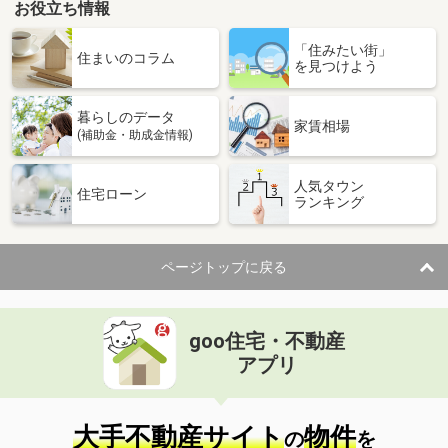
お役立ち情報
香川県高松市寺井町
「住みたい街」
住まいのコラム
を見つけよう
価 格
8.50万円
住 所
香川県高松市寺井町
暮らしのデータ
専有面積
100.92m²
家賃相場
(補助金・助成金情報)
間取り
4LDK
人気タウン
香川県三豊市山本町財田西
住宅ローン
ランキング
価 格
4.40万円
住 所
香川県三豊市山本町財田西
ページトップに戻る
専有面積
50.78m²
間取り
2LDK
goo住宅・不動産
香川県三豊市三野町下高瀬
アプリ
価 格
4.50万円
住 所
香川県三豊市三野町下高瀬
専有面積
50.14m²
大手不動産サイト
物件
の
を
間取り
2DK