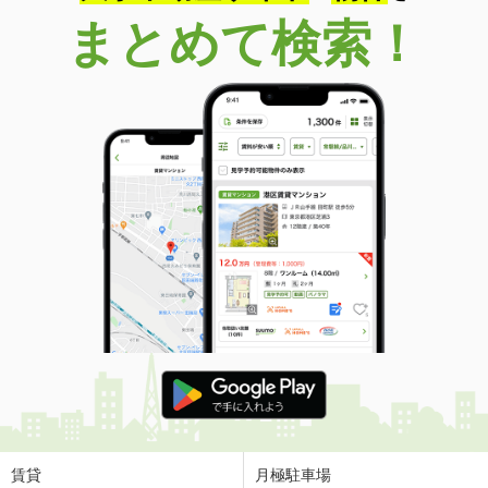
まとめて検索！
香川県丸亀市富士見町１丁目
価 格
3.70万円
住 所
香川県丸亀市富士見町１丁目
専有面積
27.29m²
間取り
ワンルーム
香川県坂出市川津町
価 格
3.10万円
住 所
香川県坂出市川津町
専有面積
39.17m²
間取り
2K
香川県高松市飯田町
価 格
4.45万円
住 所
香川県高松市飯田町
専有面積
45.77m²
賃貸
月極駐車場