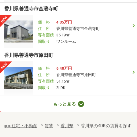
香川県善通寺市金蔵寺町
価 格
4.35万円
住 所
香川県善通寺市金蔵寺町
専有面積
35.19m²
間取り
ワンルーム
香川県善通寺市原田町
価 格
6.40万円
住 所
香川県善通寺市原田町
専有面積
51.15m²
間取り
2LDK
香川県高松市木太町
もっと見る
価 格
7.30万円
住 所
香川県高松市木太町
goo住宅・不動産
賃貸
香川県
香川県の4DKの賃貸を探す
専有面積
58.07m²
間取り
2LDK