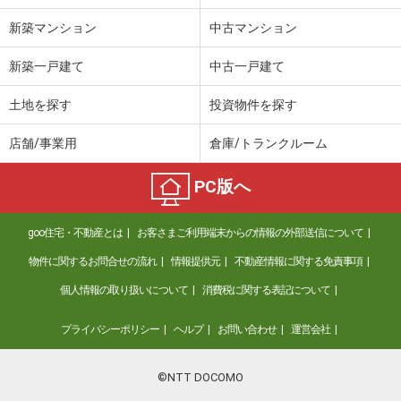
間取り
1LDK
新築マンション
中古マンション
香川県綾歌郡宇多津町浜二番丁
新築一戸建て
中古一戸建て
価 格
5.45万円
住 所
香川県綾歌郡宇多津町浜二番丁
土地を探す
投資物件を探す
専有面積
38.81m²
間取り
1LDK
店舗/事業用
倉庫/トランクルーム
香川県丸亀市三条町
PC版へ
価 格
3.60万円
goo住宅・不動産とは
お客さまご利用端末からの情報の外部送信について
住 所
香川県丸亀市三条町
専有面積
40.58m²
物件に関するお問合せの流れ
情報提供元
不動産情報に関する免責事項
間取り
2DK
個人情報の取り扱いについて
消費税に関する表記について
香川県高松市仏生山町甲
プライバシーポリシー
ヘルプ
お問い合わせ
運営会社
価 格
7.40万円
住 所
香川県高松市仏生山町甲
©NTT DOCOMO
専有面積
59.58m²