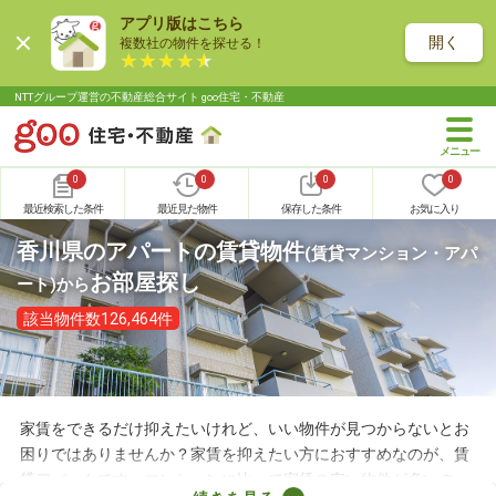
アプリ版はこちら
開く
複数社の物件を探せる！
NTTグループ運営の不動産総合サイト goo住宅・不動産
0
0
0
0
最近検索した条件
最近見た物件
保存した条件
お気に入り
香川県のアパートの賃貸物件
(賃貸マンション・アパ
お部屋探し
ート)
から
該当物件数126,464件
家賃をできるだけ抑えたいけれど、いい物件が見つからないとお
困りではありませんか？家賃を抑えたい方におすすめなのが、賃
貸アパートです。マンションに比べて家賃の安い物件が多いの