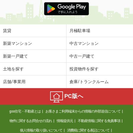
価 格
4.45万円
住 所
香川県高松市飯田町
専有面積
45.77m²
間取り
1LDK
賃貸
月極駐車場
香川県綾歌郡宇多津町浜二番丁
新築マンション
中古マンション
価 格
5.45万円
新築一戸建て
中古一戸建て
住 所
香川県綾歌郡宇多津町浜二番丁
専有面積
38.81m²
土地を探す
投資物件を探す
間取り
1LDK
店舗/事業用
倉庫/トランクルーム
香川県丸亀市三条町
PC版へ
価 格
3.60万円
住 所
香川県丸亀市三条町
goo住宅・不動産とは
お客さまご利用端末からの情報の外部送信について
専有面積
40.58m²
間取り
2DK
物件に関するお問合せの流れ
情報提供元
不動産情報に関する免責事項
個人情報の取り扱いについて
消費税に関する表記について
香川県高松市仏生山町甲