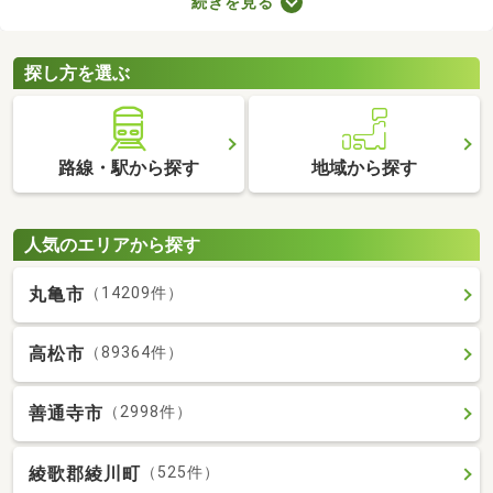
続きを見る
で、月々の支出を抑えられますよ。ここでは、おすすめの賃貸ア
パートを紹介します。間取りや家賃が異なるため、いくつかの物
件を見比べてみましょう。
探し方を選ぶ
路線・駅から探す
地域から探す
人気のエリアから探す
丸亀市
（14209件）
高松市
（89364件）
善通寺市
（2998件）
綾歌郡綾川町
（525件）