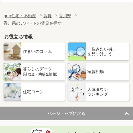
価 格
7.30万円
住 所
香川県高松市木太町
goo住宅・不動産
賃貸
香川県
専有面積
58.07m²
香川県のアパートの賃貸を探す
間取り
2LDK
お役立ち情報
香川県高松市寺井町
「住みたい街」
価 格
8.50万円
住まいのコラム
を見つけよう
住 所
香川県高松市寺井町
専有面積
100.92m²
暮らしのデータ
間取り
4LDK
家賃相場
(補助金・助成金情報)
香川県三豊市山本町財田西
人気タウン
住宅ローン
ランキング
価 格
4.40万円
住 所
香川県三豊市山本町財田西
専有面積
50.78m²
ページトップに戻る
間取り
2LDK
香川県三豊市三野町下高瀬