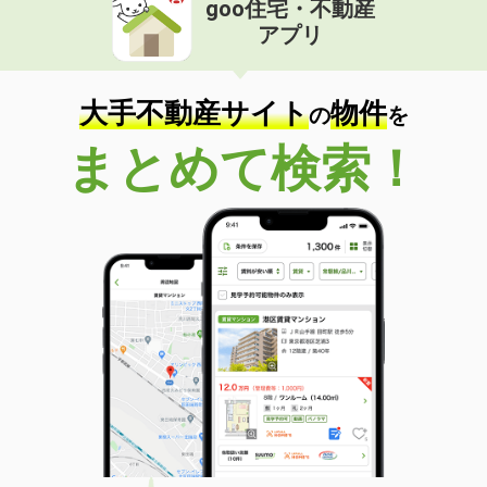
goo住宅・不動産
価 格
4.50万円
アプリ
住 所
香川県三豊市三野町下高瀬
専有面積
50.14m²
間取り
2DK
大手不動産サイト
物件
の
を
香川県丸亀市富士見町１丁目
まとめて検索！
価 格
3.70万円
住 所
香川県丸亀市富士見町１丁目
専有面積
27.29m²
間取り
ワンルーム
香川県坂出市川津町
価 格
3.10万円
住 所
香川県坂出市川津町
専有面積
39.17m²
間取り
2K
香川県高松市飯田町