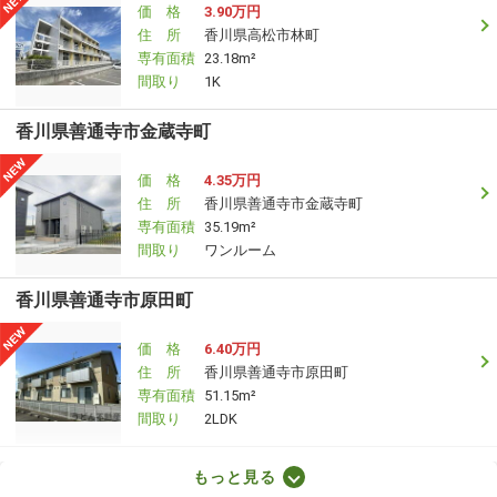
価 格
3.90万円
住 所
香川県高松市林町
専有面積
23.18m²
間取り
1K
香川県善通寺市金蔵寺町
価 格
4.35万円
住 所
香川県善通寺市金蔵寺町
専有面積
35.19m²
間取り
ワンルーム
香川県善通寺市原田町
価 格
6.40万円
住 所
香川県善通寺市原田町
専有面積
51.15m²
間取り
2LDK
香川県高松市木太町
もっと見る