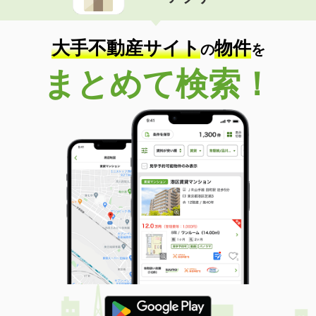
住 所
香川県三豊市三野町下高瀬
専有面積
50.14m²
間取り
2DK
大手不動産サイト
物件
の
を
香川県丸亀市富士見町１丁目
まとめて検索！
価 格
3.70万円
住 所
香川県丸亀市富士見町１丁目
専有面積
27.29m²
間取り
ワンルーム
香川県坂出市川津町
価 格
3.10万円
住 所
香川県坂出市川津町
専有面積
39.17m²
間取り
2K
香川県高松市飯田町
価 格
4.45万円