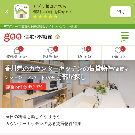
アプリ版はこちら
開く
複数社の物件を探せる！
NTTグループ運営の不動産総合サイト goo住宅・不動産
0
0
0
0
最近検索した条件
最近見た物件
保存した条件
お気に入り
香川県のカウンターキッチンの賃貸物件
(賃貸マ
お部屋探し
ンション・アパート)
から
該当物件数45,292件
毎日の料理も楽しくなりそう
カウンターキッチンのある賃貸物件特集