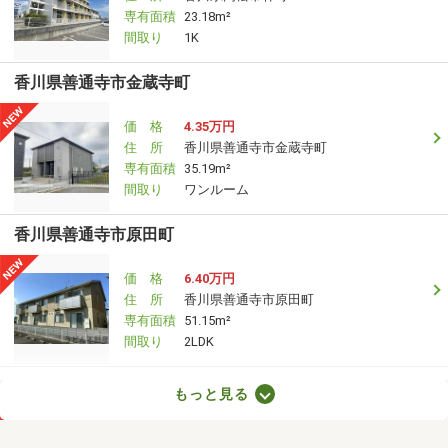
専有面積
23.18m²
間取り
1K
香川県善通寺市金蔵寺町
価 格
4.35万円
住 所
香川県善通寺市金蔵寺町
専有面積
35.19m²
間取り
ワンルーム
香川県善通寺市原田町
価 格
6.40万円
住 所
香川県善通寺市原田町
専有面積
51.15m²
間取り
2LDK
香川県高松市木太町
もっと見る
価 格
7.30万円