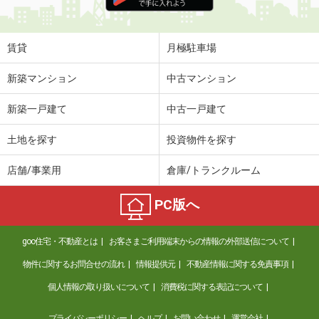
住 所
香川県高松市飯田町
専有面積
45.77m²
間取り
1LDK
賃貸
月極駐車場
香川県綾歌郡宇多津町浜二番丁
新築マンション
中古マンション
価 格
5.45万円
新築一戸建て
中古一戸建て
住 所
香川県綾歌郡宇多津町浜二番丁
専有面積
38.81m²
土地を探す
投資物件を探す
間取り
1LDK
店舗/事業用
倉庫/トランクルーム
香川県丸亀市三条町
PC版へ
価 格
3.60万円
住 所
香川県丸亀市三条町
goo住宅・不動産とは
お客さまご利用端末からの情報の外部送信について
専有面積
40.58m²
間取り
2DK
物件に関するお問合せの流れ
情報提供元
不動産情報に関する免責事項
個人情報の取り扱いについて
消費税に関する表記について
香川県高松市仏生山町甲
プライバシーポリシー
ヘルプ
お問い合わせ
運営会社