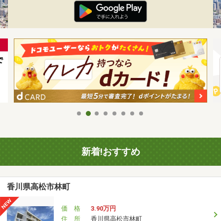
新着!おすすめ
香川県高松市林町
価 格
3.90万円
住 所
香川県高松市林町