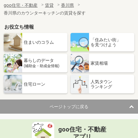
住 所
香川県高松市木太町
goo住宅・不動産
賃貸
香川県
専有面積
58.07m²
香川県のカウンターキッチンの賃貸を探す
間取り
2LDK
お役立ち情報
香川県高松市寺井町
「住みたい街」
価 格
8.50万円
住まいのコラム
を見つけよう
住 所
香川県高松市寺井町
専有面積
100.92m²
暮らしのデータ
間取り
4LDK
家賃相場
(補助金・助成金情報)
香川県三豊市山本町財田西
人気タウン
住宅ローン
ランキング
価 格
4.40万円
住 所
香川県三豊市山本町財田西
専有面積
50.78m²
ページトップに戻る
間取り
2LDK
香川県三豊市三野町下高瀬
goo住宅・不動産
価 格
4.50万円
アプリ