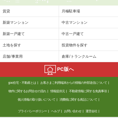
住 所
香川県高松市飯田町
専有面積
45.77m²
賃貸
月極駐車場
間取り
1LDK
新築マンション
中古マンション
香川県綾歌郡宇多津町浜二番丁
新築一戸建て
中古一戸建て
価 格
5.45万円
住 所
香川県綾歌郡宇多津町浜二番丁
土地を探す
投資物件を探す
専有面積
38.81m²
間取り
1LDK
店舗/事業用
倉庫/トランクルーム
香川県丸亀市三条町
PC版へ
価 格
3.60万円
goo住宅・不動産とは
お客さまご利用端末からの情報の外部送信について
住 所
香川県丸亀市三条町
専有面積
40.58m²
物件に関するお問合せの流れ
情報提供元
不動産情報に関する免責事項
間取り
2DK
個人情報の取り扱いについて
消費税に関する表記について
香川県高松市仏生山町甲
プライバシーポリシー
ヘルプ
お問い合わせ
運営会社