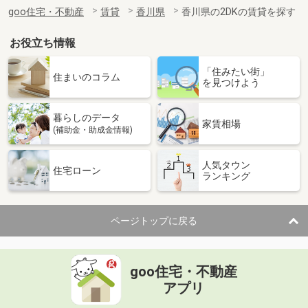
住 所
香川県高松市木太町
goo住宅・不動産
賃貸
香川県
香川県の2DKの賃貸を探す
専有面積
58.07m²
間取り
2LDK
お役立ち情報
香川県高松市寺井町
「住みたい街」
住まいのコラム
を見つけよう
価 格
8.50万円
住 所
香川県高松市寺井町
暮らしのデータ
専有面積
100.92m²
家賃相場
(補助金・助成金情報)
間取り
4LDK
人気タウン
香川県三豊市山本町財田西
住宅ローン
ランキング
価 格
4.40万円
住 所
香川県三豊市山本町財田西
ページトップに戻る
専有面積
50.78m²
間取り
2LDK
goo住宅・不動産
香川県三豊市三野町下高瀬
アプリ
価 格
4.50万円