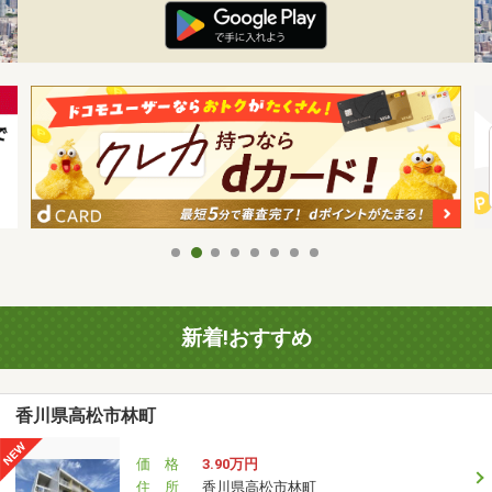
新着!おすすめ
香川県高松市林町
価 格
3.90万円
住 所
香川県高松市林町