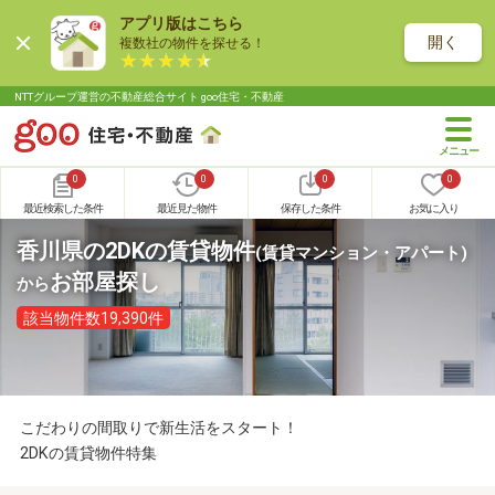
アプリ版はこちら
開く
複数社の物件を探せる！
NTTグループ運営の不動産総合サイト goo住宅・不動産
0
0
0
0
最近検索した条件
最近見た物件
保存した条件
お気に入り
香川県の2DKの賃貸物件
(賃貸マンション・アパート)
お部屋探し
から
該当物件数19,390件
こだわりの間取りで新生活をスタート！
2DKの賃貸物件特集