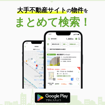
住 所
香川県三豊市三野町下高瀬
専有面積
50.14m²
大手不動産サイト
物件
の
を
間取り
2DK
まとめて検索！
香川県丸亀市富士見町１丁目
価 格
3.70万円
住 所
香川県丸亀市富士見町１丁目
専有面積
27.29m²
間取り
ワンルーム
香川県坂出市川津町
価 格
3.10万円
住 所
香川県坂出市川津町
専有面積
39.17m²
間取り
2K
香川県高松市飯田町
価 格
4.45万円