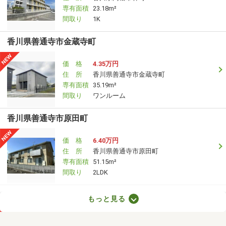
専有面積
23.18m²
間取り
1K
香川県善通寺市金蔵寺町
価 格
4.35万円
住 所
香川県善通寺市金蔵寺町
専有面積
35.19m²
間取り
ワンルーム
香川県善通寺市原田町
価 格
6.40万円
住 所
香川県善通寺市原田町
専有面積
51.15m²
間取り
2LDK
香川県高松市木太町
もっと見る
価 格
7.30万円