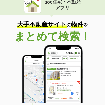
goo住宅・不動産
価 格
3.20万円
アプリ
住 所
香川県高松市神在川窪町
専有面積
23.18m²
間取り
1K
大手不動産サイト
物件
の
を
香川県善通寺市生野本町１丁目
まとめて検索！
価 格
5.10万円
住 所
香川県善通寺市生野本町１丁目
専有面積
40.55m²
間取り
1LDK
香川県丸亀市柞原町
価 格
4.70万円
住 所
香川県丸亀市柞原町
専有面積
41.91m²
間取り
1LDK
香川県高松市上林町