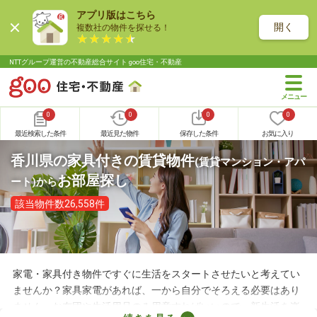
アプリ版はこちら
開く
複数社の物件を探せる！
NTTグループ運営の不動産総合サイト goo住宅・不動産
0
0
0
0
最近検索した条件
最近見た物件
保存した条件
お気に入り
香川県の家具付きの賃貸物件
(賃貸マンション・アパ
お部屋探し
ート)
から
該当物件数26,558件
家電・家具付き物件ですぐに生活をスタートさせたいと考えてい
ませんか？家具家電があれば、一から自分でそろえる必要はあり
ません。お布団や生活用品のみ用意すればいいので、新生活を楽