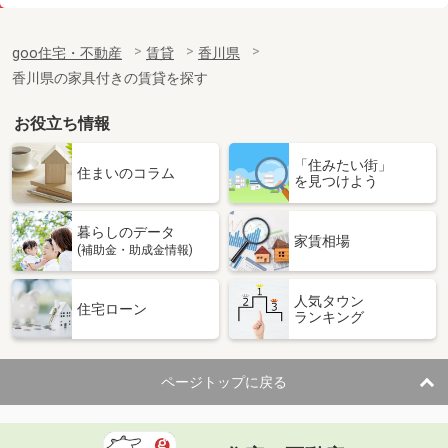
価 格
3.50万円
住 所
香川県高松市木太町
goo住宅・不動産
賃貸
香川県
専有面積
19.87m²
香川県の家具付きの賃貸を探す
間取り
1K
お役立ち情報
香川県高松市伏石町
「住みたい街」
価 格
4.20万円
住まいのコラム
を見つけよう
住 所
香川県高松市伏石町
専有面積
47.04m²
暮らしのデータ
間取り
2DK
家賃相場
(補助金・助成金情報)
香川県坂出市旭町２丁目
人気タウン
住宅ローン
ランキング
価 格
3.90万円
住 所
香川県坂出市旭町２丁目
専有面積
23.61m²
ページトップに戻る
間取り
1K
香川県高松市神在川窪町