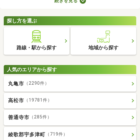
続きを見る
に始められます。ここでは、家電・家具付きの物件を紹介しま
す。物件別に家賃や間取り、設備が異なるので、気になる物件を
見つけたら内見予約をしてみましょう。
探し方を選ぶ
路線・駅から探す
地域から探す
人気のエリアから探す
丸亀市
（2290件）
高松市
（19781件）
善通寺市
（285件）
綾歌郡宇多津町
（719件）