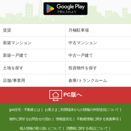
価 格
3.40万円
住 所
香川県高松市上林町
専有面積
23.61m²
間取り
1K
賃貸
月極駐車場
香川県丸亀市川西町北
新築マンション
中古マンション
価 格
4.10万円
新築一戸建て
中古一戸建て
住 所
香川県丸亀市川西町北
専有面積
23.18m²
土地を探す
投資物件を探す
間取り
1K
店舗/事業用
倉庫/トランクルーム
香川県高松市十川東町
PC版へ
価 格
4.35万円
住 所
香川県高松市十川東町
goo住宅・不動産とは
お客さまご利用端末からの情報の外部送信について
専有面積
55.35m²
間取り
2LDK
物件に関するお問合せの流れ
情報提供元
不動産情報に関する免責事項
個人情報の取り扱いについて
消費税に関する表記について
香川県丸亀市飯山町真時