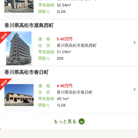
専有面積
52.54m²
間取り
2LDK
香川県高松市屋島西町
価 格
5.40万円
住 所
香川県高松市屋島西町
専有面積
51.29m²
間取り
2DK
香川県高松市春日町
価 格
4.90万円
住 所
香川県高松市春日町
専有面積
49.1m²
間取り
1LDK
香川県綾歌郡宇多津町新開
もっと見る
価 格
4万円