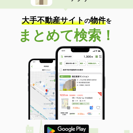
住 所
香川県善通寺市大麻町
専有面積
55.2m²
間取り
2LDK
大手不動産サイト
物件
の
を
香川県高松市十川東町
まとめて検索！
価 格
4.75万円
住 所
香川県高松市十川東町
専有面積
42.11m²
間取り
1LDK
香川県高松市三谷町
価 格
5万円
住 所
香川県高松市三谷町
専有面積
45.09m²
間取り
1LDK
香川県高松市林町
価 格
3.80万円