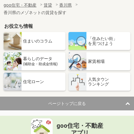
住 所
香川県綾歌郡宇多津町新開
goo住宅・不動産
賃貸
香川県
専有面積
22.7m²
香川県のメゾネットの賃貸を探す
間取り
1K
お役立ち情報
香川県高松市香川町大野
「住みたい街」
価 格
4.30万円
住まいのコラム
を見つけよう
住 所
香川県高松市香川町大野
専有面積
46.92m²
暮らしのデータ
間取り
2DK
家賃相場
(補助金・助成金情報)
香川県高松市木太町
人気タウン
住宅ローン
ランキング
価 格
7万円
住 所
香川県高松市木太町
専有面積
50.12m²
ページトップに戻る
間取り
2LDK
香川県善通寺市大麻町
goo住宅・不動産
価 格
4.40万円
アプリ