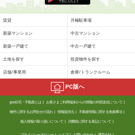
住 所
香川県高松市林町
専有面積
23.18m²
間取り
1K
賃貸
月極駐車場
香川県高松市太田上町
新築マンション
中古マンション
価 格
4.50万円
新築一戸建て
中古一戸建て
住 所
香川県高松市太田上町
専有面積
26.08m²
土地を探す
投資物件を探す
間取り
1K
店舗/事業用
倉庫/トランクルーム
香川県綾歌郡宇多津町浜四番丁
PC版へ
価 格
6万円
住 所
香川県綾歌郡宇多津町浜四番丁
goo住宅・不動産とは
お客さまご利用端末からの情報の外部送信について
専有面積
40.07m²
間取り
1LDK
物件に関するお問合せの流れ
情報提供元
不動産情報に関する免責事項
個人情報の取り扱いについて
消費税に関する表記について
香川県高松市国分寺町新居
プライバシーポリシー
ヘルプ
お問い合わせ
運営会社