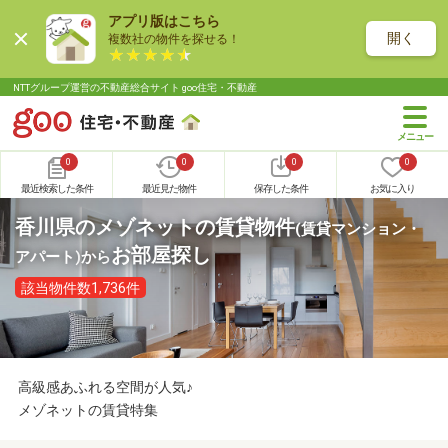
アプリ版はこちら
開く
複数社の物件を探せる！
NTTグループ運営の不動産総合サイト goo住宅・不動産
0
0
0
0
最近検索した条件
最近見た物件
保存した条件
お気に入り
香川県のメゾネットの賃貸物件
(賃貸マンション・
お部屋探し
アパート)
から
該当物件数1,736件
高級感あふれる空間が人気♪
メゾネットの賃貸特集