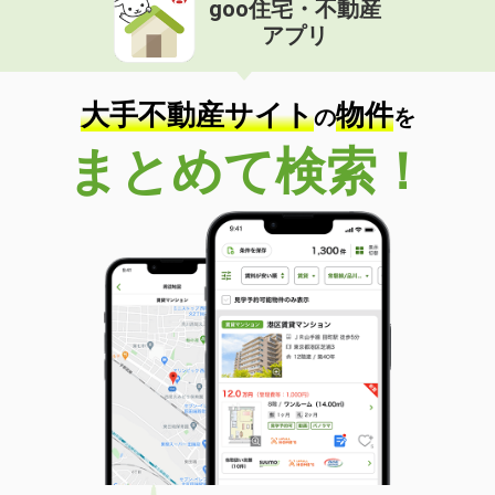
goo住宅・不動産
価 格
4.50万円
アプリ
住 所
香川県三豊市三野町下高瀬
専有面積
50.14m²
間取り
2DK
大手不動産サイト
物件
の
を
香川県丸亀市富士見町１丁目
まとめて検索！
価 格
3.70万円
住 所
香川県丸亀市富士見町１丁目
専有面積
27.29m²
間取り
ワンルーム
香川県坂出市川津町
価 格
3.10万円
住 所
香川県坂出市川津町
専有面積
39.17m²
間取り
2K
香川県高松市飯田町