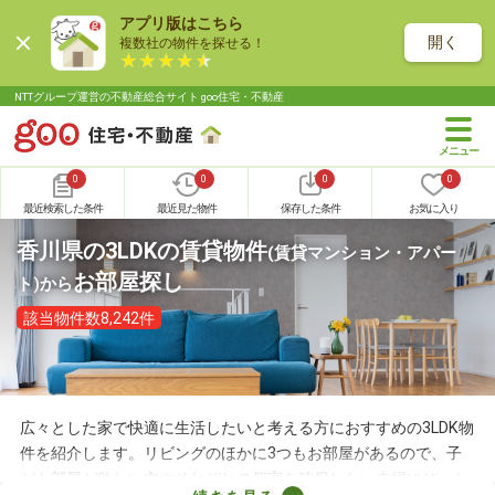
アプリ版はこちら
開く
複数社の物件を探せる！
NTTグループ運営の不動産総合サイト goo住宅・不動産
0
0
0
0
最近検索した条件
最近見た物件
保存した条件
お気に入り
香川県の3LDKの賃貸物件
(賃貸マンション・アパー
お部屋探し
ト)
から
該当物件数8,242件
広々とした家で快適に生活したいと考える方におすすめの3LDK物
件を紹介します。リビングのほかに3つもお部屋があるので、子
ども部屋が欲しい方やそれぞれの個室を確保したい夫婦にぴった