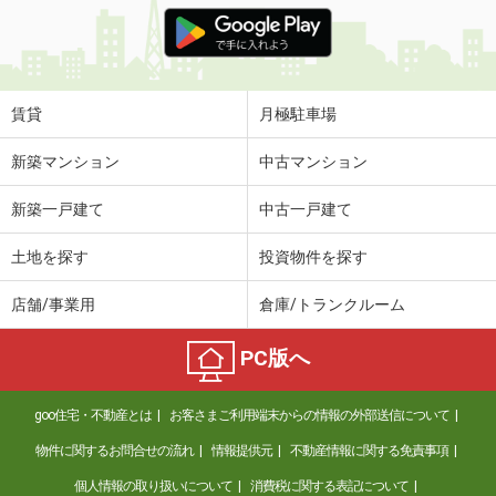
価 格
4.45万円
住 所
香川県高松市飯田町
専有面積
45.77m²
間取り
1LDK
賃貸
月極駐車場
香川県綾歌郡宇多津町浜二番丁
新築マンション
中古マンション
価 格
5.45万円
新築一戸建て
中古一戸建て
住 所
香川県綾歌郡宇多津町浜二番丁
専有面積
38.81m²
土地を探す
投資物件を探す
間取り
1LDK
店舗/事業用
倉庫/トランクルーム
香川県丸亀市三条町
PC版へ
価 格
3.60万円
住 所
香川県丸亀市三条町
goo住宅・不動産とは
お客さまご利用端末からの情報の外部送信について
専有面積
40.58m²
間取り
2DK
物件に関するお問合せの流れ
情報提供元
不動産情報に関する免責事項
個人情報の取り扱いについて
消費税に関する表記について
香川県高松市仏生山町甲