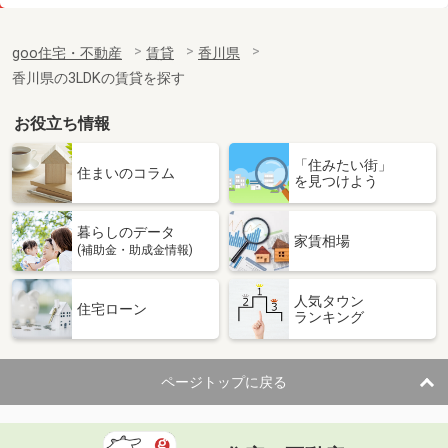
価 格
7.30万円
住 所
香川県高松市木太町
goo住宅・不動産
賃貸
香川県
専有面積
58.07m²
香川県の3LDKの賃貸を探す
間取り
2LDK
お役立ち情報
香川県高松市寺井町
「住みたい街」
価 格
8.50万円
住まいのコラム
を見つけよう
住 所
香川県高松市寺井町
専有面積
100.92m²
暮らしのデータ
間取り
4LDK
家賃相場
(補助金・助成金情報)
香川県三豊市山本町財田西
人気タウン
住宅ローン
ランキング
価 格
4.40万円
住 所
香川県三豊市山本町財田西
専有面積
50.78m²
ページトップに戻る
間取り
2LDK
香川県三豊市三野町下高瀬