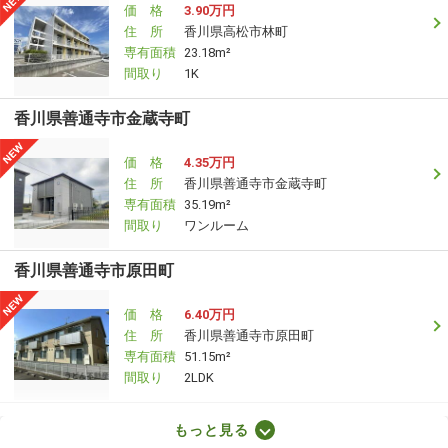
価 格
3.90万円
住 所
香川県高松市林町
専有面積
23.18m²
間取り
1K
香川県善通寺市金蔵寺町
価 格
4.35万円
住 所
香川県善通寺市金蔵寺町
専有面積
35.19m²
間取り
ワンルーム
香川県善通寺市原田町
価 格
6.40万円
住 所
香川県善通寺市原田町
専有面積
51.15m²
間取り
2LDK
香川県高松市木太町
もっと見る