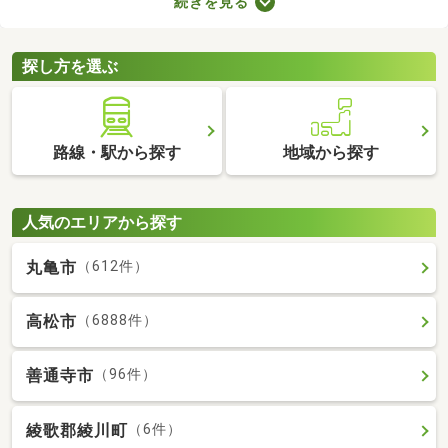
続きを見る
り。物件のなかには新しい設備を用意しているところもあるの
で、複数の物件を比較して、住みやすそうなお部屋を探してみて
くださいね。
探し方を選ぶ
路線・駅から探す
地域から探す
人気のエリアから探す
丸亀市
（612件）
高松市
（6888件）
善通寺市
（96件）
綾歌郡綾川町
（6件）