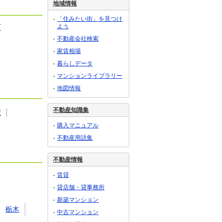
地域情報
「住みたい街」を見つけ
よう
町
不動産会社検索
家賃相場
暮らしデータ
マンションライブラリー
地図情報
不動産知識集
駅
購入マニュアル
不動産用語集
不動産情報
賃貸
貸店舗・貸事務所
新築マンション
栃木
中古マンション