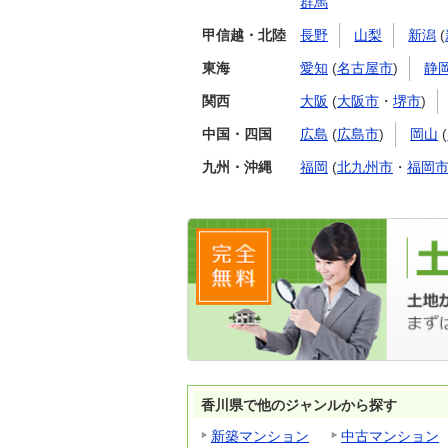
群馬
甲信越・北陸
長野
山梨
新潟
(
東海
愛知
(
名古屋市
)
静
関西
大阪
(
大阪市
・
堺市
)
中国・四国
広島
(
広島市
)
岡山
(
九州・沖縄
福岡
(
北九州市
・
福岡
香川県で他のジャンルから探す
新築マンション
中古マンション