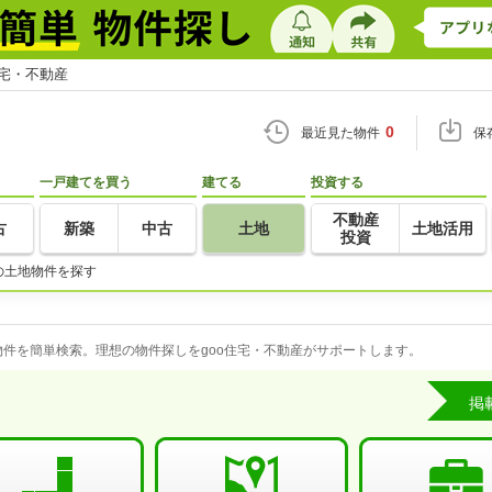
住宅・不動産
0
最近見た物件
保
一戸建てを買う
建てる
投資する
不動産
古
新築
中古
土地
土地活用
投資
の土地物件を探す
件を簡単検索。理想の物件探しをgoo住宅・不動産がサポートします。
掲