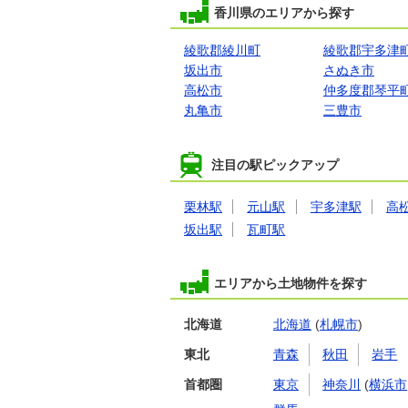
香川県のエリアから探す
綾歌郡綾川町
綾歌郡宇多津
坂出市
さぬき市
高松市
仲多度郡琴平
丸亀市
三豊市
注目の駅ピックアップ
栗林駅
元山駅
宇多津駅
高
坂出駅
瓦町駅
エリアから土地物件を探す
北海道
北海道
(
札幌市
)
東北
青森
秋田
岩手
首都圏
東京
神奈川
(
横浜市