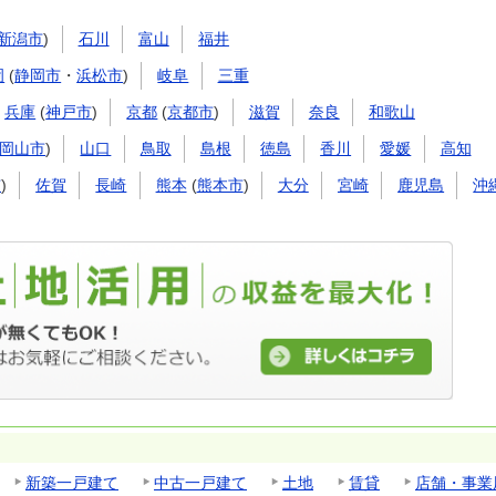
新潟市
)
石川
富山
福井
岡
(
静岡市
・
浜松市
)
岐阜
三重
兵庫
(
神戸市
)
京都
(
京都市
)
滋賀
奈良
和歌山
岡山市
)
山口
鳥取
島根
徳島
香川
愛媛
高知
市
)
佐賀
長崎
熊本
(
熊本市
)
大分
宮崎
鹿児島
沖
新築一戸建て
中古一戸建て
土地
賃貸
店舗・事業