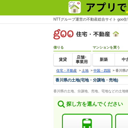
NTTグループ運営の不動産総合サイト goo
借りる
マンションを買う
店舗･
賃貸
新築
中
事業用
住宅・不動産
>
土地
>
中国・四国
>
香川県
香川県の土地(宅地・分譲地・売地)
香川県の土地、分譲地、売地、宅地などの土地物
探し方を選んでください