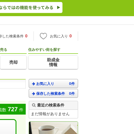
0
0
存した検索条件
お気に入り
売る
住みやすい街を探す
助成金
売却
情報
お気に入り
0件
保存した検索条件
0件
最近の検索条件
727
載数
件
まだ情報がありません