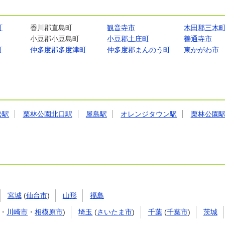
町
香川郡直島町
観音寺市
木田郡三木
小豆郡小豆島町
小豆郡土庄町
善通寺市
町
仲多度郡多度津町
仲多度郡まんのう町
東かがわ市
松駅
栗林公園北口駅
屋島駅
オレンジタウン駅
栗林公園
宮城
(
仙台市
)
山形
福島
・
川崎市
・
相模原市
)
埼玉
(
さいたま市
)
千葉
(
千葉市
)
茨城