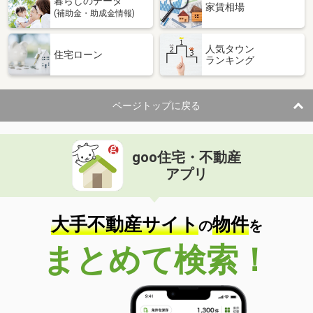
暮らしのデータ
家賃相場
(補助金・助成金情報)
人気タウン
住宅ローン
ランキング
ページトップに戻る
goo住宅・不動産
アプリ
大手不動産サイト
物件
の
を
まとめて検索！