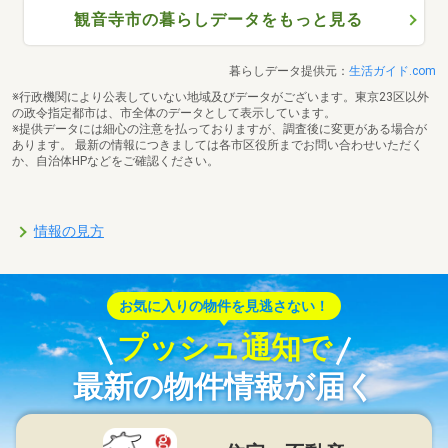
観音寺市の暮らしデータをもっと見る
暮らしデータ提供元：
生活ガイド.com
※行政機関により公表していない地域及びデータがございます。東京23区以外
の政令指定都市は、市全体のデータとして表示しています。
※提供データには細心の注意を払っておりますが、調査後に変更がある場合が
あります。 最新の情報につきましては各市区役所までお問い合わせいただく
か、自治体HPなどをご確認ください。
情報の見方
お気に入りの物件を見逃さない！
プッシュ通知で
最新の物件情報が届く