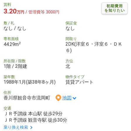
賃料
初期費用
3.20
を知りたい
/ 管理費等 3000円
万円
敷 / 礼
保証金
なし / なし
なし
専有面積
間取り
2
2DK(洋室６・洋室６・ＤＫ
44.29m
６)
所在階 / 階数
方位
1階 / 2階建
北
築年数
物件タイプ
1988年1月(築38年8ヶ月)
賃貸アパート
住所
香川県観音寺市流岡町
地図
交通
ＪＲ予讃線 本山駅 徒歩29分
ＪＲ予讃線 観音寺駅 徒歩30分
乗り換え検索