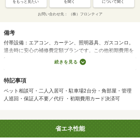
をもっと見たい
を聞く
について聞く
お問い合わせ先
（株）フロンティア
備考
付帯設備：エアコン、カーテン、照明器具、ガスコンロ。
退去時に安心の補修費定額プランです。この他初期費用を
おさえて頂ける補修費コミコミプランもありますのでお気
続きを見る
軽にお問い合わせください。初期費用カード決済可能にな
りました。こちらの物件は土砂災害警戒区域に指定されて
特記事項
います。・賃貸保証等：加入要（年間保証委託料または月
額保証料が必要です。審査内容により連帯保証人が必要で
ペット相談可・二人入居可・駐車場2台分・角部屋・管理
す）・ペット条件：小型犬可／猫可・管理形態／管理員の
人巡回・保証人不要／代行 ・初期費用カード決済可
勤務形態：巡回・補修費減額キャンペーン。初期費用をお
さえていただけます。ペット飼育可能。駐車料２台分込。
コンビニ徒歩圏内。１階角部屋です。ガスコンロ付き。・
省エネ性能
バイク置場：なし・駐輪場：有（無料）・仲介手数料：
１．１ヶ月/定額補修費 35200円