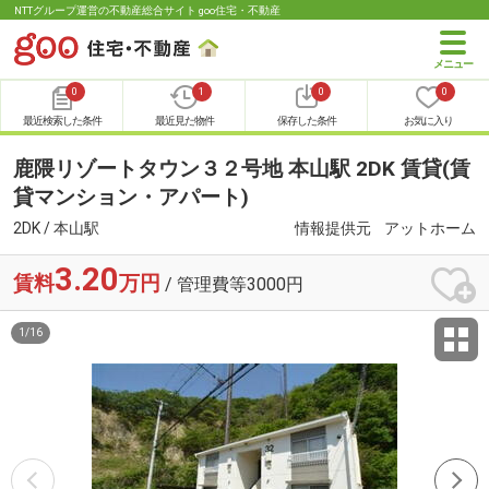
NTTグループ運営の不動産総合サイト goo住宅・不動産
0
1
0
0
最近検索した条件
最近見た物件
保存した条件
お気に入り
鹿隈リゾートタウン３２号地 本山駅 2DK 賃貸(賃
貸マンション・アパート)
2DK / 本山駅
情報提供元
アットホーム
3.20
賃料
万円
/ 管理費等3000円
1
/
16