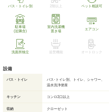
バス・トイレ別
2階以上
ペット相談可
駐車場
室内洗濯機
エアコン
(近隣含)
置き場
洗面所独立
追焚機能
オートロック
設備
バス・トイレ
バス･トイレ別、トイレ、シャワー、
温水洗浄便座
キッチン
コンロ2口以上
収納
クローゼット