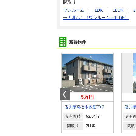
間取り
ワンルーム
1DK
1LDK
2
一人暮らし（ワンルーム～1LDK）
新着物件
3.90万円
5万円
香川県坂出市青葉町
香川県高松市多肥下町
香川
専有面積
21.65m²
専有面積
52.54m²
専有
間取り
1K
間取り
2LDK
間取