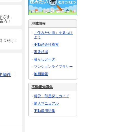
まざま。
ご案内！
地域情報
「住みたい街」を見つけ
よう
待つだけ！
不動産会社検索
家賃相場
暮らしデータ
マンションライブラリー
地図情報
主物件
不動産知識集
賃貸 部屋探しガイド
購入マニュアル
不動産用語集