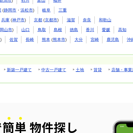
新潟市
)
石川
富山
福井
岡
(
静岡市
・
浜松市
)
岐阜
三重
兵庫
(
神戸市
)
京都
(
京都市
)
滋賀
奈良
和歌山
岡山市
)
山口
鳥取
島根
徳島
香川
愛媛
高知
市
)
佐賀
長崎
熊本
(
熊本市
)
大分
宮崎
鹿児島
沖
新築一戸建て
中古一戸建て
土地
賃貸
店舗・事業