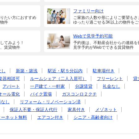
ファミリー向け
りたい方におすすめ
ご家族の人数や形によりご要望もさ
物件
ゆったり過ごせる3K以上の物件を
Webで見学予約可能
してみよう！
予約後は、不動産会社からの連絡を
、賃貸物件
見学予約がWebでできる賃貸物件
なし
新築・築浅
駅近・駅５分以内
駐車場付き
楽器相談可
ルームシェア（二人入居可）
フリーレント
貸
アパート
一戸建て・一軒家
分譲賃貸
礼金なし
オール電化
バイク置場
ガスコンロ２クチ
料なし
リフォーム・リノベーション済
保証人不要・保証人代行
家具付き
メゾネット
ターネット無料
エアコン付き
シニア・高齢者向け