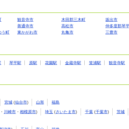
町
観音寺市
木田郡三木町
坂出市
善通寺市
高松市
仲多度郡琴
のう町
東かがわ市
丸亀市
三豊市
駅
琴平駅
原駅
花園駅
金蔵寺駅
箕浦駅
観音寺駅
宮城
(
仙台市
)
山形
福島
・
川崎市
・
相模原市
)
埼玉
(
さいたま市
)
千葉
(
千葉市
)
茨城