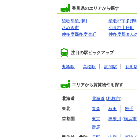
香川県のエリアから探す
綾歌郡綾川町
綾歌郡宇多津
さぬき市
小豆郡土庄町
仲多度郡多度津町
仲多度郡まん
注目の駅ピックアップ
丸亀駅
高松駅
詫間駅
瓦町
エリアから賃貸物件を探す
北海道
北海道
(
札幌市
)
東北
青森
秋田
岩手
首都圏
東京
神奈川
(
横浜市
群馬