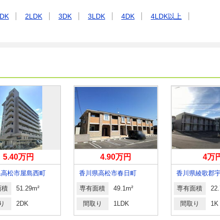
DK
2LDK
3DK
3LDK
4DK
4LDK以上
5.40万円
4.90万円
4万
県高松市屋島西町
香川県高松市春日町
面積
51.29m²
専有面積
49.1m²
専有面積
22
り
2DK
間取り
1LDK
間取り
1K