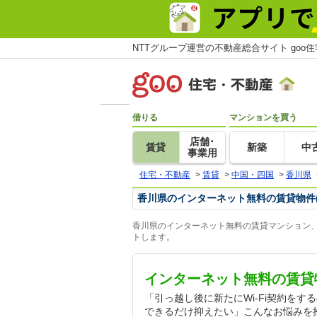
NTTグループ運営の不動産総合サイト goo
借りる
マンションを買う
店舗･
賃貸
新築
中
事業用
住宅・不動産
>
賃貸
>
中国・四国
>
香川県
香川県のインターネット無料の賃貸物件
香川県のインターネット無料の賃貸マンション、
トします。
インターネット無料の賃貸
「引っ越し後に新たにWi-Fi契約を
できるだけ抑えたい」こんなお悩みを