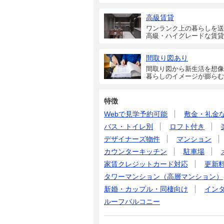
高級賃貸
ワンランク上の暮らしを送
高級・ハイグレードな賃貸
間取り図あり
間取り図から新生活を想像
暮らしのイメージが膨らむ
特徴
Webで見学予約可能
敷金・礼金
バス・トイレ別
ロフト付き
デザイナーズ物件
マンション
カウンターキッチン
駐車場
家賃クレジットカード対応
更新
タワーマンション（高層マンション）
新婚・カップル・同棲向け
イン
ルーフバルコニー