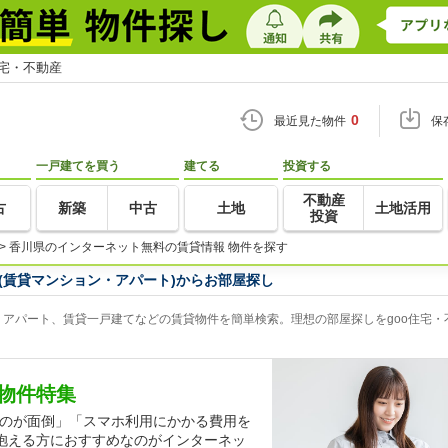
住宅・不動産
0
最近見た物件
保
一戸建てを買う
建てる
投資する
不動産
古
新築
中古
土地
土地活用
投資
>
香川県のインターネット無料の賃貸情報 物件を探す
(賃貸マンション・アパート)からお部屋探し
アパート、賃貸一戸建てなどの賃貸物件を簡単検索。理想の部屋探しをgoo住宅・
物件特集
するのが面倒」「スマホ利用にかかる費用を
抱える方におすすめなのがインターネッ