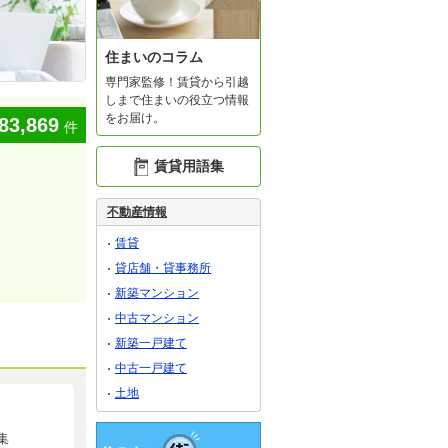
住まいのコラム
専門家監修！賃貸から引越
しまで住まいの役立つ情報
をお届け。
83,869
件
賃貸用語集
不動産情報
賃貸
貸店舗・貸事務所
新築マンション
中古マンション
新築一戸建て
中古一戸建て
土地
集