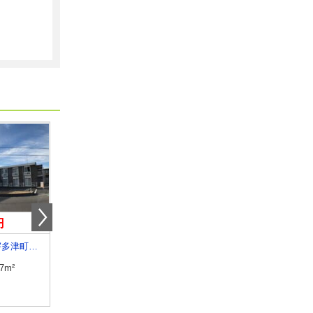
円
4.30万円
7万円
香川県綾歌郡宇多津町新開
香川県高松市香川町大野
香川県高松市木太町
.7m²
専有面積
46.92m²
専有面積
50.12m²
間取り
2DK
間取り
2LDK