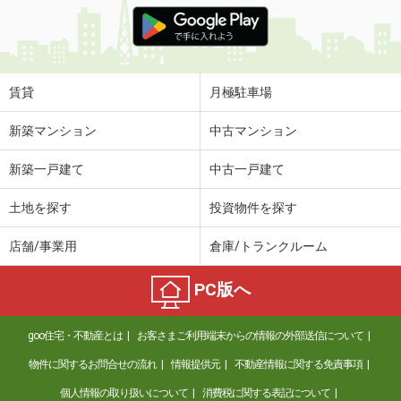
価 格
3.40万円
住 所
香川県高松市上林町
専有面積
23.61m²
間取り
1K
賃貸
月極駐車場
香川県丸亀市川西町北
新築マンション
中古マンション
価 格
4.10万円
新築一戸建て
中古一戸建て
住 所
香川県丸亀市川西町北
専有面積
23.18m²
土地を探す
投資物件を探す
間取り
1K
店舗/事業用
倉庫/トランクルーム
香川県高松市十川東町
PC版へ
価 格
4.35万円
住 所
香川県高松市十川東町
goo住宅・不動産とは
お客さまご利用端末からの情報の外部送信について
専有面積
55.35m²
間取り
2LDK
物件に関するお問合せの流れ
情報提供元
不動産情報に関する免責事項
個人情報の取り扱いについて
消費税に関する表記について
香川県丸亀市飯山町真時