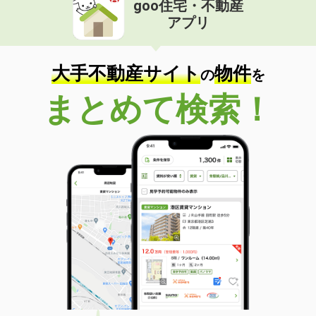
goo住宅・不動産
価 格
3.20万円
アプリ
住 所
香川県高松市神在川窪町
専有面積
23.18m²
間取り
1K
大手不動産サイト
物件
の
を
香川県善通寺市生野本町１丁目
まとめて検索！
価 格
5.10万円
住 所
香川県善通寺市生野本町１丁目
専有面積
40.55m²
間取り
1LDK
香川県丸亀市柞原町
価 格
4.70万円
住 所
香川県丸亀市柞原町
専有面積
41.91m²
間取り
1LDK
香川県高松市上林町