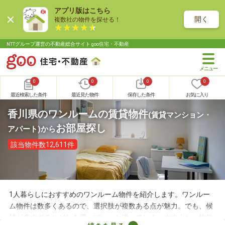
アプリ版はこちら
開く
複数社の物件を探せる！
NTTグループ運営の不動産総合サイト goo住宅・不動産
0
0
0
0
最近検索した条件
最近見た物件
保存した条件
お気に入り
香川県のワンルームの賃貸物件
(賃貸マンション・
お部屋探し
アパート)
から
該当物件数12,611件
1人暮らしにおすすめのワンルーム物件を紹介します。ワンルー
ム物件は数多くあるので、選択肢が複数ある点が魅力。でも、候
補が多すぎるとどれを選べばいいか迷ってしまいますよね。物件