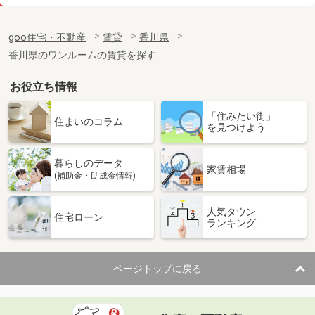
価 格
3.50万円
住 所
香川県高松市木太町
goo住宅・不動産
賃貸
香川県
専有面積
19.87m²
香川県のワンルームの賃貸を探す
間取り
1K
お役立ち情報
香川県高松市伏石町
「住みたい街」
価 格
4.20万円
住まいのコラム
を見つけよう
住 所
香川県高松市伏石町
専有面積
47.04m²
暮らしのデータ
間取り
2DK
家賃相場
(補助金・助成金情報)
香川県坂出市旭町２丁目
人気タウン
住宅ローン
ランキング
価 格
3.90万円
住 所
香川県坂出市旭町２丁目
専有面積
23.61m²
ページトップに戻る
間取り
1K
香川県高松市神在川窪町