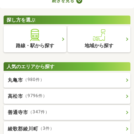
続きを見る
を選ぶときは、間取り・設備・家賃などをチェックすることがお
すすめ。複数の条件を見比べて、希望や好みにぴったりのお部屋
を見つけましょう。
探し方を選ぶ
路線・駅から探す
地域から探す
人気のエリアから探す
丸亀市
（980件）
高松市
（9796件）
善通寺市
（347件）
綾歌郡綾川町
（3件）