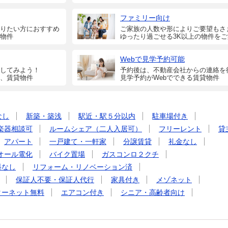
ファミリー向け
りたい方におすすめ
ご家族の人数や形によりご要望もさ
物件
ゆったり過ごせる3K以上の物件を
Webで見学予約可能
してみよう！
予約後は、不動産会社からの連絡を
、賃貸物件
見学予約がWebでできる賃貸物件
なし
新築・築浅
駅近・駅５分以内
駐車場付き
楽器相談可
ルームシェア（二人入居可）
フリーレント
貸
アパート
一戸建て・一軒家
分譲賃貸
礼金なし
オール電化
バイク置場
ガスコンロ２クチ
料なし
リフォーム・リノベーション済
保証人不要・保証人代行
家具付き
メゾネット
ターネット無料
エアコン付き
シニア・高齢者向け