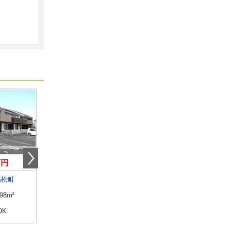
万円
3.90万円
4.70万円
高松町
香川県高松市国分寺町新居
香川県観音寺市植田町
.98m²
専有面積
23.27m²
専有面積
45.82m²
DK
間取り
1K
間取り
2DK