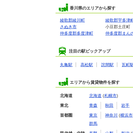
香川県のエリアから探す
綾歌郡綾川町
綾歌郡宇多津
さぬき市
小豆郡土庄町
仲多度郡多度津町
仲多度郡まん
注目の駅ピックアップ
丸亀駅
高松駅
詫間駅
瓦町
エリアから賃貸物件を探す
北海道
北海道
(
札幌市
)
東北
青森
秋田
岩手
首都圏
東京
神奈川
(
横浜市
群馬