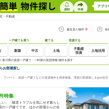
住宅・不動産
0
最近見た物件
保
一戸建てを買う
建てる
投資する
不動産
古
新築
中古
土地
土地活用
投資
>
香川県の賃貸一戸建て・一軒家の賃貸情報 物件を探す
らお部屋探し
、アパート、賃貸一戸建てなどの賃貸物件を簡単検索。理想の部屋探しをgoo住宅
件特集
しい」「騒音トラブルを気にせず暮らし
貸の一戸建てです。ほかの部屋からの生