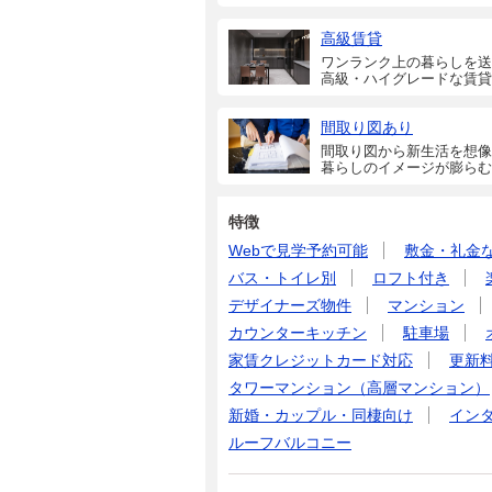
高級賃貸
ワンランク上の暮らしを送
高級・ハイグレードな賃貸
間取り図あり
間取り図から新生活を想像
暮らしのイメージが膨らむ
特徴
Webで見学予約可能
敷金・礼金
バス・トイレ別
ロフト付き
デザイナーズ物件
マンション
カウンターキッチン
駐車場
家賃クレジットカード対応
更新
タワーマンション（高層マンション）
新婚・カップル・同棲向け
イン
ルーフバルコニー