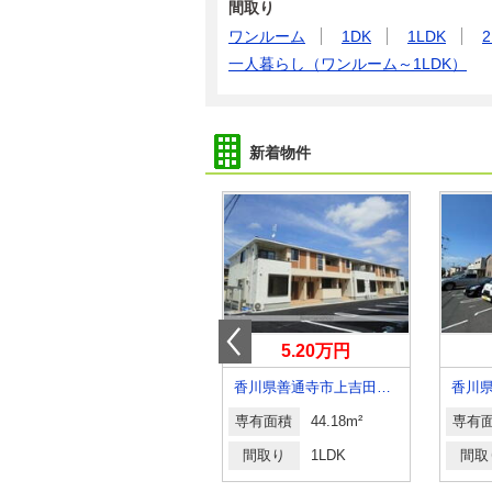
間取り
ワンルーム
1DK
1LDK
2
一人暮らし（ワンルーム～1LDK）
新着物件
3.45万円
5.20万円
香川県高松市牟礼町牟礼
香川県善通寺市上吉田町４丁目
香川
専有面積
40.04m²
専有面積
44.18m²
専有
間取り
1LDK
間取り
1LDK
間取