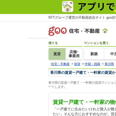
NTTグループ運営の不動産総合サイト goo
借りる
マンションを買う
店舗･
賃貸
新築
中
事業用
住宅・不動産
>
賃貸
>
中国・四国
>
香川県
香川県の賃貸一戸建て・一軒家の賃貸か
香川県の賃貸一戸建て・一軒家の賃貸マンション
ートします。
賃貸一戸建て・一軒家の物
「一戸建てに住みたいけれど購入が難
たい」そんな方におすすめなのが、賃