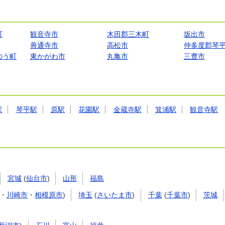
町
観音寺市
木田郡三木町
坂出市
善通寺市
高松市
仲多度郡琴
のう町
東かがわ市
丸亀市
三豊市
駅
琴平駅
原駅
花園駅
金蔵寺駅
箕浦駅
観音寺駅
宮城
(
仙台市
)
山形
福島
・
川崎市
・
相模原市
)
埼玉
(
さいたま市
)
千葉
(
千葉市
)
茨城