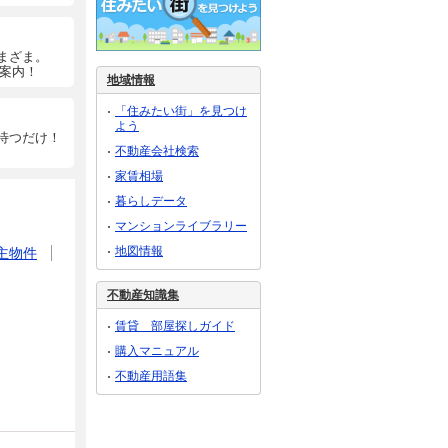
まざま。
ご案内！
地域情報
「住みたい街」を見つけ
よう
待つだけ！
不動産会社検索
家賃相場
暮らしデータ
マンションライブラリー
地図情報
主物件
不動産知識集
賃貸 部屋探しガイド
購入マニュアル
不動産用語集