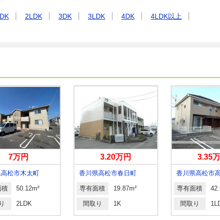
DK
2LDK
3DK
3LDK
4DK
4LDK以上
7万円
3.20万円
3.35
県高松市木太町
香川県高松市春日町
香川県高松市
面積
50.12m²
専有面積
19.87m²
専有面積
42
り
2LDK
間取り
1K
間取り
1L