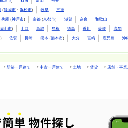
新潟市
)
石川
富山
福井
岡
(
静岡市
・
浜松市
)
岐阜
三重
兵庫
(
神戸市
)
京都
(
京都市
)
滋賀
奈良
和歌山
岡山市
)
山口
鳥取
島根
徳島
香川
愛媛
高知
市
)
佐賀
長崎
熊本
(
熊本市
)
大分
宮崎
鹿児島
沖
新築一戸建て
中古一戸建て
土地
賃貸
店舗・事業