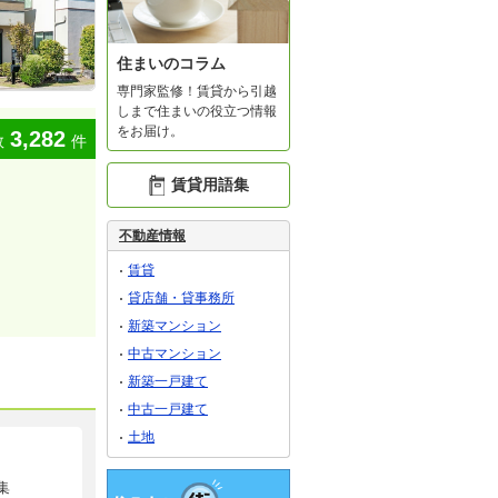
住まいのコラム
専門家監修！賃貸から引越
しまで住まいの役立つ情報
をお届け。
3,282
数
件
賃貸用語集
不動産情報
賃貸
貸店舗・貸事務所
新築マンション
中古マンション
新築一戸建て
中古一戸建て
土地
集