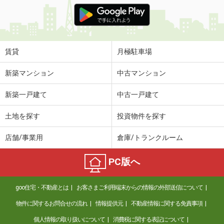
価 格
5.50万円
住 所
鹿児島県霧島市隼人町真孝
専有面積
29.81m²
間取り
1SLDK
賃貸
月極駐車場
鹿児島県鹿児島市田上台１
新築マンション
中古マンション
価 格
6.70万円
新築一戸建て
中古一戸建て
住 所
鹿児島県鹿児島市田上台１
専有面積
72.1m²
土地を探す
投資物件を探す
間取り
3LDK
店舗/事業用
倉庫/トランクルーム
鹿児島県薩摩川内市西開聞町
PC版へ
価 格
4.70万円
住 所
鹿児島県薩摩川内市西開聞町
goo住宅・不動産とは
お客さまご利用端末からの情報の外部送信について
専有面積
28.02m²
間取り
1K
物件に関するお問合せの流れ
情報提供元
不動産情報に関する免責事項
個人情報の取り扱いについて
消費税に関する表記について
鹿児島県薩摩川内市西開聞町