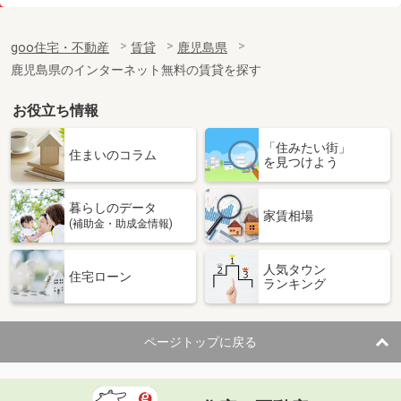
価 格
4.80万円
住 所
鹿児島県薩摩川内市宮内町
goo住宅・不動産
賃貸
鹿児島県
専有面積
28.02m²
鹿児島県のインターネット無料の賃貸を探す
間取り
1K
お役立ち情報
鹿児島県薩摩川内市中郷４
「住みたい街」
価 格
4.20万円
住まいのコラム
を見つけよう
住 所
鹿児島県薩摩川内市中郷４
専有面積
23.61m²
暮らしのデータ
間取り
1K
家賃相場
(補助金・助成金情報)
鹿児島県薩摩川内市大王町
人気タウン
住宅ローン
ランキング
価 格
4.50万円
住 所
鹿児島県薩摩川内市大王町
専有面積
23.61m²
ページトップに戻る
間取り
1K
鹿児島県薩摩川内市御陵下町