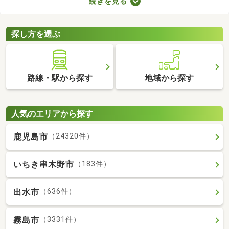
続きを見る
備の物件なら、新たに回線を契約する必要はありません。通信費
用も抑えられるので、月々の支出をできるだけ抑えたい方はぜひ
チェックしてみてくださいね。
探し方を選ぶ
路線・駅から探す
地域から探す
人気のエリアから探す
鹿児島市
（24320件）
いちき串木野市
（183件）
出水市
（636件）
霧島市
（3331件）