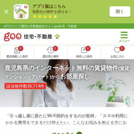
アプリ版はこちら
開く
複数社の物件を探せる！
NTTグループ運営の不動産総合サイト goo住宅・不動産
0
0
0
0
最近検索した条件
最近見た物件
保存した条件
お気に入り
鹿児島県のインターネット無料の賃貸物件
(賃貸
お部屋探し
マンション・アパート)
から
該当物件数36,114件
「引っ越し後に新たにWi-Fi契約をするのが面倒」「スマホ利用に
かかる費用をできるだけ抑えたい」こんなお悩みを抱える方にお
すすめなのがインターネット無料の物件です。インターネット完