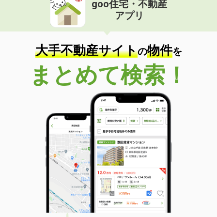
goo住宅・不動産
価 格
2.40万円
アプリ
住 所
鹿児島県薩摩川内市御陵下町
専有面積
24m²
間取り
1K
大手不動産サイト
物件
の
を
鹿児島県薩摩川内市宮崎町
まとめて検索！
価 格
4.70万円
住 所
鹿児島県薩摩川内市宮崎町
専有面積
31.32m²
間取り
1LDK
鹿児島県薩摩川内市大王町
価 格
4.50万円
住 所
鹿児島県薩摩川内市大王町
専有面積
28.02m²
間取り
1K
鹿児島県霧島市隼人町真孝